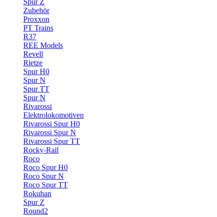
Spur Z
Zubehör
Proxxon
PT Trains
R37
REE Models
Revell
Rietze
Spur H0
Spur N
Spur TT
Spur N
Rivarossi
Elektrolokomotiven
Rivarossi Spur H0
Rivarossi Spur N
Rivarossi Spur TT
Rocky-Rail
Roco
Roco Spur H0
Roco Spur N
Roco Spur TT
Rokuhan
Spur Z
Round2