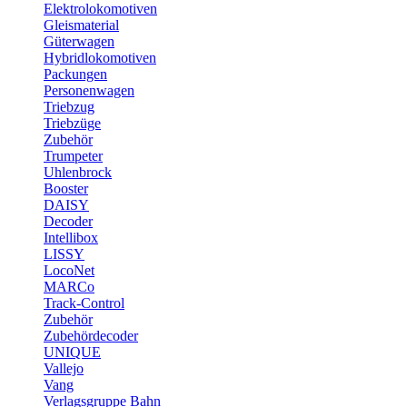
Elektrolokomotiven
Gleismaterial
Güterwagen
Hybridlokomotiven
Packungen
Personenwagen
Triebzug
Triebzüge
Zubehör
Trumpeter
Uhlenbrock
Booster
DAISY
Decoder
Intellibox
LISSY
LocoNet
MARCo
Track-Control
Zubehör
Zubehördecoder
UNIQUE
Vallejo
Vang
Verlagsgruppe Bahn