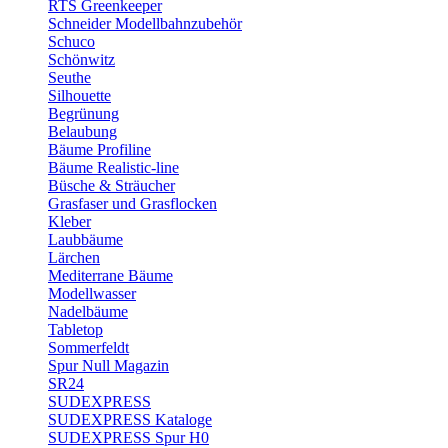
RTS Greenkeeper
Schneider Modellbahnzubehör
Schuco
Schönwitz
Seuthe
Silhouette
Begrünung
Belaubung
Bäume Profiline
Bäume Realistic-line
Büsche & Sträucher
Grasfaser und Grasflocken
Kleber
Laubbäume
Lärchen
Mediterrane Bäume
Modellwasser
Nadelbäume
Tabletop
Sommerfeldt
Spur Null Magazin
SR24
SUDEXPRESS
SUDEXPRESS Kataloge
SUDEXPRESS Spur H0