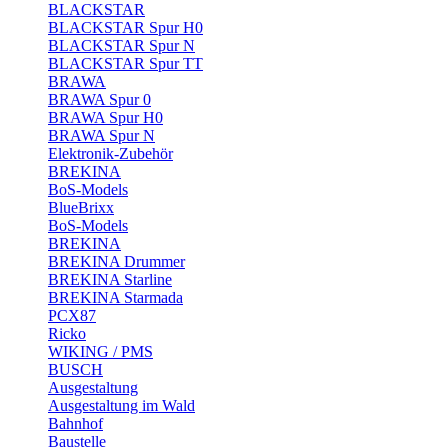
BLACKSTAR
BLACKSTAR Spur H0
BLACKSTAR Spur N
BLACKSTAR Spur TT
BRAWA
BRAWA Spur 0
BRAWA Spur H0
BRAWA Spur N
Elektronik-Zubehör
BREKINA
BoS-Models
BlueBrixx
BoS-Models
BREKINA
BREKINA Drummer
BREKINA Starline
BREKINA Starmada
PCX87
Ricko
WIKING / PMS
BUSCH
Ausgestaltung
Ausgestaltung im Wald
Bahnhof
Baustelle