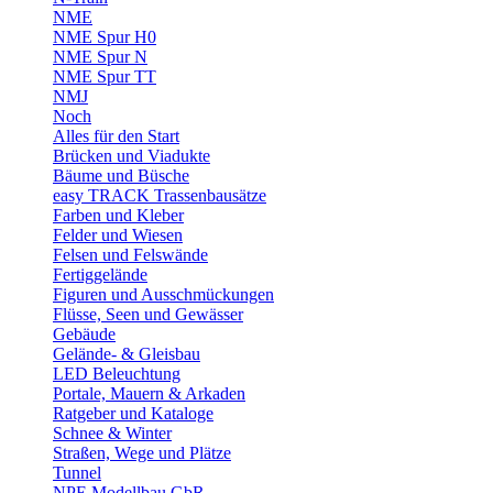
NME
NME Spur H0
NME Spur N
NME Spur TT
NMJ
Noch
Alles für den Start
Brücken und Viadukte
Bäume und Büsche
easy TRACK Trassenbausätze
Farben und Kleber
Felder und Wiesen
Felsen und Felswände
Fertiggelände
Figuren und Ausschmückungen
Flüsse, Seen und Gewässer
Gebäude
Gelände- & Gleisbau
LED Beleuchtung
Portale, Mauern & Arkaden
Ratgeber und Kataloge
Schnee & Winter
Straßen, Wege und Plätze
Tunnel
NPE Modellbau GbR