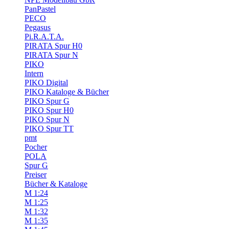
PanPastel
PECO
Pegasus
Pi.R.A.T.A.
PIRATA Spur H0
PIRATA Spur N
PIKO
Intern
PIKO Digital
PIKO Kataloge & Bücher
PIKO Spur G
PIKO Spur H0
PIKO Spur N
PIKO Spur TT
pmt
Pocher
POLA
Spur G
Preiser
Bücher & Kataloge
M 1:24
M 1:25
M 1:32
M 1:35