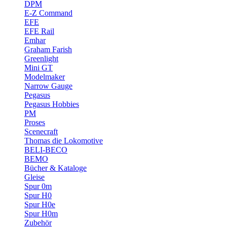
DPM
E-Z Command
EFE
EFE Rail
Emhar
Graham Farish
Greenlight
Mini GT
Modelmaker
Narrow Gauge
Pegasus
Pegasus Hobbies
PM
Proses
Scenecraft
Thomas die Lokomotive
BELI-BECO
BEMO
Bücher & Kataloge
Gleise
Spur 0m
Spur H0
Spur H0e
Spur H0m
Zubehör