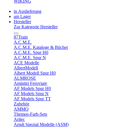
WIKING
in Auslieferung
am Lager
Hersteller
Zur Kategorie Hersteller
87Train
A.C.M.E.
A.C.M.E. Kataloge & Bücher
A.C.M.E. Spur H0
A.C.M.E. Spur N
ACE Modelle
AlbertModell
Albert Modell Spur H0
ALMROSE
Amintiri Feroviare
AF Models Spur H0
AF Models Spur N
AF Models Spur TT
Zubehör
AMMO
Themen-Farb-Sets
Aritec
Arndt Spezial Modelle (ASM)