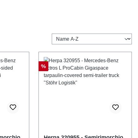
Sconto
%
imorchio
Herpa 320955 - Semirimorchio