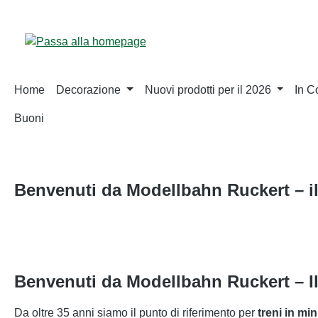
sa al contenuto principale
Salta alla ricerca
Passa alla navigazione principale
Home
Decorazione
Nuovi prodotti per il 2026
In 
Buoni
Benvenuti da Modellbahn Ruckert – il
Salta la galleria di immagini
Benvenuti da Modellbahn Ruckert – Il
Da oltre 35 anni siamo il punto di riferimento per
treni in mi