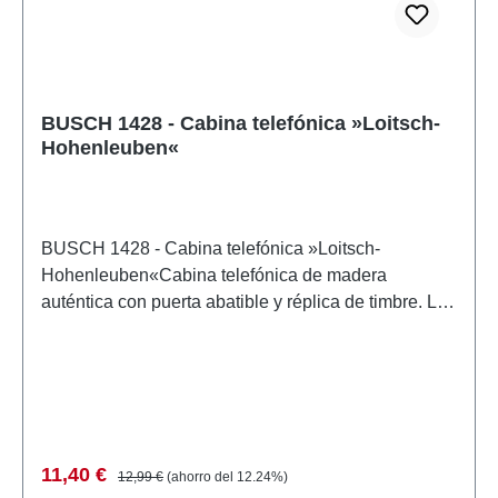
ferrocarrilpista: H0escala: 1:87Recomendación de
edad: a partir de 14 añosRAEE no.: DE 41143719
BUSCH 1428 - Cabina telefónica »Loitsch-
Hohenleuben«
BUSCH 1428 - Cabina telefónica »Loitsch-
Hohenleuben«Cabina telefónica de madera
auténtica con puerta abatible y réplica de timbre. La
maqueta de esta pequeña cabina se encuentra en
los terrenos de la estación de tren de Loitsch-
Hohenleuben, Turingia. Kit. Tamaño: 15 x 15 mm, 34
mm de alto. Características: Fabricante:
BUSCHNúmero de artículo: 1428numero de piezas:
1 piezaEAN: 4001738014280tipo de producto:
Precio de venta:
Precio normal:
11,40 €
12,99 €
(ahorro del 12.24%)
Estación de ferrocarrilpista: H0escala: