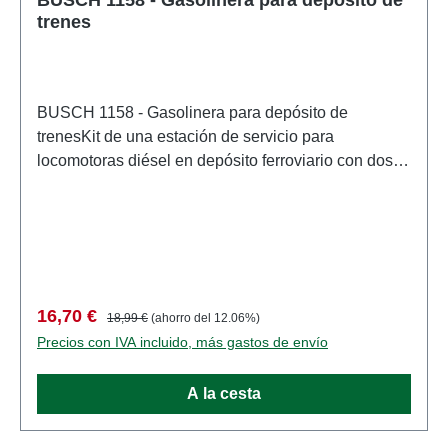
trenes
BUSCH 1158 - Gasolinera para depósito de
trenesKit de una estación de servicio para
locomotoras diésel en depósito ferroviario con dos
surtidores en el característico color rojo. Incluye un
contenedor cisterna sobre suelo de hormigón con
bandeja colectora. Surtidores con delicadas réplicas
de mangueras, boquillas y pantallas. Tamaño: 80 x
46 mm, 27 mm de alto. Características: Fabricante:
BUSCHNúmero de artículo: 1158numero de piezas:
Precio de venta:
Precio normal:
16,70 €
18,99 €
(ahorro del 12.06%)
Conjunto de varias piezasEAN: 4001738011586tipo
Precios con IVA incluido, más gastos de envío
de producto: Estación de ferrocarrilpista: H0escala:
1:87Recomendación de edad: a partir de 14
A la cesta
añosRAEE no.: DE 41143719