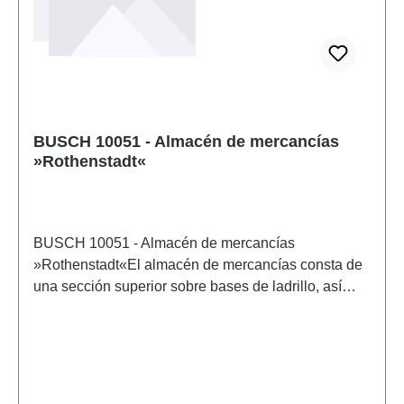
BUSCH 10051 - Almacén de mercancías
»Rothenstadt«
BUSCH 10051 - Almacén de mercancías
»Rothenstadt«El almacén de mercancías consta de
una sección superior sobre bases de ladrillo, así
como una sección a nivel del suelo. Las paredes
enlucidas se representan con gran realismo. Las
puertas, portones, ventanas, rampas y el almacén
lateral son de madera auténtica, ya pintada. Las dos
rampas laterales tienen una escalera a cada lado.