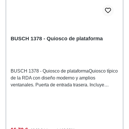
BUSCH 1378 - Quiosco de plataforma
BUSCH 1378 - Quiosco de plataformaQuiosco típico
de la RDA con diseño moderno y amplios
ventanales. Puerta de entrada trasera. Incluye
lámina recortada con letras y motivos de periódicos
y revistas para decorar. Kit. Tamaño: 49 x 35 mm,
Altura: 30 mm. Características: Fabricante:
BUSCHNúmero de artículo: 1378numero de piezas:
1 piezaEAN: 4001738013788tipo de producto:
Estación de ferrocarrilRecomendación de edad: a
Precio normal: