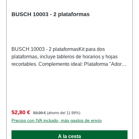
BUSCH 10003 - 2 plataformas
BUSCH 10003 - 2 plataformasKit para dos
plataformas, incluye tableros de horarios y hojas
recortables. Complemento ideal: Plataforma "Adorf"
n.° 10002. Medidas de cada una: 385 x 150 mm,
altura: 18 mm. Características: Fabricante:
BUSCHNúmero de artículo: 10003numero de
piezas: 1 piezaEAN: 4001738100037tipo de
producto: Estación de ferrocarrilRecomendación de
edad: a partir de 14 añosRAEE no.: DE 41143719
Precio de venta:
Precio normal:
52,80 €
59,99 €
(ahorro del 11.99%)
Precios con IVA incluido, más gastos de envío
A la cesta