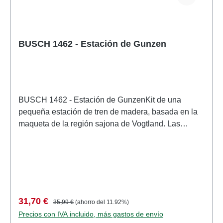
BUSCH 1462 - Estación de Gunzen
BUSCH 1462 - Estación de GunzenKit de una
pequeña estación de tren de madera, basada en la
maqueta de la región sajona de Vogtland. Las
paredes de la maqueta son de madera auténtica.
Incluye una réplica auténtica del techo de cartón
alquitranado. Incluye reloj de estación, cabina
telefónica, banco y papelera. Una estación ideal
para un pueblo, incluso para maquetas de trenes
más pequeñas. Su robusta subestructura
Precio de venta:
Precio normal:
31,70 €
35,99 €
(ahorro del 11.92%)
enchufable, recubierta de chapas de madera
Precios con IVA incluido, más gastos de envío
precortadas y coloreadas, facilita enormemente el