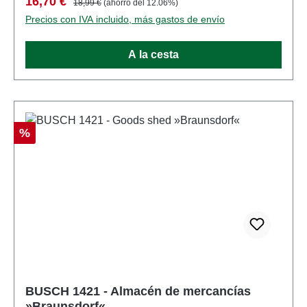
Precio de venta:
16,70 €
18,99 €
(ahorro del 12.06%)
partir de 14 añosRAEE no.: DE 41143719
Precios con IVA incluido, más gastos de envío
A la cesta
Descuento
%
BUSCH 1421 - Almacén de mercancías
»Braunsdorf«