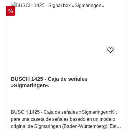
1 piezaEAN: 4001738014211tipo de producto:
Estación de ferrocarrilpista: H0escala:
Descuento
%
1:87Recomendación de edad: a partir de 14
añosRAEE no.: DE 41143719
BUSCH 1425 - Caja de señales
»Sigmaringen«
BUSCH 1425 - Caja de señales »Sigmaringen«Kit
para una caseta de señales basado en un modelo
original de Sigmaringen (Baden-Württemberg). Este