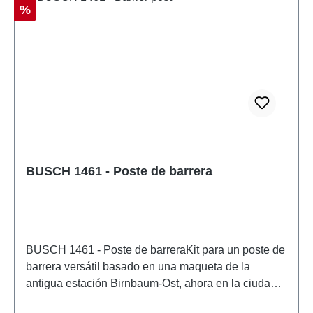
Descuento
%
BUSCH 1461 - Poste de barrera
BUSCH 1461 - Poste de barreraKit para un poste de
barrera versátil basado en una maqueta de la
antigua estación Birnbaum-Ost, ahora en la ciudad
polaca de Mi?dzychód. La maqueta reproduce con