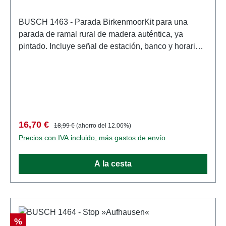
BUSCH 1463 - Parada BirkenmoorKit para una
parada de ramal rural de madera auténtica, ya
pintado. Incluye señal de estación, banco y horario.
También es ideal para ferrocarriles de vía estrecha y
ferrocarriles de campo. Tamaño: 44 x 40 mm, 35 mm
de alto. Características: Fabricante: BUSCHNúmero
de artículo: 1463numero de piezas: 1 piezaEAN:
4001738014631tipo de producto: Estación de
ferrocarrilpista: H0escala: 1:87Recomendación de
Precio de venta:
Precio normal:
16,70 €
18,99 €
(ahorro del 12.06%)
edad: a partir de 14 añosRAEE no.: DE 41143719
Precios con IVA incluido, más gastos de envío
A la cesta
Descuento
%