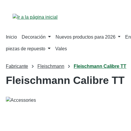
tar al contenido principal
Saltar a la búsqueda
Saltar a la navegación principal
Inicio
Decoración
Nuevos productos para 2026
En
piezas de repuesto
Vales
Fabricante
Fleischmann
Fleischmann Calibre TT
Fleischmann Calibre TT