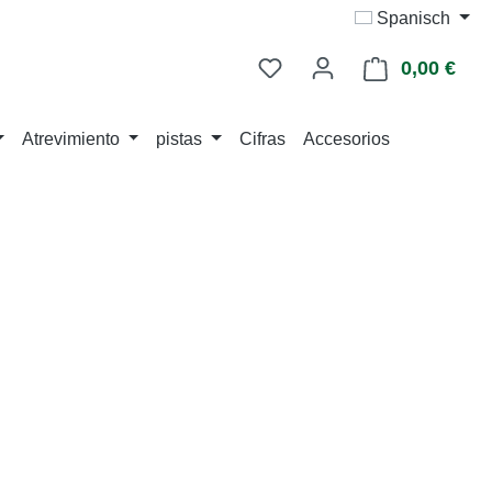
Spanisch
0,00 €
La c
Atrevimiento
pistas
Cifras
Accesorios