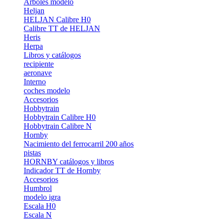
Árboles modelo
Heljan
HELJAN Calibre H0
Calibre TT de HELJAN
Heris
Herpa
Libros y catálogos
recipiente
aeronave
Interno
coches modelo
Accesorios
Hobbytrain
Hobbytrain Calibre H0
Hobbytrain Calibre N
Hornby
Nacimiento del ferrocarril 200 años
pistas
HORNBY catálogos y libros
Indicador TT de Hornby
Accesorios
Humbrol
modelo igra
Escala H0
Escala N