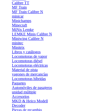
Calibre TT
MF Train
MF Train Calibre N
minicar
Minichamps
Minecraft
MiNis Lemke
LEMKE Minis Calibre N
Miniwing Calibre N
minitec
Minitrix
Libros y catálogos
Locomotoras de vapor
Locomotoras diésel
Locomotoras eléctricas
Material de pista
vagones de mercancías
Locomotoras híbridas
Paquetes
Automóviles de pasajeros
unidad múltiple
Accesorios
MKD & Heico Modell
Decoder
Piezas de recambio