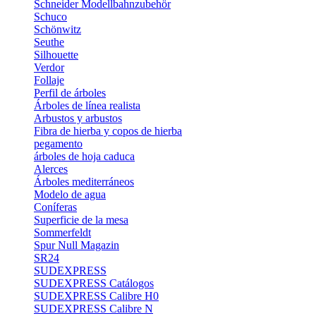
Schneider Modellbahnzubehör
Schuco
Schönwitz
Seuthe
Silhouette
Verdor
Follaje
Perfil de árboles
Árboles de línea realista
Arbustos y arbustos
Fibra de hierba y copos de hierba
pegamento
árboles de hoja caduca
Alerces
Árboles mediterráneos
Modelo de agua
Coníferas
Superficie de la mesa
Sommerfeldt
Spur Null Magazin
SR24
SUDEXPRESS
SUDEXPRESS Catálogos
SUDEXPRESS Calibre H0
SUDEXPRESS Calibre N