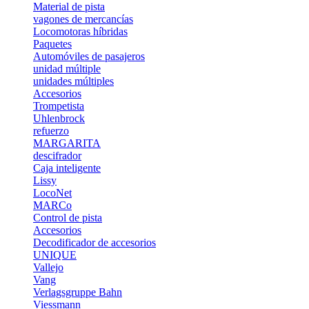
Material de pista
vagones de mercancías
Locomotoras híbridas
Paquetes
Automóviles de pasajeros
unidad múltiple
unidades múltiples
Accesorios
Trompetista
Uhlenbrock
refuerzo
MARGARITA
descifrador
Caja inteligente
Lissy
LocoNet
MARCo
Control de pista
Accesorios
Decodificador de accesorios
UNIQUE
Vallejo
Vang
Verlagsgruppe Bahn
Viessmann