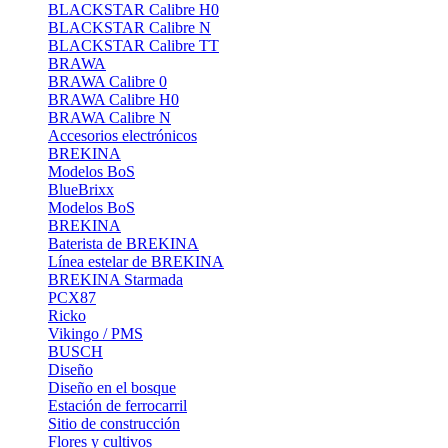
BLACKSTAR Calibre H0
BLACKSTAR Calibre N
BLACKSTAR Calibre TT
BRAWA
BRAWA Calibre 0
BRAWA Calibre H0
BRAWA Calibre N
Accesorios electrónicos
BREKINA
Modelos BoS
BlueBrixx
Modelos BoS
BREKINA
Baterista de BREKINA
Línea estelar de BREKINA
BREKINA Starmada
PCX87
Ricko
Vikingo / PMS
BUSCH
Diseño
Diseño en el bosque
Estación de ferrocarril
Sitio de construcción
Flores y cultivos