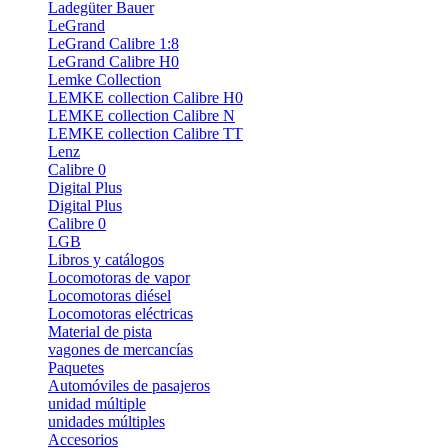
Ladegüter Bauer
LeGrand
LeGrand Calibre 1:8
LeGrand Calibre H0
Lemke Collection
LEMKE collection Calibre H0
LEMKE collection Calibre N
LEMKE collection Calibre TT
Lenz
Calibre 0
Digital Plus
Digital Plus
Calibre 0
LGB
Libros y catálogos
Locomotoras de vapor
Locomotoras diésel
Locomotoras eléctricas
Material de pista
vagones de mercancías
Paquetes
Automóviles de pasajeros
unidad múltiple
unidades múltiples
Accesorios