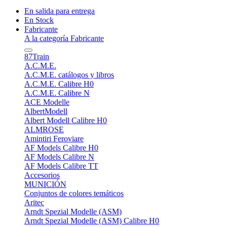
En salida para entrega
En Stock
Fabricante
A la categoría Fabricante
87Train
A.C.M.E.
A.C.M.E. catálogos y libros
A.C.M.E. Calibre H0
A.C.M.E. Calibre N
ACE Modelle
AlbertModell
Albert Modell Calibre H0
ALMROSE
Amintiri Feroviare
AF Models Calibre H0
AF Models Calibre N
AF Models Calibre TT
Accesorios
MUNICIÓN
Conjuntos de colores temáticos
Aritec
Arndt Spezial Modelle (ASM)
Arndt Spezial Modelle (ASM) Calibre H0