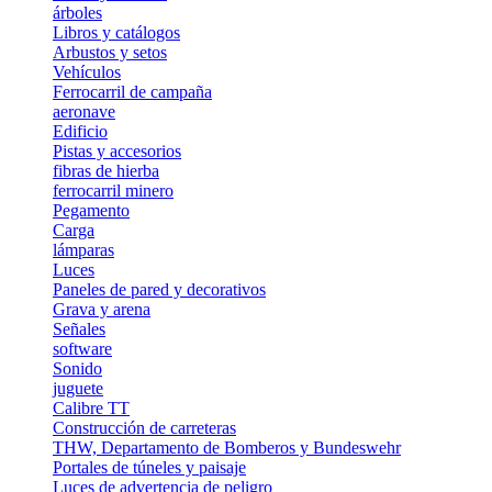
árboles
Libros y catálogos
Arbustos y setos
Vehículos
Ferrocarril de campaña
aeronave
Edificio
Pistas y accesorios
fibras de hierba
ferrocarril minero
Pegamento
Carga
lámparas
Luces
Paneles de pared y decorativos
Grava y arena
Señales
software
Sonido
juguete
Calibre TT
Construcción de carreteras
THW, Departamento de Bomberos y Bundeswehr
Portales de túneles y paisaje
Luces de advertencia de peligro