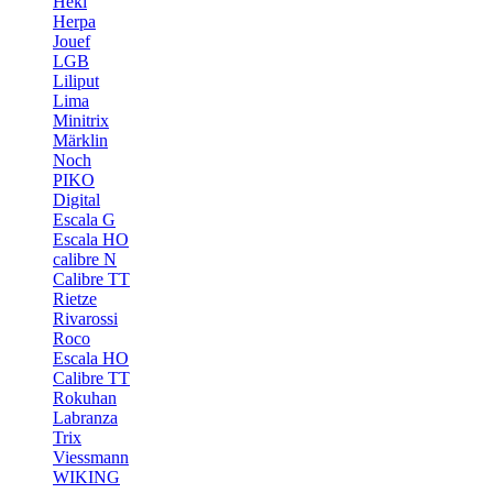
Heki
Herpa
Jouef
LGB
Liliput
Lima
Minitrix
Märklin
Noch
PIKO
Digital
Escala G
Escala HO
calibre N
Calibre TT
Rietze
Rivarossi
Roco
Escala HO
Calibre TT
Rokuhan
Labranza
Trix
Viessmann
WIKING