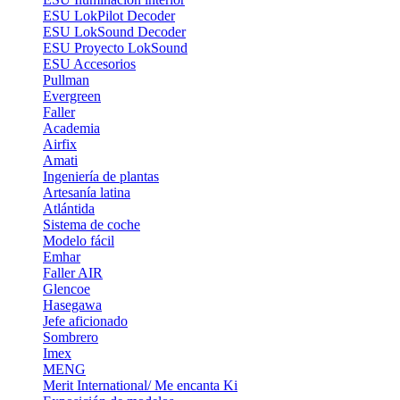
ESU LokPilot Decoder
ESU LokSound Decoder
ESU Proyecto LokSound
ESU Accesorios
Pullman
Evergreen
Faller
Academia
Airfix
Amati
Ingeniería de plantas
Artesanía latina
Atlántida
Sistema de coche
Modelo fácil
Emhar
Faller AIR
Glencoe
Hasegawa
Jefe aficionado
Sombrero
Imex
MENG
Merit International/ Me encanta Ki