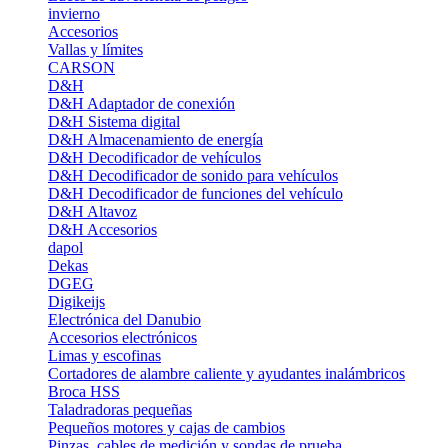
invierno
Accesorios
Vallas y límites
CARSON
D&H
D&H Adaptador de conexión
D&H Sistema digital
D&H Almacenamiento de energía
D&H Decodificador de vehículos
D&H Decodificador de sonido para vehículos
D&H Decodificador de funciones del vehículo
D&H Altavoz
D&H Accesorios
dapol
Dekas
DGEG
Digikeijs
Electrónica del Danubio
Accesorios electrónicos
Limas y escofinas
Cortadores de alambre caliente y ayudantes inalámbricos
Broca HSS
Taladradoras pequeñas
Pequeños motores y cajas de cambios
Pinzas, cables de medición y sondas de prueba