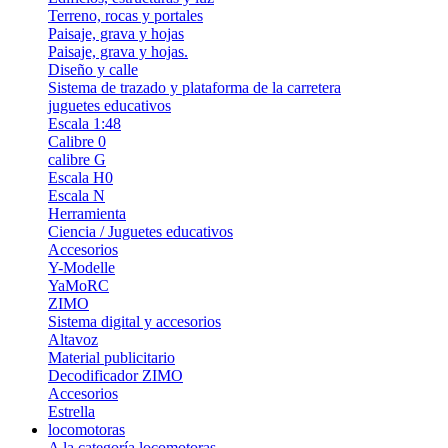
Terreno, rocas y portales
Paisaje, grava y hojas
Paisaje, grava y hojas.
Diseño y calle
Sistema de trazado y plataforma de la carretera
juguetes educativos
Escala 1:48
Calibre 0
calibre G
Escala H0
Escala N
Herramienta
Ciencia / Juguetes educativos
Accesorios
Y-Modelle
YaMoRC
ZIMO
Sistema digital y accesorios
Altavoz
Material publicitario
Decodificador ZIMO
Accesorios
Estrella
locomotoras
A la categoría locomotoras