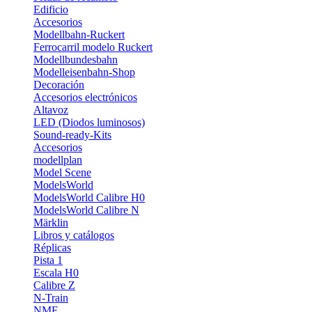
Edificio
Accesorios
Modellbahn-Ruckert
Ferrocarril modelo Ruckert
Modellbundesbahn
Modelleisenbahn-Shop
Decoración
Accesorios electrónicos
Altavoz
LED (Diodos luminosos)
Sound-ready-Kits
Accesorios
modellplan
Model Scene
ModelsWorld
ModelsWorld Calibre H0
ModelsWorld Calibre N
Märklin
Libros y catálogos
Réplicas
Pista 1
Escala H0
Calibre Z
N-Train
NME