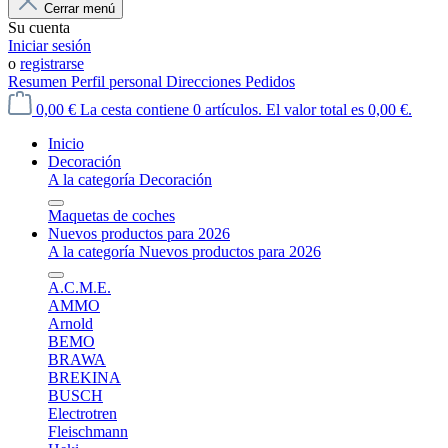
Cerrar menú
Su cuenta
Iniciar sesión
o
registrarse
Resumen
Perfil personal
Direcciones
Pedidos
0,00 €
La cesta contiene 0 artículos. El valor total es 0,00 €.
Inicio
Decoración
A la categoría Decoración
Maquetas de coches
Nuevos productos para 2026
A la categoría Nuevos productos para 2026
A.C.M.E.
AMMO
Arnold
BEMO
BRAWA
BREKINA
BUSCH
Electrotren
Fleischmann