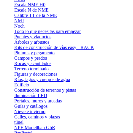
Escala NME H0
Escala N de NME
Calibre TT de la NME
NMJ
Noch
Todo lo que necesitas para empezar
Puentes y viaductos
Árboles y arbustos
Kits de construcción de vías easy TRACK
Pinturas y pegamento
Campos y prados
Rocas y acantilados
Terreno terminado
Figuras y decoraciones
Ríos, lagos y cuerpos de agua
Edificio
Construcción de terrenos y pistas
Iluminación LED
Portales, muros y arcadas
Guías y catálogos
Nieve e invierno
Calles, caminos y plazas
túnel
NPE Modellbau GbR
PanPastel