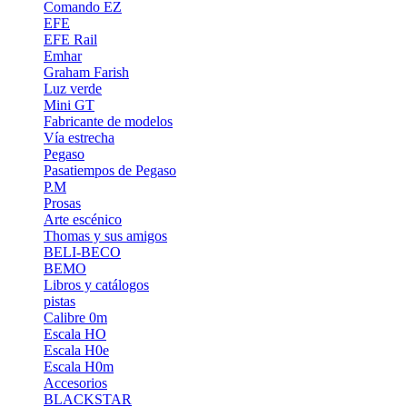
Comando EZ
EFE
EFE Rail
Emhar
Graham Farish
Luz verde
Mini GT
Fabricante de modelos
Vía estrecha
Pegaso
Pasatiempos de Pegaso
P.M
Prosas
Arte escénico
Thomas y sus amigos
BELI-BECO
BEMO
Libros y catálogos
pistas
Calibre 0m
Escala HO
Escala H0e
Escala H0m
Accesorios
BLACKSTAR