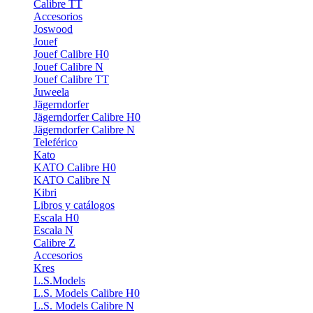
Calibre TT
Accesorios
Joswood
Jouef
Jouef Calibre H0
Jouef Calibre N
Jouef Calibre TT
Juweela
Jägerndorfer
Jägerndorfer Calibre H0
Jägerndorfer Calibre N
Teleférico
Kato
KATO Calibre H0
KATO Calibre N
Kibri
Libros y catálogos
Escala H0
Escala N
Calibre Z
Accesorios
Kres
L.S.Models
L.S. Models Calibre H0
L.S. Models Calibre N