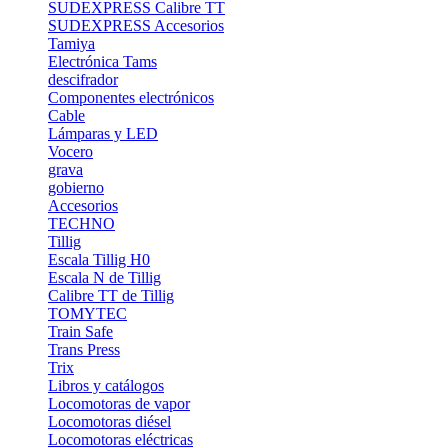
SUDEXPRESS Calibre TT
SUDEXPRESS Accesorios
Tamiya
Electrónica Tams
descifrador
Componentes electrónicos
Cable
Lámparas y LED
Vocero
grava
gobierno
Accesorios
TECHNO
Tillig
Escala Tillig H0
Escala N de Tillig
Calibre TT de Tillig
TOMYTEC
Train Safe
Trans Press
Trix
Libros y catálogos
Locomotoras de vapor
Locomotoras diésel
Locomotoras eléctricas