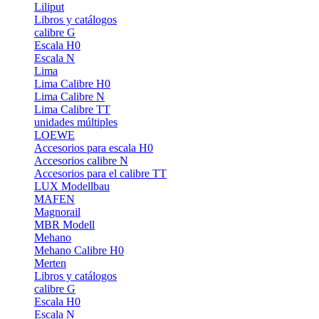
Liliput
Libros y catálogos
calibre G
Escala H0
Escala N
Lima
Lima Calibre H0
Lima Calibre N
Lima Calibre TT
unidades múltiples
LOEWE
Accesorios para escala H0
Accesorios calibre N
Accesorios para el calibre TT
LUX Modellbau
MAFEN
Magnorail
MBR Modell
Mehano
Mehano Calibre H0
Merten
Libros y catálogos
calibre G
Escala H0
Escala N