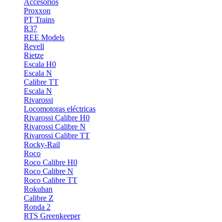
Accesorios
Proxxon
PT Trains
R37
REE Models
Revell
Rietze
Escala H0
Escala N
Calibre TT
Escala N
Rivarossi
Locomotoras eléctricas
Rivarossi Calibre H0
Rivarossi Calibre N
Rivarossi Calibre TT
Rocky-Rail
Roco
Roco Calibre H0
Roco Calibre N
Roco Calibre TT
Rokuhan
Calibre Z
Ronda 2
RTS Greenkeeper