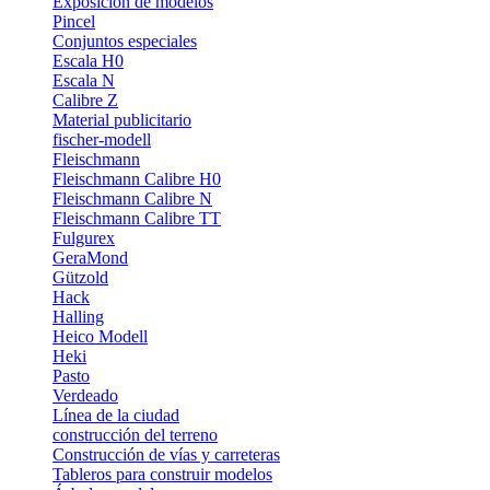
Exposición de modelos
Pincel
Conjuntos especiales
Escala H0
Escala N
Calibre Z
Material publicitario
fischer-modell
Fleischmann
Fleischmann Calibre H0
Fleischmann Calibre N
Fleischmann Calibre TT
Fulgurex
GeraMond
Gützold
Hack
Halling
Heico Modell
Heki
Pasto
Verdeado
Línea de la ciudad
construcción del terreno
Construcción de vías y carreteras
Tableros para construir modelos