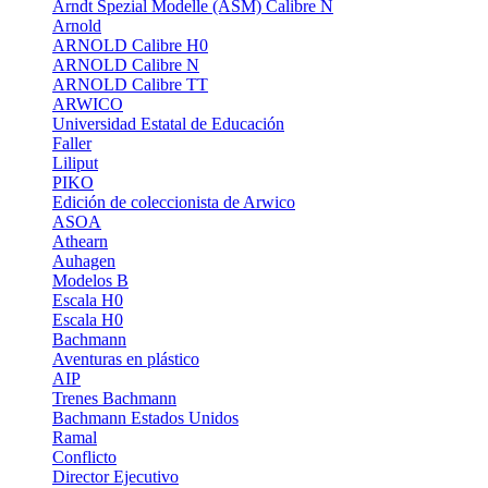
Arndt Spezial Modelle (ASM) Calibre N
Arnold
ARNOLD Calibre H0
ARNOLD Calibre N
ARNOLD Calibre TT
ARWICO
Universidad Estatal de Educación
Faller
Liliput
PIKO
Edición de coleccionista de Arwico
ASOA
Athearn
Auhagen
Modelos B
Escala H0
Escala H0
Bachmann
Aventuras en plástico
AIP
Trenes Bachmann
Bachmann Estados Unidos
Ramal
Conflicto
Director Ejecutivo