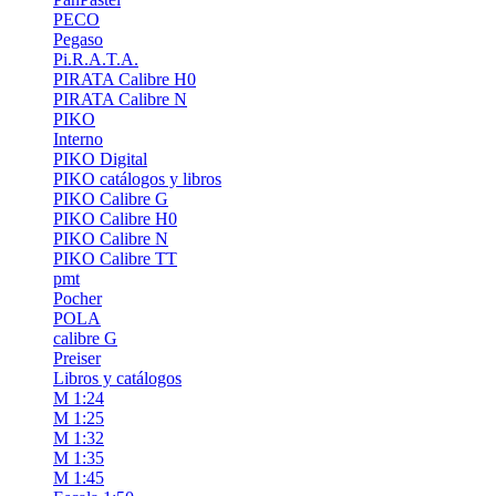
PECO
Pegaso
Pi.R.A.T.A.
PIRATA Calibre H0
PIRATA Calibre N
PIKO
Interno
PIKO Digital
PIKO catálogos y libros
PIKO Calibre G
PIKO Calibre H0
PIKO Calibre N
PIKO Calibre TT
pmt
Pocher
POLA
calibre G
Preiser
Libros y catálogos
M 1:24
M 1:25
M 1:32
M 1:35
M 1:45