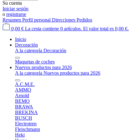
Su cuenta
Iniciar sesión
o
registrarse
Resumen
Perfil personal
Direcciones
Pedidos
0,00 €
La cesta contiene 0 artículos. El valor total es 0,00 €.
Inicio
Decoración
A la categoría Decoración
Maquetas de coches
Nuevos productos para 2026
A la categoría Nuevos productos para 2026
A.C.M.E.
AMMO
Arnold
BEMO
BRAWA
BREKINA
BUSCH
Electrotren
Fleischmann
Heki