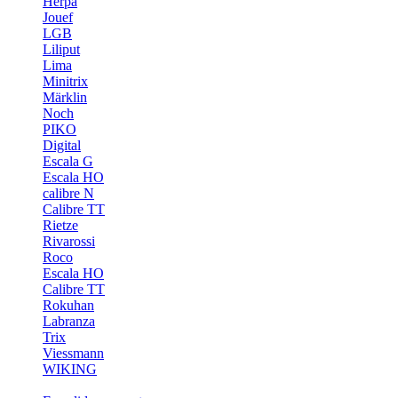
Herpa
Jouef
LGB
Liliput
Lima
Minitrix
Märklin
Noch
PIKO
Digital
Escala G
Escala HO
calibre N
Calibre TT
Rietze
Rivarossi
Roco
Escala HO
Calibre TT
Rokuhan
Labranza
Trix
Viessmann
WIKING