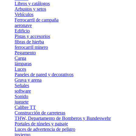
Libros y catálogos
Arbustos y setos
Vehículos
Ferrocarril de campaña
aeronave
Edificio
Pistas y accesorios
fibras de hierba
ferrocarril minero
Pegamento
Carga
lámparas
Luces
Paneles de pared y decorativos
Grava y arena
Señales
software
Sonido
juguete
Calibre TT
Construcción de carreteras
THW, Departamento de Bomberos y Bundeswehr
Portales de túneles y paisaje
Luces de advertencia de peligro
invierno