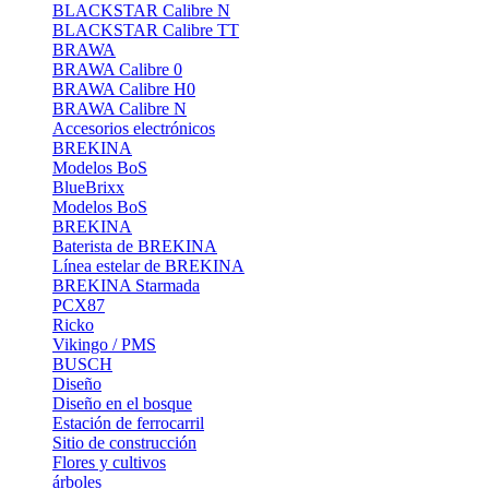
BLACKSTAR Calibre N
BLACKSTAR Calibre TT
BRAWA
BRAWA Calibre 0
BRAWA Calibre H0
BRAWA Calibre N
Accesorios electrónicos
BREKINA
Modelos BoS
BlueBrixx
Modelos BoS
BREKINA
Baterista de BREKINA
Línea estelar de BREKINA
BREKINA Starmada
PCX87
Ricko
Vikingo / PMS
BUSCH
Diseño
Diseño en el bosque
Estación de ferrocarril
Sitio de construcción
Flores y cultivos
árboles