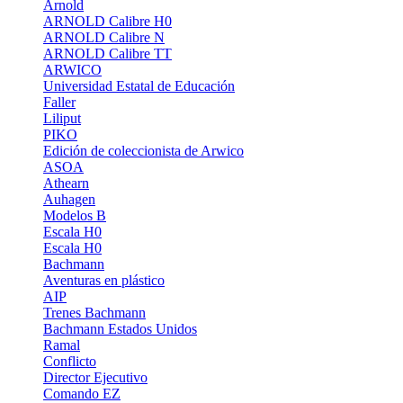
Arnold
ARNOLD Calibre H0
ARNOLD Calibre N
ARNOLD Calibre TT
ARWICO
Universidad Estatal de Educación
Faller
Liliput
PIKO
Edición de coleccionista de Arwico
ASOA
Athearn
Auhagen
Modelos B
Escala H0
Escala H0
Bachmann
Aventuras en plástico
AIP
Trenes Bachmann
Bachmann Estados Unidos
Ramal
Conflicto
Director Ejecutivo
Comando EZ