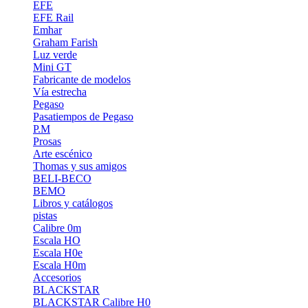
EFE
EFE Rail
Emhar
Graham Farish
Luz verde
Mini GT
Fabricante de modelos
Vía estrecha
Pegaso
Pasatiempos de Pegaso
P.M
Prosas
Arte escénico
Thomas y sus amigos
BELI-BECO
BEMO
Libros y catálogos
pistas
Calibre 0m
Escala HO
Escala H0e
Escala H0m
Accesorios
BLACKSTAR
BLACKSTAR Calibre H0