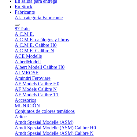
En salida para entrega
En Stock
Fabricante
A la categoría Fabricante
87Train
A.C.M.E.
A.C.M.E. catálogos y libros
A.C.M.E. Calibre H0
A.C.M.E. Calibre N
ACE Modelle
AlbertModell
Albert Modell Calibre H0
ALMROSE
Amintiri Feroviare
AF Models Calibre H0
AF Models Calibre N
AF Models Calibre TT
Accesorios
MUNICIÓN
Conjuntos de colores temáticos
Aritec
Arndt Spezial Modelle (ASM)
Arndt Spezial Modelle (ASM) Calibre H0
Arndt Spezial Modelle (ASM) Calibre N