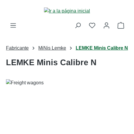
Saltar al contenido principal
La c
Fabricante
MiNis Lemke
LEMKE Minis Calibre N
LEMKE Minis Calibre N