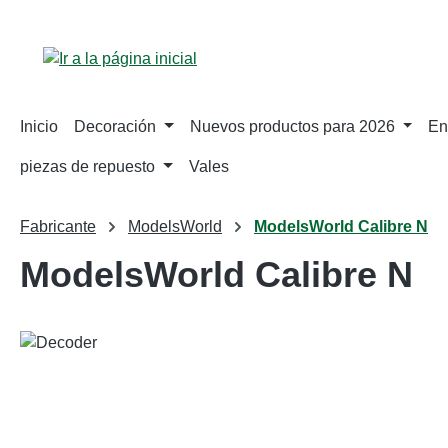
tar al contenido principal
Saltar a la búsqueda
Saltar a la navegación principal
Inicio
Decoración
Nuevos productos para 2026
En
piezas de repuesto
Vales
Fabricante
ModelsWorld
ModelsWorld Calibre N
ModelsWorld Calibre N