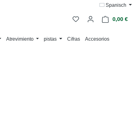
Spanisch
0,00 €
La c
Atrevimiento
pistas
Cifras
Accesorios