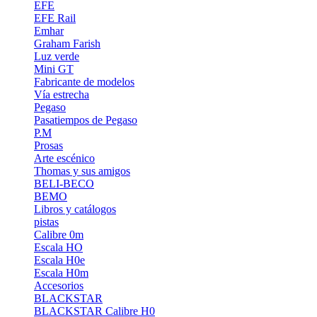
EFE
EFE Rail
Emhar
Graham Farish
Luz verde
Mini GT
Fabricante de modelos
Vía estrecha
Pegaso
Pasatiempos de Pegaso
P.M
Prosas
Arte escénico
Thomas y sus amigos
BELI-BECO
BEMO
Libros y catálogos
pistas
Calibre 0m
Escala HO
Escala H0e
Escala H0m
Accesorios
BLACKSTAR
BLACKSTAR Calibre H0