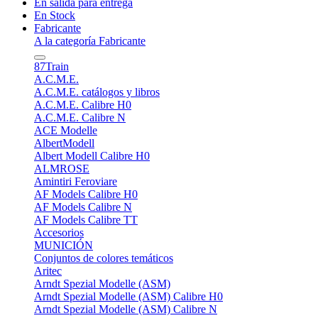
En salida para entrega
En Stock
Fabricante
A la categoría Fabricante
87Train
A.C.M.E.
A.C.M.E. catálogos y libros
A.C.M.E. Calibre H0
A.C.M.E. Calibre N
ACE Modelle
AlbertModell
Albert Modell Calibre H0
ALMROSE
Amintiri Feroviare
AF Models Calibre H0
AF Models Calibre N
AF Models Calibre TT
Accesorios
MUNICIÓN
Conjuntos de colores temáticos
Aritec
Arndt Spezial Modelle (ASM)
Arndt Spezial Modelle (ASM) Calibre H0
Arndt Spezial Modelle (ASM) Calibre N