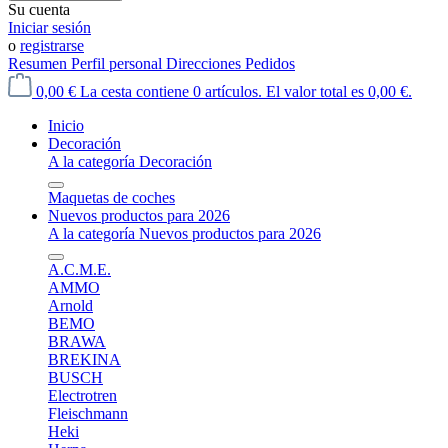
Su cuenta
Iniciar sesión
o
registrarse
Resumen
Perfil personal
Direcciones
Pedidos
0,00 €
La cesta contiene 0 artículos. El valor total es 0,00 €.
Inicio
Decoración
A la categoría Decoración
Maquetas de coches
Nuevos productos para 2026
A la categoría Nuevos productos para 2026
A.C.M.E.
AMMO
Arnold
BEMO
BRAWA
BREKINA
BUSCH
Electrotren
Fleischmann
Heki