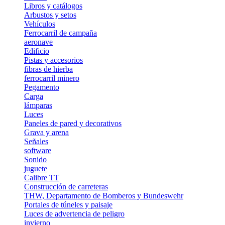
Libros y catálogos
Arbustos y setos
Vehículos
Ferrocarril de campaña
aeronave
Edificio
Pistas y accesorios
fibras de hierba
ferrocarril minero
Pegamento
Carga
lámparas
Luces
Paneles de pared y decorativos
Grava y arena
Señales
software
Sonido
juguete
Calibre TT
Construcción de carreteras
THW, Departamento de Bomberos y Bundeswehr
Portales de túneles y paisaje
Luces de advertencia de peligro
invierno