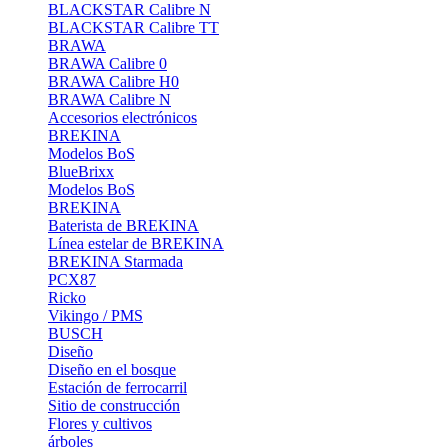
BLACKSTAR Calibre N
BLACKSTAR Calibre TT
BRAWA
BRAWA Calibre 0
BRAWA Calibre H0
BRAWA Calibre N
Accesorios electrónicos
BREKINA
Modelos BoS
BlueBrixx
Modelos BoS
BREKINA
Baterista de BREKINA
Línea estelar de BREKINA
BREKINA Starmada
PCX87
Ricko
Vikingo / PMS
BUSCH
Diseño
Diseño en el bosque
Estación de ferrocarril
Sitio de construcción
Flores y cultivos
árboles