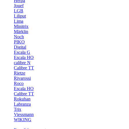
Herpa
Jouef
LGB
Liliput
Lima
Minitrix
Märklin
Noch
PIKO
Digital
Escala G
Escala HO
calibre N
Calibre TT
Rietze
Rivarossi
Roco
Escala HO
Calibre TT
Rokuhan
Labranza
Trix
Viessmann
WIKING