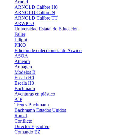
Arnold
ARNOLD Calibre H0
ARNOLD Calibre N
ARNOLD Calibre TT
ARWICO
Universidad Estatal de Educación
Faller
Liliput
PIKO
Edición de coleccionista de Arwico
ASOA
Athearn
Auhagen
Modelos B
Escala H0
Escala H0
Bachmann
Aventuras en plástico
AIP
Trenes Bachmann
Bachmann Estados Unidos
Ramal
Conflicto
Director Ejecutivo
Comando EZ