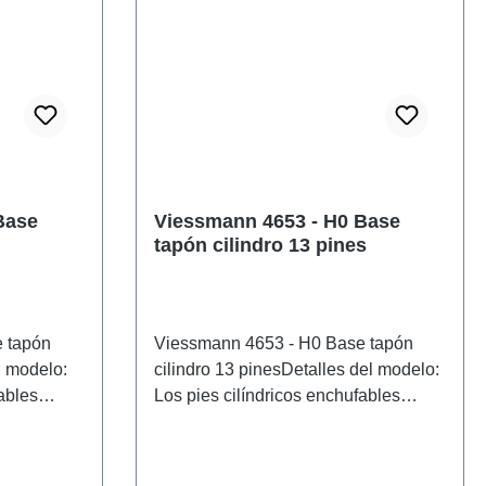
Base
Viessmann 4653 - H0 Base
tapón cilindro 13 pines
 tapón
Viessmann 4653 - H0 Base tapón
l modelo:
cilindro 13 pinesDetalles del modelo:
ables
Los pies cilíndricos enchufables
cialmente
fueron desarrollados especialmente
es
para la conexión de señales
bricante
luminosas por el antiguo fabricante