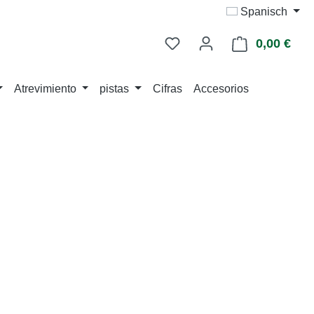
Spanisch
0,00 €
La c
Atrevimiento
pistas
Cifras
Accesorios