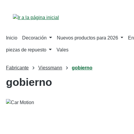
tar al contenido principal
Saltar a la búsqueda
Saltar a la navegación principal
Inicio
Decoración
Nuevos productos para 2026
En
piezas de repuesto
Vales
Fabricante
Viessmann
gobierno
gobierno