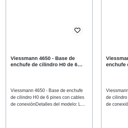
Viessmann 4650 - Base de
Viessman
enchufe de cilindro H0 de 6
enchufe 
pines con cables de conexión
pines co
Viessmann 4650 - Base de enchufe
Viessmann
de cilindro H0 de 6 pines con cables
de cilindr
de conexiónDetalles del modelo: Los
de conexió
pies cilíndricos enchufables fueron
pies cilínd
desarrollados especialmente para la
desarrolla
conexión de señales luminosas por el
conexión d