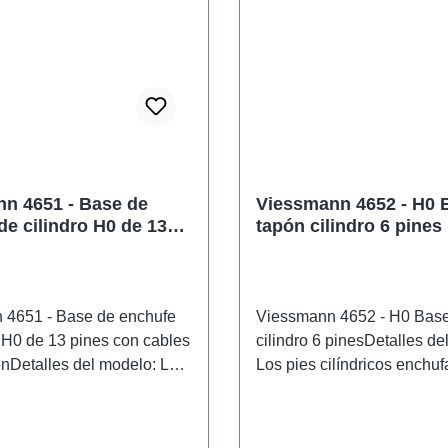
n 4651 - Base de
Viessmann 4652 - H0 
de cilindro H0 de 13
tapón cilindro 6 pines
n cables de conexión
 4651 - Base de enchufe
Viessmann 4652 - H0 Base
o H0 de 13 pines con cables
cilindro 6 pinesDetalles de
nDetalles del modelo: Los
Los pies cilíndricos enchuf
ricos enchufables fueron
fueron desarrollados espe
dos especialmente para la
para la conexión de señal
e señales luminosas por el
luminosas por el antiguo fa