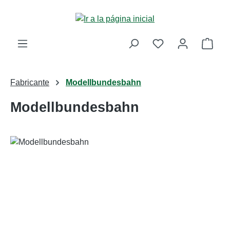
Saltar al contenido principal
La c
Fabricante
Modellbundesbahn
Modellbundesbahn