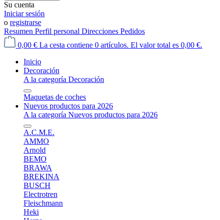
Su cuenta
Iniciar sesión
o
registrarse
Resumen
Perfil personal
Direcciones
Pedidos
0,00 €
La cesta contiene 0 artículos. El valor total es 0,00 €.
Inicio
Decoración
A la categoría Decoración
Maquetas de coches
Nuevos productos para 2026
A la categoría Nuevos productos para 2026
A.C.M.E.
AMMO
Arnold
BEMO
BRAWA
BREKINA
BUSCH
Electrotren
Fleischmann
Heki