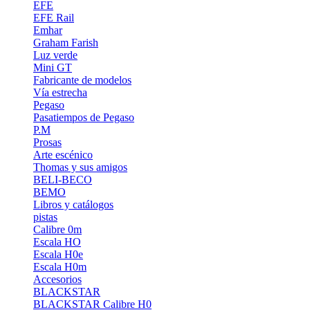
EFE
EFE Rail
Emhar
Graham Farish
Luz verde
Mini GT
Fabricante de modelos
Vía estrecha
Pegaso
Pasatiempos de Pegaso
P.M
Prosas
Arte escénico
Thomas y sus amigos
BELI-BECO
BEMO
Libros y catálogos
pistas
Calibre 0m
Escala HO
Escala H0e
Escala H0m
Accesorios
BLACKSTAR
BLACKSTAR Calibre H0