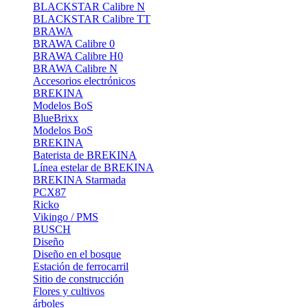
BLACKSTAR Calibre N
BLACKSTAR Calibre TT
BRAWA
BRAWA Calibre 0
BRAWA Calibre H0
BRAWA Calibre N
Accesorios electrónicos
BREKINA
Modelos BoS
BlueBrixx
Modelos BoS
BREKINA
Baterista de BREKINA
Línea estelar de BREKINA
BREKINA Starmada
PCX87
Ricko
Vikingo / PMS
BUSCH
Diseño
Diseño en el bosque
Estación de ferrocarril
Sitio de construcción
Flores y cultivos
árboles