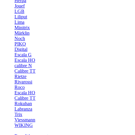
Herpa
Jouef
LGB
Liliput
Lima
Minitrix
Märklin
Noch
PIKO
Digital
Escala G
Escala HO
calibre N
Calibre TT
Rietze
Rivarossi
Roco
Escala HO
Calibre TT
Rokuhan
Labranza
Trix
Viessmann
WIKING