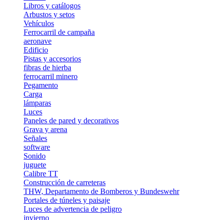
Libros y catálogos
Arbustos y setos
Vehículos
Ferrocarril de campaña
aeronave
Edificio
Pistas y accesorios
fibras de hierba
ferrocarril minero
Pegamento
Carga
lámparas
Luces
Paneles de pared y decorativos
Grava y arena
Señales
software
Sonido
juguete
Calibre TT
Construcción de carreteras
THW, Departamento de Bomberos y Bundeswehr
Portales de túneles y paisaje
Luces de advertencia de peligro
invierno