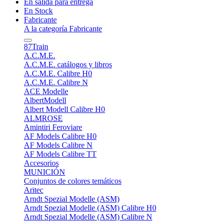
En salida para entrega
En Stock
Fabricante
A la categoría Fabricante
87Train
A.C.M.E.
A.C.M.E. catálogos y libros
A.C.M.E. Calibre H0
A.C.M.E. Calibre N
ACE Modelle
AlbertModell
Albert Modell Calibre H0
ALMROSE
Amintiri Feroviare
AF Models Calibre H0
AF Models Calibre N
AF Models Calibre TT
Accesorios
MUNICIÓN
Conjuntos de colores temáticos
Aritec
Arndt Spezial Modelle (ASM)
Arndt Spezial Modelle (ASM) Calibre H0
Arndt Spezial Modelle (ASM) Calibre N