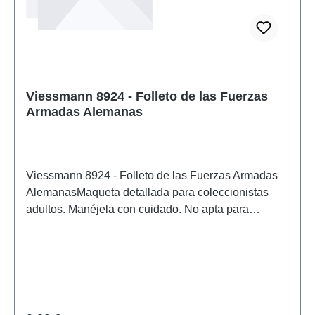
Viessmann 8924 - Folleto de las Fuerzas
Armadas Alemanas
Viessmann 8924 - Folleto de las Fuerzas Armadas
AlemanasMaqueta detallada para coleccionistas
adultos. Manéjela con cuidado. No apta para
menores de 14 años. Contiene piezas pequeñas
que pueden suponer un peligro de asfixia, y algunos
componentes tienen puntas afiladas funcionales.
Solo se puede utilizar un transformador de juguete
fabricado según las normas VDE 0570-2-7/DIN EN
61558-2-7 como fuente de alimentación para el