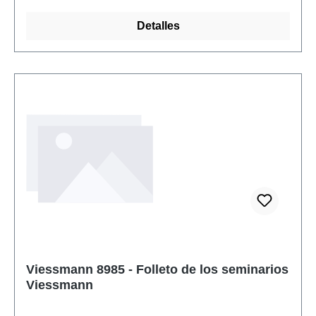
piezas: 1 piezaEAN: 4026602089843tipo de
Detalles
producto: Libros y catálogospista:
neutralRecomendación de edad: A partir de 14
añosRAEE no.: DE 86057721
Viessmann 8985 - Folleto de los seminarios
Viessmann