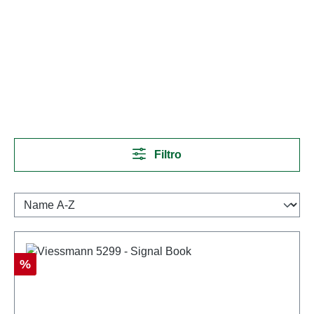
Filtro
Descuento
%