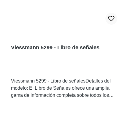
Viessmann 5299 - Libro de señales
Viessmann 5299 - Libro de señalesDetalles del
modelo: El Libro de Señales ofrece una amplia
gama de información completa sobre todos los
aspectos de las señales. Más de 200 páginas
ofrecen una visión fascinante de la historia de las
señales y consejos para la configuración de
prototipos y maquetas de trenes. También incluye
diagramas de cableado completos, ideas sobre