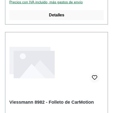
Precios con IVA incluido, más gastos de envío
ViessmannNúmero de artículo: 8981numero de
piezas: 1 piezaEAN: 4026602089812tipo de
Detalles
producto: Libros y catálogospista:
neutralRecomendación de edad: A partir de 14
añosRAEE no.: DE 86057721
Viessmann 8982 - Folleto de CarMotion