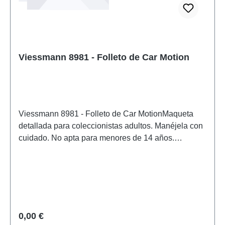
Viessmann 8981 - Folleto de Car Motion
Viessmann 8981 - Folleto de Car MotionMaqueta
detallada para coleccionistas adultos. Manéjela con
cuidado. No apta para menores de 14 años.
Contiene piezas pequeñas que pueden suponer un
peligro de asfixia, y algunos componentes tienen
puntas afiladas funcionales. Solo se puede utilizar
un transformador de juguete fabricado según las
normas VDE 0570-2-7/DIN EN 61558-2-7 como
fuente de alimentación para el funcionamiento de
Precio normal:
0,00 €
este producto. Características: Fabricante: