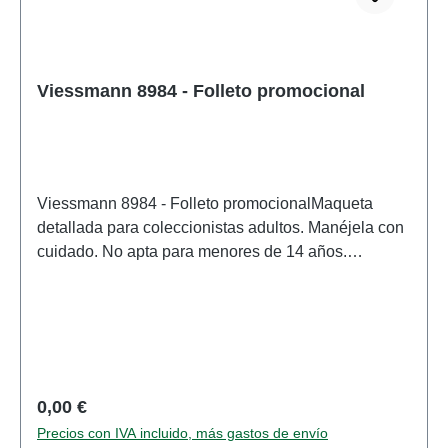
Viessmann 8984 - Folleto promocional
Viessmann 8984 - Folleto promocionalMaqueta
detallada para coleccionistas adultos. Manéjela con
cuidado. No apta para menores de 14 años.
Contiene piezas pequeñas que pueden suponer un
peligro de asfixia, y algunos componentes tienen
puntas afiladas funcionales. Solo se puede utilizar
un transformador de juguete fabricado según las
normas VDE 0570-2-7/DIN EN 61558-2-7 como
fuente de alimentación para el funcionamiento de
Precio normal:
0,00 €
este producto. Características: Fabricante:
Precios con IVA incluido, más gastos de envío
ViessmannNúmero de artículo: 8984numero de