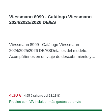
Viessmann 8999 - Catálogo Viessmann
2024/2025/2026 DE/ES
Viessmann 8999 - Catálogo Viessmann
2024/2025/2026 DE/ESDetalles del modelo:
Acompáñenos en un viaje de descubrimiento y
disfrute de productos nuevos y de eficacia probada,
inspiración y consejos. Estamos convencidos: sin
importar el ancho de vía ni la época, encontrará los
accesorios perfectos para su maqueta de ferrocarril
con nosotros. En Viessmann, encontrará tecnología
ingeniosa a precios asequibles. Nuestras lámparas
Precio de venta:
Precio normal:
4,30 €
4,95 €
(ahorro del 13.13%)
y señales han sido durante mucho tiempo el
Precios con IVA incluido, más gastos de envío
estándar insuperable, nuestra serie eMotion aporta
movimiento a sus maquetas y RailMotion