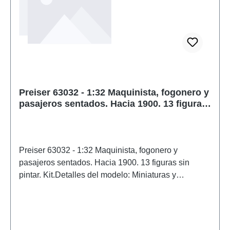
Preiser 63032 - 1:32 Maquinista, fogonero y
pasajeros sentados. Hacia 1900. 13 figuras
sin pintar. Kit.
Preiser 63032 - 1:32 Maquinista, fogonero y
pasajeros sentados. Hacia 1900. 13 figuras sin
pintar. Kit.Detalles del modelo: Miniaturas y
accesorios para modelismo ferroviario y
construcción de maquetas de Preiser. Modelo a
escala detallado para coleccionistas adultos.
Manipular con cuidado. No apto para menores de 14