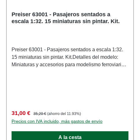
Preiser 63001 - Pasajeros sentados a
escala 1:32. 15 miniaturas sin pintar. Kit.
Preiser 63001 - Pasajeros sentados a escala 1:32.
15 miniaturas sin pintar. Kit.Detalles del modelo:
Miniaturas y accesorios para modelismo ferroviario y
construcción de maquetas de Preiser. Modelo a
escala detallado para coleccionistas adultos.
Manipular con cuidado. No apto para menores de 14
años. Contiene piezas pequeñas que pueden
suponer un peligro de asfixia y algunos
componentes tienen puntas afiladas
Precio de venta:
Precio normal:
31,00 €
35,20 €
(ahorro del 11.93%)
funcionales. Características: Fabricante:
Precios con IVA incluido, más gastos de envío
PreiserNúmero de artículo: 63001numero de piezas:
Conjunto de varias piezasEAN: 4041032630014tipo
A la cesta
de producto: Cifrasescala: 1:32Recomendación de