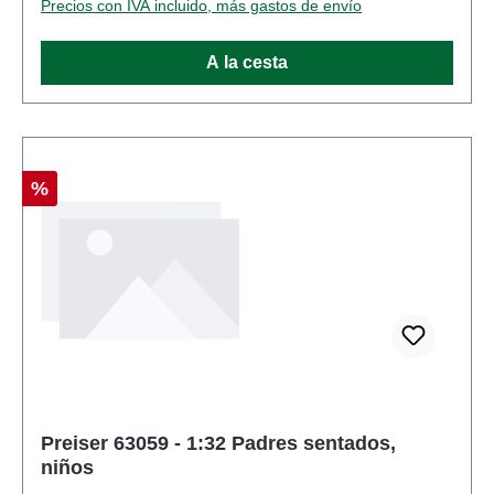
Precios con IVA incluido, más gastos de envío
PreiserNúmero de artículo: 63058numero de piezas:
Conjunto de varias piezasEAN: 4041032630588tipo
A la cesta
de producto: Cifrasescala: 1:32Recomendación de
edad: A partir de 14 años
Descuento
%
Preiser 63059 - 1:32 Padres sentados,
niños