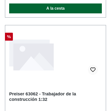
de producto: Cifrasescala: 1:32Recomendación de
A la cesta
edad: A partir de 14 años
Descuento
%
Preiser 63062 - Trabajador de la
construcción 1:32