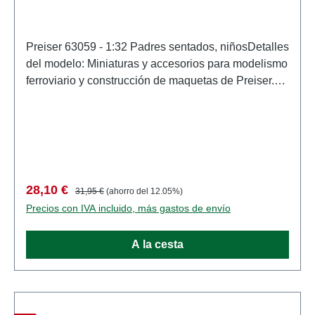
Preiser 63059 - 1:32 Padres sentados, niñosDetalles
del modelo: Miniaturas y accesorios para modelismo
ferroviario y construcción de maquetas de Preiser.
Modelo a escala detallado para coleccionistas
adultos. Manipular con cuidado. No apto para
menores de 14 años. Contiene piezas pequeñas
que pueden suponer un peligro de asfixia y algunos
componentes tienen puntas afiladas
funcionales. Características: Fabricante:
Precio de venta:
Precio normal:
28,10 €
31,95 €
(ahorro del 12.05%)
PreiserNúmero de artículo: 63059numero de piezas:
Precios con IVA incluido, más gastos de envío
Conjunto de varias piezasEAN: 4041032630595tipo
de producto: Cifrasescala: 1:32Recomendación de
A la cesta
edad: A partir de 14 años