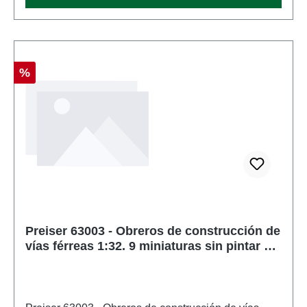
edad: A partir de 14 años
Descuento
%
Preiser 63003 - Obreros de construcción de
vías férreas 1:32. 9 miniaturas sin pintar y
accesorios.