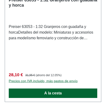
y horca
Preiser 63053 - 1:32 Granjeros con guadaña y
horcaDetalles del modelo: Miniaturas y accesorios
para modelismo ferroviario y construcción de
maquetas de Preiser. Modelo a escala detallado
para coleccionistas adultos. Manipular con cuidado.
No apto para menores de 14 años. Contiene piezas
pequeñas que pueden suponer un peligro de asfixia
y algunos componentes tienen puntas afiladas
funcionales. Características: Fabricante:
Precio de venta:
Precio normal:
28,10 €
31,95 €
(ahorro del 12.05%)
PreiserNúmero de artículo: 63053numero de piezas:
Precios con IVA incluido, más gastos de envío
Conjunto de varias piezasEAN: 4041032630533tipo
de producto: Cifrasescala: 1:32Recomendación de
A la cesta
edad: A partir de 14 años