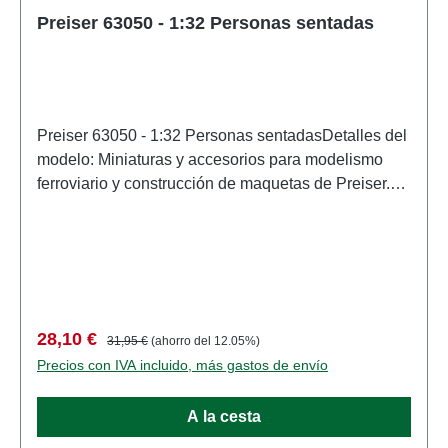
Preiser 63050 - 1:32 Personas sentadas
Preiser 63050 - 1:32 Personas sentadasDetalles del
modelo: Miniaturas y accesorios para modelismo
ferroviario y construcción de maquetas de Preiser.
Modelo a escala detallado para coleccionistas
adultos. Manipular con cuidado. No apto para
menores de 14 años. Contiene piezas pequeñas
que pueden suponer un peligro de asfixia y algunos
componentes tienen puntas afiladas
funcionales. Características: Fabricante:
Precio de venta:
Precio normal:
28,10 €
31,95 €
(ahorro del 12.05%)
PreiserNúmero de artículo: 63050numero de piezas:
Precios con IVA incluido, más gastos de envío
Conjunto de varias piezasEAN: 4041032630502tipo
de producto: Cifrasescala: 1:32Recomendación de
A la cesta
edad: A partir de 14 años