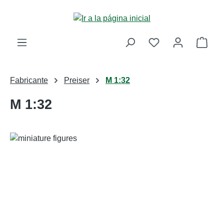
Saltar al contenido principal
La c
Fabricante
Preiser
M 1:32
M 1:32