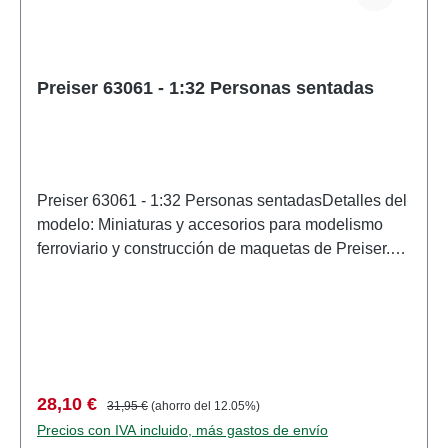
Preiser 63061 - 1:32 Personas sentadas
Preiser 63061 - 1:32 Personas sentadasDetalles del
modelo: Miniaturas y accesorios para modelismo
ferroviario y construcción de maquetas de Preiser.
Modelo a escala detallado para coleccionistas
adultos. Manipular con cuidado. No apto para
menores de 14 años. Contiene piezas pequeñas
que pueden suponer un peligro de asfixia y algunos
componentes tienen puntas afiladas
funcionales. Características: Fabricante:
Precio de venta:
Precio normal:
28,10 €
31,95 €
(ahorro del 12.05%)
PreiserNúmero de artículo: 63061numero de piezas:
Precios con IVA incluido, más gastos de envío
Conjunto de varias piezasEAN: 4041032630618tipo