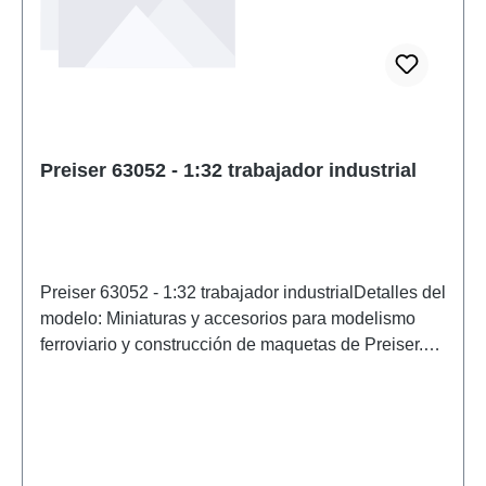
Preiser 63052 - 1:32 trabajador industrial
Preiser 63052 - 1:32 trabajador industrialDetalles del
modelo: Miniaturas y accesorios para modelismo
ferroviario y construcción de maquetas de Preiser.
Modelo a escala detallado para coleccionistas
adultos. Manipular con cuidado. No apto para
menores de 14 años. Contiene piezas pequeñas
que pueden suponer un peligro de asfixia y algunos
componentes tienen puntas afiladas