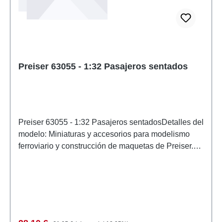
Preiser 63055 - 1:32 Pasajeros sentados
Preiser 63055 - 1:32 Pasajeros sentadosDetalles del
modelo: Miniaturas y accesorios para modelismo
ferroviario y construcción de maquetas de Preiser.
Modelo a escala detallado para coleccionistas
adultos. Manipular con cuidado. No apto para
menores de 14 años. Contiene piezas pequeñas
que pueden suponer un peligro de asfixia y algunos
componentes tienen puntas afiladas
funcionales. Características: Fabricante:
Precio normal: