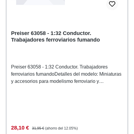
Preiser 63058 - 1:32 Conductor.
Trabajadores ferroviarios fumando
Preiser 63058 - 1:32 Conductor. Trabajadores
ferroviarios fumandoDetalles del modelo: Miniaturas
y accesorios para modelismo ferroviario y
construcción de maquetas de Preiser. Modelo a
escala detallado para coleccionistas adultos.
Manipular con cuidado. No apto para menores de 14
años. Contiene piezas pequeñas que pueden
suponer un peligro de asfixia y algunos
componentes tienen puntas afiladas
Precio de venta:
Precio normal:
28,10 €
31,95 €
(ahorro del 12.05%)
funcionales. Características: Fabricante: