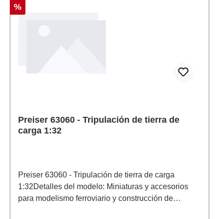
Descuento
%
Preiser 63060 - Tripulación de tierra de
carga 1:32
Preiser 63060 - Tripulación de tierra de carga
1:32Detalles del modelo: Miniaturas y accesorios
para modelismo ferroviario y construcción de
maquetas de Preiser. Modelo a escala detallado