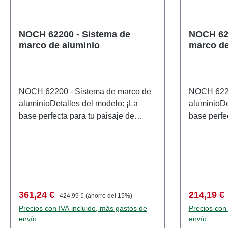
juguete! N
años. Con
NOCH 62200 - Sistema de
NOCH 622
pueden sup
marco de aluminio
marco de
y algunos 
afiladas fu
Fabricant
artículo: 
NOCH 62200 - Sistema de marco de
NOCH 6221
piezaEAN:
aluminioDetalles del modelo: ¡La
aluminioDe
producto: 
base perfecta para tu paisaje de
base perfe
G,0,H0,TT,
maquetas! Si quieres darle a tu
Si quieres
neutralRe
maqueta ferroviaria una base estable,
ferroviaria
partir de 
el "Sistema de Marco de Aluminio" de
sistema de
95117429
NOCH es ideal. Este atractivo
NOCH es id
sistema de marco de aluminio es una
sistema de
base muy estable y ligera, hecha de
un soporte 
Precio de venta:
Precio normal:
Precio de
361,24 €
214,19 €
424,99 €
(ahorro del 15%)
perfiles de aluminio anodizado. Se
fabricado c
Precios con IVA incluido, más gastos de
Precios con
puede montar tanto sobre el terreno
anodizado.
envío
envío
prefabricado de NOCH como sobre tu
sobre el t