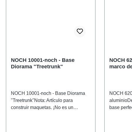
NOCH 10001-noch - Base
NOCH 620
Diorama "Treetrunk"
marco de
NOCH 10001-noch - Base Diorama
NOCH 6207
"Treetrunk"Nota: Artículo para
aluminioDe
construir maquetas. ¡No es un
base perfe
juguete! No apto para menores de 14
quieres dar
años. Contiene piezas pequeñas que
una base e
pueden suponer un peligro de asfixia
estructura