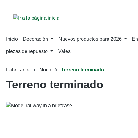
tar al contenido principal
Saltar a la búsqueda
Saltar a la navegación principal
Inicio
Decoración
Nuevos productos para 2026
En
piezas de repuesto
Vales
Fabricante
Noch
Terreno terminado
Terreno terminado