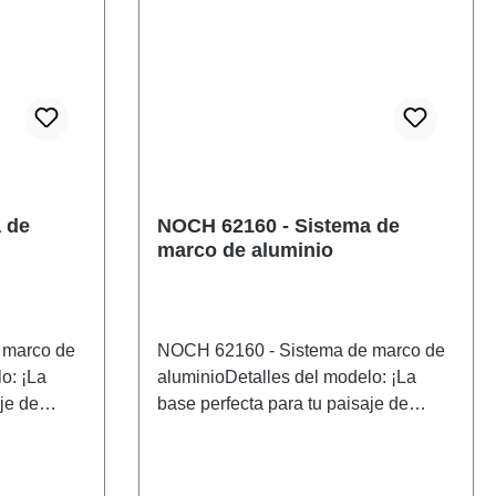
 de
NOCH 62160 - Sistema de
marco de aluminio
 marco de
NOCH 62160 - Sistema de marco de
o: ¡La
aluminioDetalles del modelo: ¡La
je de
base perfecta para tu paisaje de
a tu
maquetas! Si quieres darle a tu
se estable,
maqueta ferroviaria una base estable,
 aluminio
el sistema de estructura de aluminio