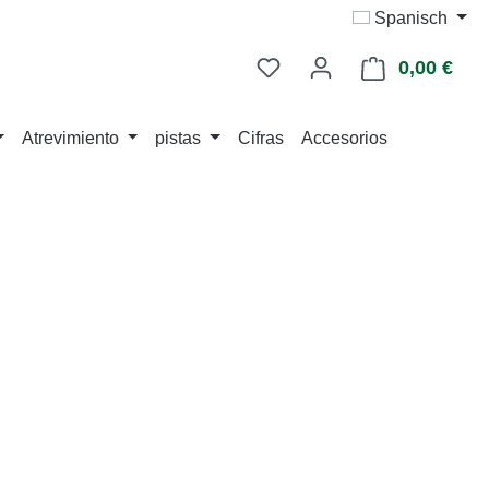
Spanisch
0,00 €
La c
Atrevimiento
pistas
Cifras
Accesorios