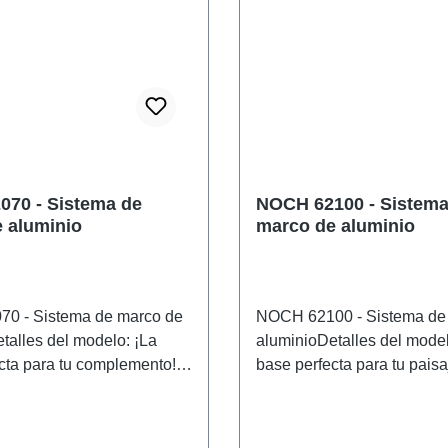
70 - Sistema de
NOCH 62100 - Sistema
 aluminio
marco de aluminio
0 - Sistema de marco de
NOCH 62100 - Sistema de
talles del modelo: ¡La
aluminioDetalles del model
cta para tu complemento!Si
base perfecta para tu paisa
le a tu maqueta ferroviaria
maquetas! Si quieres darle 
stable, el sistema de
maqueta ferroviaria una ba
 de aluminio NOCH es
el sistema de estructura de