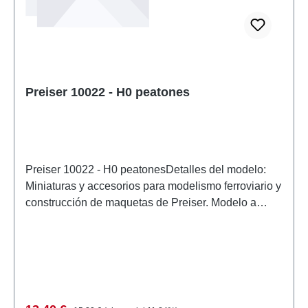
Preiser 10022 - H0 peatones
Preiser 10022 - H0 peatonesDetalles del modelo:
Miniaturas y accesorios para modelismo ferroviario y
construcción de maquetas de Preiser. Modelo a
escala detallado para coleccionistas adultos.
Manipular con cuidado. No apto para menores de 14
años. Contiene piezas pequeñas que pueden
suponer un peligro de asfixia y algunos
componentes tienen puntas afiladas
funcionales. Características: Fabricante:
Precio normal: