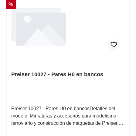
Descuento
%
Preiser 10027 - Pares H0 en bancos
Preiser 10027 - Pares H0 en bancosDetalles del
modelo: Miniaturas y accesorios para modelismo
ferroviario y construcción de maquetas de Preiser.
Modelo a escala detallado para coleccionistas