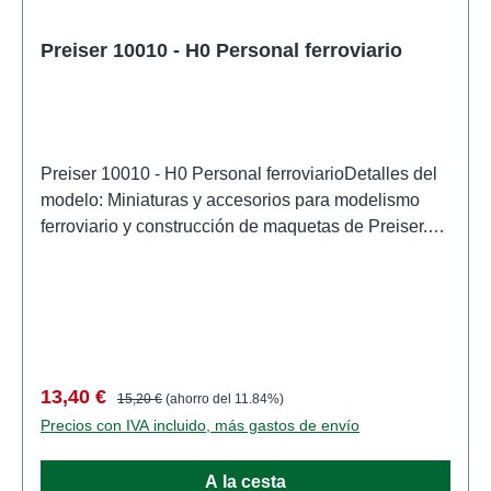
Preiser 10010 - H0 Personal ferroviario
Preiser 10010 - H0 Personal ferroviarioDetalles del
modelo: Miniaturas y accesorios para modelismo
ferroviario y construcción de maquetas de Preiser.
Modelo a escala detallado para coleccionistas
adultos. Manipular con cuidado. No apto para
menores de 14 años. Contiene piezas pequeñas
que pueden suponer un peligro de asfixia y algunos
componentes tienen puntas afiladas
funcionales. Características: Fabricante:
Precio de venta:
Precio normal:
13,40 €
15,20 €
(ahorro del 11.84%)
PreiserNúmero de artículo: 10010numero de piezas:
Precios con IVA incluido, más gastos de envío
Conjunto de varias piezasEAN: 4041032100104tipo
de producto: Cifraspista: H0escala:
A la cesta
1:87Recomendación de edad: A partir de 14 años