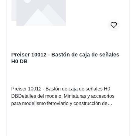
Preiser 10012 - Bastón de caja de señales
H0 DB
Preiser 10012 - Bastón de caja de señales H0
DBDetalles del modelo: Miniaturas y accesorios
para modelismo ferroviario y construcción de
maquetas de Preiser. Modelo a escala detallado
para coleccionistas adultos. Manipular con cuidado.
No apto para menores de 14 años. Contiene piezas
pequeñas que pueden suponer un peligro de asfixia