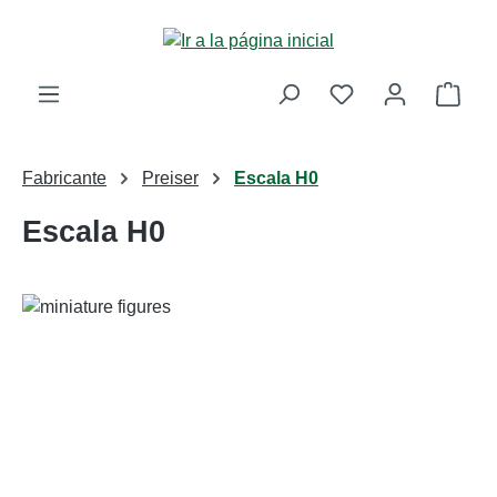
Saltar al contenido principal
La c
Fabricante
Preiser
Escala H0
Escala H0