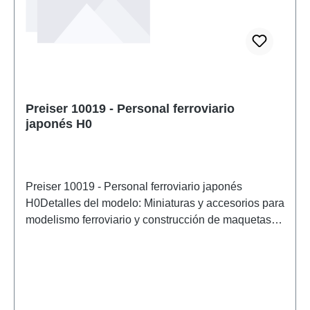
Preiser 10019 - Personal ferroviario
japonés H0
Preiser 10019 - Personal ferroviario japonés
H0Detalles del modelo: Miniaturas y accesorios para
modelismo ferroviario y construcción de maquetas
de Preiser. Modelo a escala detallado para
coleccionistas adultos. Manipular con cuidado. No
apto para menores de 14 años. Contiene piezas
pequeñas que pueden suponer un peligro de asfixia
y algunos componentes tienen puntas afiladas