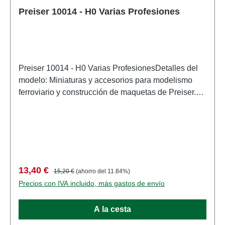
Preiser 10014 - H0 Varias Profesiones
Preiser 10014 - H0 Varias ProfesionesDetalles del
modelo: Miniaturas y accesorios para modelismo
ferroviario y construcción de maquetas de Preiser.
Modelo a escala detallado para coleccionistas
adultos. Manipular con cuidado. No apto para
menores de 14 años. Contiene piezas pequeñas
que pueden suponer un peligro de asfixia y algunos
componentes tienen puntas afiladas
funcionales. Características: Fabricante:
Precio de venta:
Precio normal:
13,40 €
15,20 €
(ahorro del 11.84%)
PreiserNúmero de artículo: 10014numero de piezas:
Precios con IVA incluido, más gastos de envío
Conjunto de varias piezasEAN: 4041032100142tipo
de producto: Cifraspista: H0escala:
A la cesta
1:87Recomendación de edad: A partir de 14 años