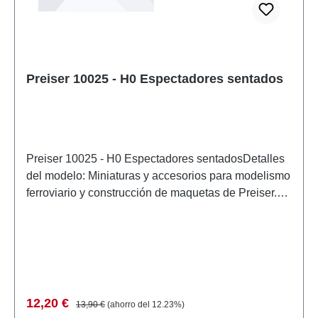
Preiser 10025 - H0 Espectadores sentados
Preiser 10025 - H0 Espectadores sentadosDetalles
del modelo: Miniaturas y accesorios para modelismo
ferroviario y construcción de maquetas de Preiser.
Modelo a escala detallado para coleccionistas
adultos. Manipular con cuidado. No apto para
menores de 14 años. Contiene piezas pequeñas
que pueden suponer un peligro de asfixia y algunos
componentes tienen puntas afiladas
funcionales. Características: Fabricante:
Precio de venta:
Precio normal:
12,20 €
13,90 €
(ahorro del 12.23%)
PreiserNúmero de artículo: 10025numero de piezas: