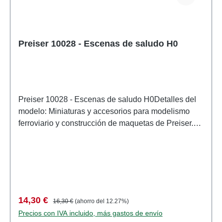
Preiser 10028 - Escenas de saludo H0
Preiser 10028 - Escenas de saludo H0Detalles del
modelo: Miniaturas y accesorios para modelismo
ferroviario y construcción de maquetas de Preiser.
Modelo a escala detallado para coleccionistas
adultos. Manipular con cuidado. No apto para
menores de 14 años. Contiene piezas pequeñas
que pueden suponer un peligro de asfixia y algunos
componentes tienen puntas afiladas
funcionales. Características: Fabricante:
Precio de venta:
Precio normal:
14,30 €
16,30 €
(ahorro del 12.27%)
PreiserNúmero de artículo: 10028numero de piezas:
Precios con IVA incluido, más gastos de envío
Conjunto de varias piezasEAN: 4041032100289tipo