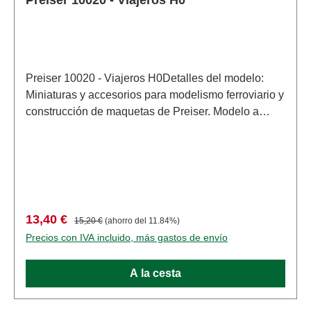
Preiser 10020 - Viajeros H0Detalles del modelo:
Miniaturas y accesorios para modelismo ferroviario y
construcción de maquetas de Preiser. Modelo a
escala detallado para coleccionistas adultos.
Manipular con cuidado. No apto para menores de 14
años. Contiene piezas pequeñas que pueden
suponer un peligro de asfixia y algunos
componentes tienen puntas afiladas
funcionales. Características: Fabricante:
Precio de venta:
Precio normal:
13,40 €
15,20 €
(ahorro del 11.84%)
PreiserNúmero de artículo: 10020numero de piezas:
Precios con IVA incluido, más gastos de envío
Conjunto de varias piezasEAN: 4041032100203tipo
de producto: Cifraspista: H0escala:
A la cesta
1:87Recomendación de edad: A partir de 14 años