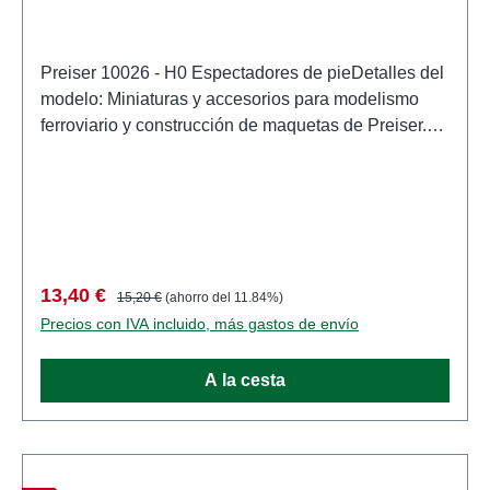
Preiser 10026 - H0 Espectadores de pieDetalles del
modelo: Miniaturas y accesorios para modelismo
ferroviario y construcción de maquetas de Preiser.
Modelo a escala detallado para coleccionistas
adultos. Manipular con cuidado. No apto para
menores de 14 años. Contiene piezas pequeñas
que pueden suponer un peligro de asfixia y algunos
componentes tienen puntas afiladas
funcionales. Características: Fabricante:
Precio de venta:
Precio normal:
13,40 €
15,20 €
(ahorro del 11.84%)
PreiserNúmero de artículo: 10026numero de piezas:
Precios con IVA incluido, más gastos de envío
Conjunto de varias piezasEAN: 4041032100265tipo
de producto: Cifraspista: H0escala:
A la cesta
1:87Recomendación de edad: A partir de 14 años