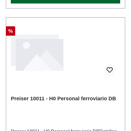
Descuento
%
Preiser 10011 - H0 Personal ferroviario DB