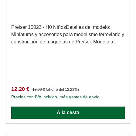
Preiser 10023 - H0 NiñosDetalles del modelo:
Miniaturas y accesorios para modelismo ferroviario y
construcción de maquetas de Preiser. Modelo a
escala detallado para coleccionistas adultos.
Manipular con cuidado. No apto para menores de 14
años. Contiene piezas pequeñas que pueden
suponer un peligro de asfixia y algunos
componentes tienen puntas afiladas
funcionales. Características: Fabricante:
Precio de venta:
Precio normal:
12,20 €
13,90 €
(ahorro del 12.23%)
PreiserNúmero de artículo: 10023numero de piezas:
Precios con IVA incluido, más gastos de envío
Conjunto de varias piezasEAN: 4041032100234tipo
de producto: Cifraspista: H0escala:
A la cesta
1:87Recomendación de edad: A partir de 14 años