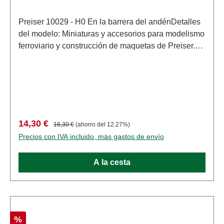
Preiser 10029 - H0 En la barrera del andénDetalles
del modelo: Miniaturas y accesorios para modelismo
ferroviario y construcción de maquetas de Preiser.
Modelo a escala detallado para coleccionistas
adultos. Manipular con cuidado. No apto para
menores de 14 años. Contiene piezas pequeñas
que pueden suponer un peligro de asfixia y algunos
componentes tienen puntas afiladas
funcionales. Características: Fabricante:
Precio de venta:
Precio normal:
14,30 €
16,30 €
(ahorro del 12.27%)
PreiserNúmero de artículo: 10029numero de piezas:
Precios con IVA incluido, más gastos de envío
Conjunto de varias piezasEAN: 4041032100296tipo
de producto: Cifraspista: H0escala:
A la cesta
1:87Recomendación de edad: A partir de 14 años
Descuento
%