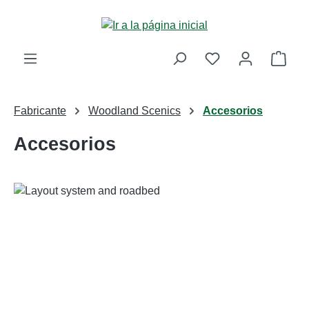
Saltar al contenido principal
La c
Fabricante
Woodland Scenics
Accesorios
Accesorios