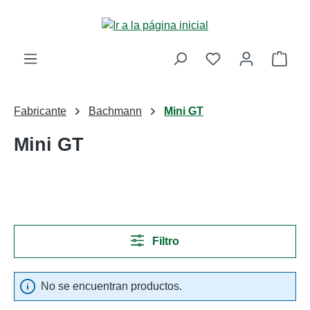
Saltar al contenido principal
La c
Fabricante
Bachmann
Mini GT
Mini GT
Filtro
No se encuentran productos.