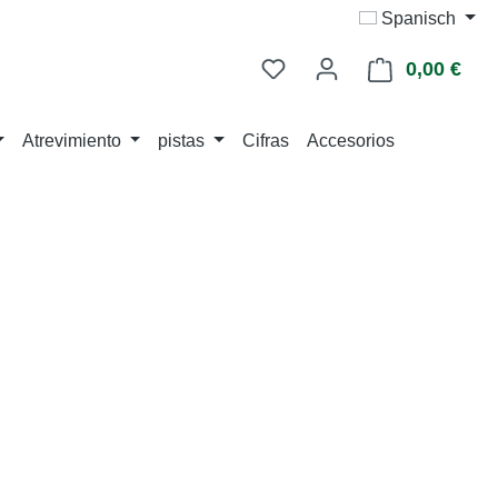
Spanisch
0,00 €
La c
Atrevimiento
pistas
Cifras
Accesorios