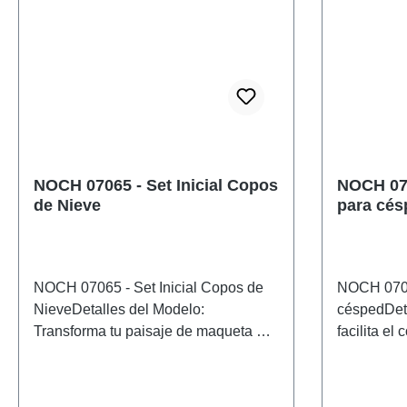
NOCH 07065 - Set Inicial Copos
NOCH 070
de Nieve
para cés
NOCH 07065 - Set Inicial Copos de
NOCH 07069
NieveDetalles del Modelo:
céspedDet
Transforma tu paisaje de maqueta en
facilita el
un paraíso invernal.Con el "Set de
electrostát
Inicio Copos de Nieve" de NOCH,
toque espec
podrás crear un paisaje nevado
césped faci