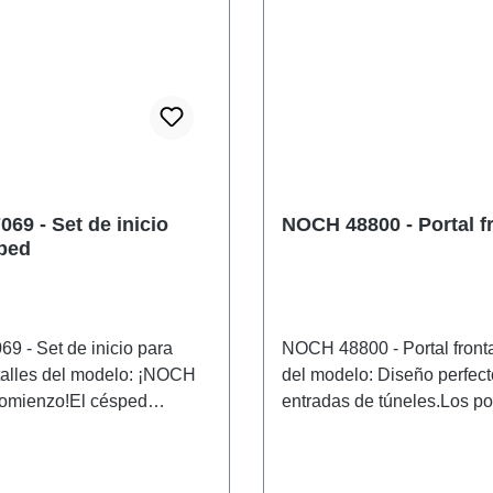
69 - Set de inicio
NOCH 48800 - Portal f
ped
 - Set de inicio para
NOCH 48800 - Portal front
alles del modelo: ¡NOCH
del modelo: Diseño perfect
 comienzo!El césped
entradas de túneles.Los po
ico le da a tu maqueta un
adicionales se utilizan par
ial. El set de inicio para
las dimensiones de las ent
lita la aplicación, ya que el
túneles de ancho mayor a 