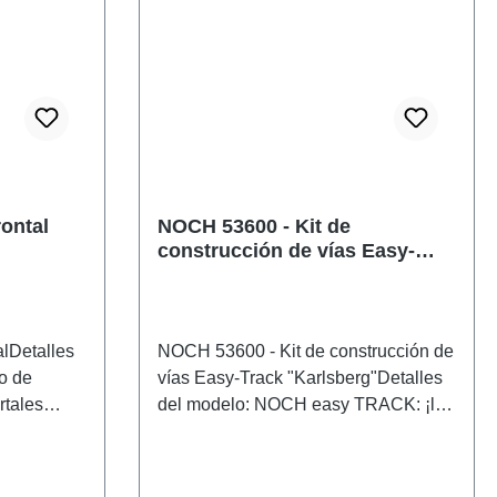
rontal
NOCH 53600 - Kit de
construcción de vías Easy-
Track "Karlsberg"
alDetalles
NOCH 53600 - Kit de construcción de
o de
vías Easy-Track "Karlsberg"Detalles
rtales
del modelo: NOCH easy TRACK: ¡la
a reducir
forma fácil de crear tu maqueta
radas de
personalizada!easy TRACK es una
las de
reinvención del modelismo