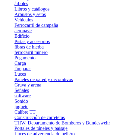
árboles
Libros y catálogos
Arbustos y setos
Vehículos
Ferrocarril de campaña
aeronave
Edificio
Pistas y accesorios
fibras de hierba
ferrocarril minero
Pegamento
Carga
lámparas
Luces
Paneles de pared y decorativos
Grava y arena
Señales
software
Sonido
juguete
Calibre TT
Construcción de carreteras
THW, Departamento de Bomberos y Bundeswehr
Portales de túneles y paisaje
Luces de advertencia de peligro