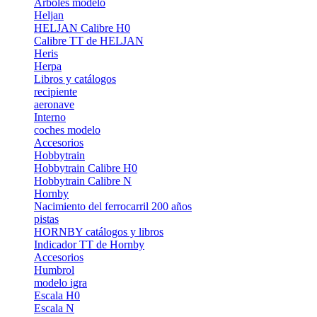
Árboles modelo
Heljan
HELJAN Calibre H0
Calibre TT de HELJAN
Heris
Herpa
Libros y catálogos
recipiente
aeronave
Interno
coches modelo
Accesorios
Hobbytrain
Hobbytrain Calibre H0
Hobbytrain Calibre N
Hornby
Nacimiento del ferrocarril 200 años
pistas
HORNBY catálogos y libros
Indicador TT de Hornby
Accesorios
Humbrol
modelo igra
Escala H0
Escala N