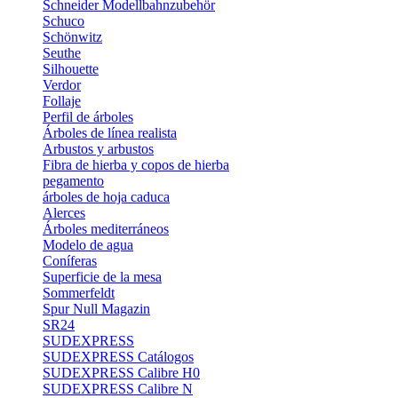
Schneider Modellbahnzubehör
Schuco
Schönwitz
Seuthe
Silhouette
Verdor
Follaje
Perfil de árboles
Árboles de línea realista
Arbustos y arbustos
Fibra de hierba y copos de hierba
pegamento
árboles de hoja caduca
Alerces
Árboles mediterráneos
Modelo de agua
Coníferas
Superficie de la mesa
Sommerfeldt
Spur Null Magazin
SR24
SUDEXPRESS
SUDEXPRESS Catálogos
SUDEXPRESS Calibre H0
SUDEXPRESS Calibre N