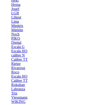
Heki
Herpa
Jouef
LGB
Liliput
Lima
Minitrix
Märklin
Noch
PIKO
Digital
Escala G
Escala HO
calibre N
Calibre TT
Rietze
Rivarossi
Roco
Escala HO
Calibre TT
Rokuhan
Labranza
Trix
Viessmann
WIKING