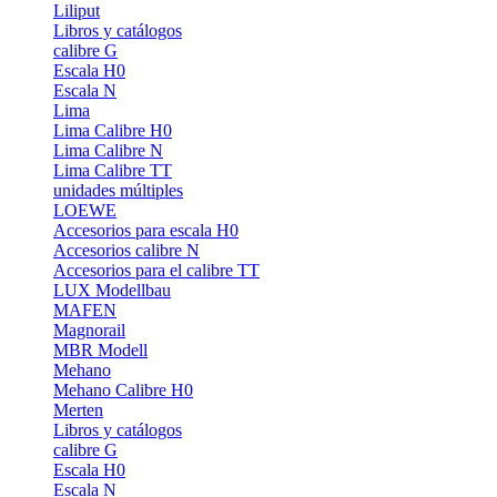
Liliput
Libros y catálogos
calibre G
Escala H0
Escala N
Lima
Lima Calibre H0
Lima Calibre N
Lima Calibre TT
unidades múltiples
LOEWE
Accesorios para escala H0
Accesorios calibre N
Accesorios para el calibre TT
LUX Modellbau
MAFEN
Magnorail
MBR Modell
Mehano
Mehano Calibre H0
Merten
Libros y catálogos
calibre G
Escala H0
Escala N