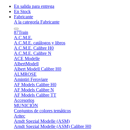
En salida para entrega
En Stock
Fabricante
A la categoría Fabricante
87Train
A.C.M.E.
A.C.M.E. catálogos y libros
A.C.M.E. Calibre H0
A.C.M.E. Calibre N
ACE Modelle
AlbertModell
Albert Modell Calibre H0
ALMROSE
Amintiri Feroviare
AF Models Calibre H0
AF Models Calibre N
AF Models Calibre TT
Accesorios
MUNICIÓN
Conjuntos de colores temáticos
Aritec
Arndt Spezial Modelle (ASM)
Arndt Spezial Modelle (ASM) Calibre H0