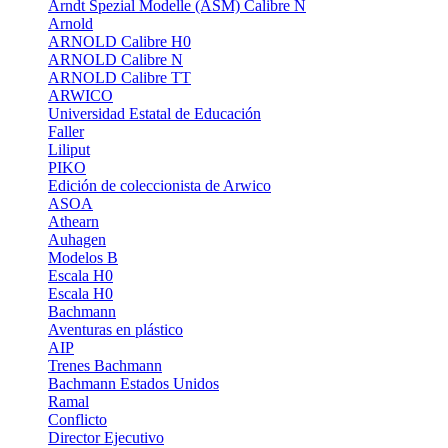
Arndt Spezial Modelle (ASM) Calibre N
Arnold
ARNOLD Calibre H0
ARNOLD Calibre N
ARNOLD Calibre TT
ARWICO
Universidad Estatal de Educación
Faller
Liliput
PIKO
Edición de coleccionista de Arwico
ASOA
Athearn
Auhagen
Modelos B
Escala H0
Escala H0
Bachmann
Aventuras en plástico
AIP
Trenes Bachmann
Bachmann Estados Unidos
Ramal
Conflicto
Director Ejecutivo