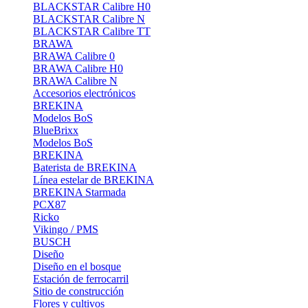
BLACKSTAR Calibre H0
BLACKSTAR Calibre N
BLACKSTAR Calibre TT
BRAWA
BRAWA Calibre 0
BRAWA Calibre H0
BRAWA Calibre N
Accesorios electrónicos
BREKINA
Modelos BoS
BlueBrixx
Modelos BoS
BREKINA
Baterista de BREKINA
Línea estelar de BREKINA
BREKINA Starmada
PCX87
Ricko
Vikingo / PMS
BUSCH
Diseño
Diseño en el bosque
Estación de ferrocarril
Sitio de construcción
Flores y cultivos