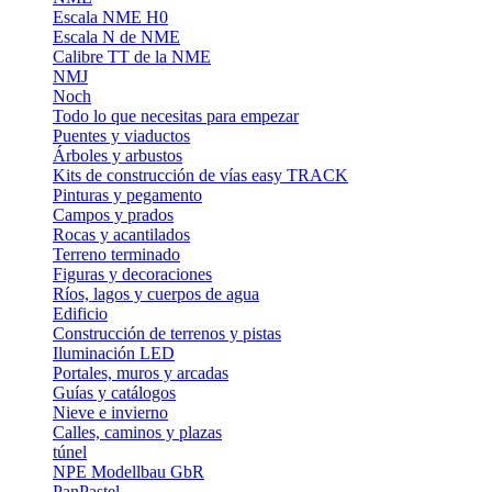
Escala NME H0
Escala N de NME
Calibre TT de la NME
NMJ
Noch
Todo lo que necesitas para empezar
Puentes y viaductos
Árboles y arbustos
Kits de construcción de vías easy TRACK
Pinturas y pegamento
Campos y prados
Rocas y acantilados
Terreno terminado
Figuras y decoraciones
Ríos, lagos y cuerpos de agua
Edificio
Construcción de terrenos y pistas
Iluminación LED
Portales, muros y arcadas
Guías y catálogos
Nieve e invierno
Calles, caminos y plazas
túnel
NPE Modellbau GbR
PanPastel