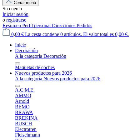
Cerrar menú
Su cuenta
Iniciar sesión
o
registrarse
Resumen
Perfil personal
Direcciones
Pedidos
0,00 €
La cesta contiene 0 artículos. El valor total es 0,00 €.
Inicio
Decoración
A la categoría Decoración
Maquetas de coches
Nuevos productos para 2026
A la categoría Nuevos productos para 2026
A.C.M.E.
AMMO
Arnold
BEMO
BRAWA
BREKINA
BUSCH
Electrotren
Fleischmann