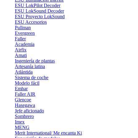
ESU LokPilot Decoder
ESU LokSound Decoder
ESU Proyecto LokSound
ESU Accesorios
Pullman
Evergreen
Faller
Academia
Airfix
Amati
Ingeniería de plantas
Artesanía latina
Atlántida
Sistema de coche
Modelo fácil
Emhar
Faller AIR
Glencoe
Hasegawa
Jefe aficionado
Sombrero
Imex
MENG
Merit International/ Me encanta Ki