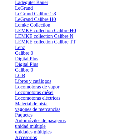
Ladegüter Bauer
LeGrand
LeGrand Calibre 1:8
LeGrand Calibre H0
Lemke Collection
LEMKE collection Calibre H0
LEMKE collection Calibre N
LEMKE collection Calibre TT
Lenz
Calibre 0
Digital Plus
Digital Plus
Calibre 0
LGB
Libros y catálogos
Locomotoras de vapor
Locomotoras diésel
Locomotoras eléctricas
Material de pista
vagones de mercancías
Paquetes
Automóviles de pasajeros
unidad múltiple
unidades múltiples
Accesorios