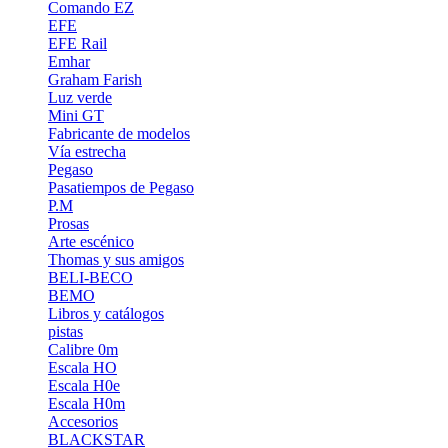
Comando EZ
EFE
EFE Rail
Emhar
Graham Farish
Luz verde
Mini GT
Fabricante de modelos
Vía estrecha
Pegaso
Pasatiempos de Pegaso
P.M
Prosas
Arte escénico
Thomas y sus amigos
BELI-BECO
BEMO
Libros y catálogos
pistas
Calibre 0m
Escala HO
Escala H0e
Escala H0m
Accesorios
BLACKSTAR