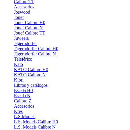
Calibre TT
Accesorios
Joswood
Jouef
Jouef Calibre H0
Jouef Calibre N
Jouef Calibre TT
Juweela
Jägerndorfer
Jägerndorfer Calibre H0
Jägerndorfer Calibre N
Teleférico
Kato
KATO Calibre H0
KATO Calibre N
Kibri
Libros y catálogos
Escala H0
Escala N
Calibre Z
Accesorios
Kres
L.S.Models
L.S. Models Calibre H0
L.S. Models Calibre N