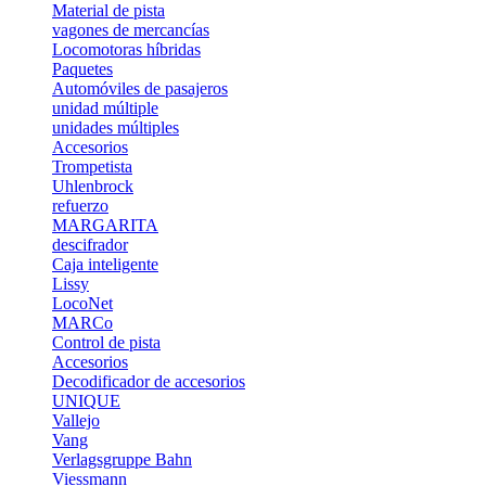
Material de pista
vagones de mercancías
Locomotoras híbridas
Paquetes
Automóviles de pasajeros
unidad múltiple
unidades múltiples
Accesorios
Trompetista
Uhlenbrock
refuerzo
MARGARITA
descifrador
Caja inteligente
Lissy
LocoNet
MARCo
Control de pista
Accesorios
Decodificador de accesorios
UNIQUE
Vallejo
Vang
Verlagsgruppe Bahn
Viessmann