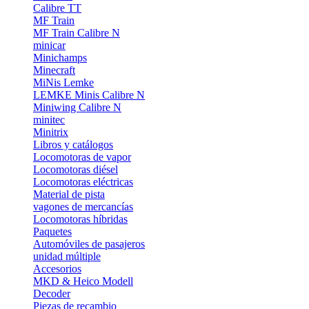
Calibre TT
MF Train
MF Train Calibre N
minicar
Minichamps
Minecraft
MiNis Lemke
LEMKE Minis Calibre N
Miniwing Calibre N
minitec
Minitrix
Libros y catálogos
Locomotoras de vapor
Locomotoras diésel
Locomotoras eléctricas
Material de pista
vagones de mercancías
Locomotoras híbridas
Paquetes
Automóviles de pasajeros
unidad múltiple
Accesorios
MKD & Heico Modell
Decoder
Piezas de recambio