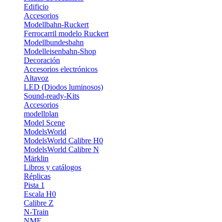
Edificio
Accesorios
Modellbahn-Ruckert
Ferrocarril modelo Ruckert
Modellbundesbahn
Modelleisenbahn-Shop
Decoración
Accesorios electrónicos
Altavoz
LED (Diodos luminosos)
Sound-ready-Kits
Accesorios
modellplan
Model Scene
ModelsWorld
ModelsWorld Calibre H0
ModelsWorld Calibre N
Märklin
Libros y catálogos
Réplicas
Pista 1
Escala H0
Calibre Z
N-Train
NME