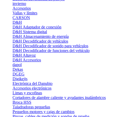
invierno
Accesorios
Vallas y límites
CARSON
D&H
D&H Adaptador de conexión
D&H Sistema digital
D&H Almacenamiento de energía
D&H Decodificador de vehículos
D&H Decodificador de sonido para vehículos
D&H Decodificador de funciones del vehículo
D&H Altavoz
D&H Accesorios
dapol
Dekas
DGEG
Digikeijs
Electrónica del Danubio
Accesorios electrónicos
Limas y escofinas
Cortadores de alambre caliente y ayudantes inalámbricos
Broca HSS
Taladradoras pequeñas
Pequeños motores y cajas de cambios
Pinzas, cables de medición y sondas de prueba