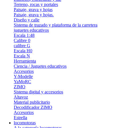
Terreno, rocas y portales
Paisaje, grava y hojas
Paisaje, grava y hojas.
Diseño y calle
Sistema de trazado y plataforma de la carretera
juguetes educativos
Escala 1:48
Calibre 0
calibre G
Escala H0
Escala N
Herramienta
Ciencia / Juguetes educativos
Accesorios
Y-Modelle
YaMoRC
ZIMO
Sistema digital y accesorios
Altavoz
Material publicitario
Decodificador ZIMO
Accesorios
Estrella
locomotoras
A la categoría locomotoras