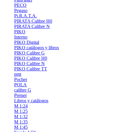
PECO
Pegaso
Pi.R.A.T.A.
PIRATA Calibre H0
PIRATA Calibre N
PIKO
Interno
PIKO Digital
PIKO catálogos y libros
PIKO Calibre G
PIKO Calibre H0
PIKO Calibre N
PIKO Calibre TT
pmt
Pocher
POLA
calibre G
Preiser
Libros y catálogos
M 1:24
M 1:25
M 1:32
M 1:35
M 1:45