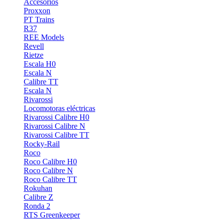
Accesorios
Proxxon
PT Trains
R37
REE Models
Revell
Rietze
Escala H0
Escala N
Calibre TT
Escala N
Rivarossi
Locomotoras eléctricas
Rivarossi Calibre H0
Rivarossi Calibre N
Rivarossi Calibre TT
Rocky-Rail
Roco
Roco Calibre H0
Roco Calibre N
Roco Calibre TT
Rokuhan
Calibre Z
Ronda 2
RTS Greenkeeper