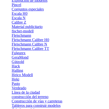
Exposición de modelos
Pincel
Conjuntos especiales
Escala H0
Escala N
Calibre Z
Material publicitario
fischer-modell
Fleischmann
Fleischmann Calibre H0
Fleischmann Calibre N
Fleischmann Calibre TT
Fulgurex
GeraMond
Gützold
Hack
Halling
Heico Modell
Heki
Pasto
Verdeado
Línea de la ciudad
construcción del terreno
Construcción de vías y carreteras
Tableros para construir modelos