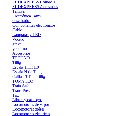
SUDEXPRESS Calibre TT
SUDEXPRESS Accesorios
Tamiya
Electrónica Tams
descifrador
Componentes electrónicos
Cable
Lámparas y LED
Vocero
grava
gobierno
Accesorios
TECHNO
Tillig
Escala Tillig H0
Escala N de Tillig
Calibre TT de Tillig
TOMYTEC
Train Safe
Trans Press
Trix
Libros y catálogos
Locomotoras de vapor
Locomotoras diésel
Locomotoras eléctricas