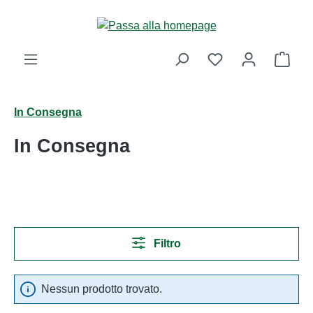
Passa al contenuto principale
Il ca
In Consegna
In Consegna
Filtro
Nessun prodotto trovato.