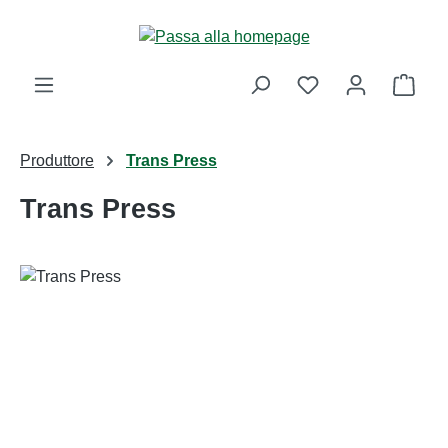
Passa al contenuto principale
Il ca
Produttore
Trans Press
Trans Press