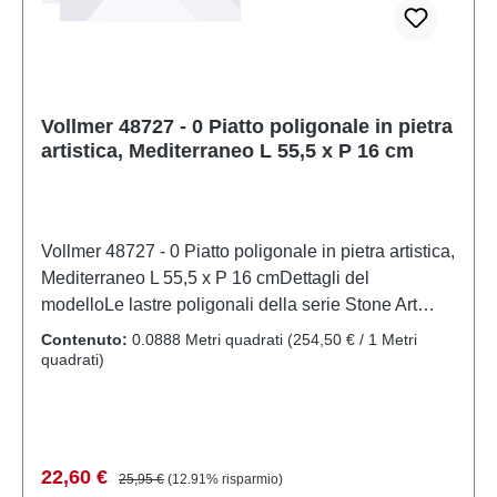
Vollmer 48727 - 0 Piatto poligonale in pietra
artistica, Mediterraneo L 55,5 x P 16 cm
Vollmer 48727 - 0 Piatto poligonale in pietra artistica,
Mediterraneo L 55,5 x P 16 cmDettagli del
modelloLe lastre poligonali della serie Stone Art
sono realizzate in materiale composito minerale
Contenuto:
0.0888 Metri quadrati
(254,50 € / 1 Metri
resistente alle intemperie. Questo materiale crea una
quadrati)
superficie in pietra eccezionalmente realistica. Le
lastre possono essere unite senza giunzioni visibili.
Sono flessibili e possono essere facilmente tagliate
con un taglierino. Dimensioni: L 55,5 x P 16
Prezzo di vendita:
Prezzo normale:
22,60 €
25,95 €
(12.91% risparmio)
cm.Modello in scala dettagliato per collezionisti