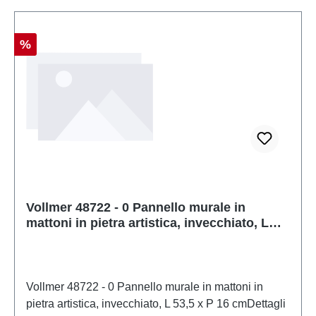
consentito utilizzare solo un trasformatore giocattolo
prodotto secondo VDE 0570-2-7/DIN EN 61558-2-
7. Caratteristiche: Produttore: VollmerCodice
Sconto
%
articolo: 48721numero di pezzi: 1 pezzoEAN:
4026602487212Tipologia di prodotto: Arte in
pietratraccia: 0scala: 1:45Raccomandazione sull'età:
Dai 14 anni in suRAEE n.: DE 86057721
Vollmer 48722 - 0 Pannello murale in
mattoni in pietra artistica, invecchiato, L
53,5 x P 16 cm
Vollmer 48722 - 0 Pannello murale in mattoni in
pietra artistica, invecchiato, L 53,5 x P 16 cmDettagli