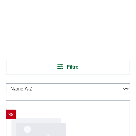
Filtro
Sconto
%