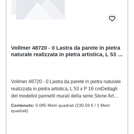
Vollmer 48720 - 0 Lastra da parete in pietra
naturale realizzata in pietra artistica, L 53 x
P 16 cm
Vollmer 48720 - 0 Lastra da parete in pietra naturale
realizzata in pietra artistica, L 53 x P 16 cmDettagli
del modelloI pannelli murali della serie Stone Art
sono realizzati in materiale composito di sedimenti
Contenuto:
0.085 Metri quadrati
(230,59 € / 1 Metri
resistente alle intemperie. Questo materiale crea una
quadrati)
superficie in pietra eccezionalmente realistica. Il
design bicolore fa risaltare visivamente le giunture. I
pannelli sono flessibili e possono essere facilmente