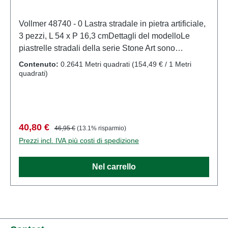
Vollmer 48740 - 0 Lastra stradale in pietra artificiale,
3 pezzi, L 54 x P 16,3 cmDettagli del modelloLe
piastrelle stradali della serie Stone Art sono
realizzate in materiale composito di sedimenti
Contenuto:
0.2641 Metri quadrati
(154,49 € / 1 Metri
resistente alle intemperie. Questo materiale crea una
quadrati)
superficie in pietra eccezionalmente realistica. Le
piastrelle sono flessibili e possono essere facilmente
tagliate con un taglierino. Riscaldando leggermente
il materiale con aria calda, diventa malleabile,
Prezzo di vendita:
Prezzo normale:
40,80 €
46,95 €
(13.1% risparmio)
consentendo di adattarlo a superfici irregolari. Il set
Prezzi incl. IVA più costi di spedizione
include un tombino e due tombini.Modello dettagliato
e in scala reale per collezionisti adulti. Maneggiare
Nel carrello
con cura. Non adatto a bambini di età inferiore a 14
anni. Contiene piccole parti che possono
rappresentare un rischio di soffocamento e alcuni
componenti presentano punte affilate funzionali.Per
alimentare questo prodotto, è consentito utilizzare