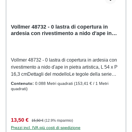
Vollmer 48732 - 0 lastra di copertura in
ardesia con rivestimento a nido d'ape in
pietra artistica, L 54 x P 16,3 cm
Vollmer 48732 - 0 lastra di copertura in ardesia con
rivestimento a nido d'ape in pietra artistica, L 54 x P
16,3 cmDettagli del modelloLe tegole della serie
Stone Art sono realizzate in materiale composito di
Contenuto:
0.088 Metri quadrati
(153,41 € / 1 Metri
sedimenti resistente alle intemperie. Questo
quadrati)
materiale crea una superficie in pietra
eccezionalmente realistica. Le tegole sono flessibili
e possono essere facilmente tagliate con un
taglierino. Dimensioni: L 54 x P 16,3 cm.Modello in
Prezzo di vendita:
Prezzo normale:
13,50 €
15,50 €
(12.9% risparmio)
scala dettagliato per collezionisti adulti. Maneggiare
Prezzi incl. IVA più costi di spedizione
con cura. Non adatto a bambini di età inferiore a 14