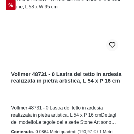
articolo: 48730numero di pezzi: 1 pezzoEAN:
Sconto
%
4026602487304Tipologia di prodotto: Arte in
pietratraccia: 0scala: 1:45Raccomandazione sull'età:
Dai 14 anni in suRAEE n.: DE 86057721
Vollmer 48731 - 0 Lastra del tetto in ardesia
realizzata in pietra artistica, L 54 x P 16 cm
Vollmer 48731 - 0 Lastra del tetto in ardesia
realizzata in pietra artistica, L 54 x P 16 cmDettagli
del modelloLe tegole della serie Stone Art sono
realizzate in materiale composito di sedimenti
Contenuto:
0.0864 Metri quadrati
(190,97 € / 1 Metri