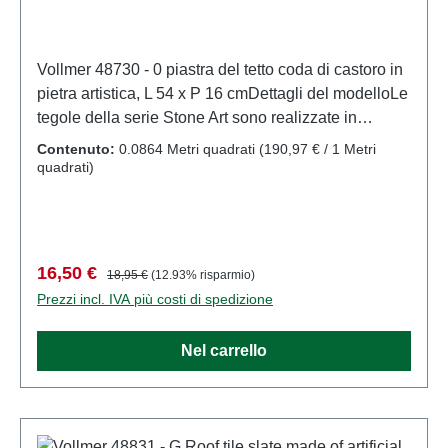
Vollmer 48730 - 0 piastra del tetto coda di castoro in
pietra artistica, L 54 x P 16 cmDettagli del modelloLe
tegole della serie Stone Art sono realizzate in
materiale composito di sedimenti resistente alle
Contenuto:
0.0864 Metri quadrati
(190,97 € / 1 Metri
intemperie. Questo materiale crea una superficie in
quadrati)
pietra eccezionalmente realistica. Le tegole sono
flessibili e possono essere facilmente tagliate con un
taglierino.Modello in scala dettagliato per
collezionisti adulti. Maneggiare con cura. Non adatto
Prezzo di vendita:
Prezzo normale:
16,50 €
18,95 €
(12.93% risparmio)
a bambini di età inferiore a 14 anni. Contiene piccole
Prezzi incl. IVA più costi di spedizione
parti che possono rappresentare un rischio di
soffocamento e alcuni componenti presentano punte
Nel carrello
affilate funzionali.Per alimentare questo prodotto, è
consentito utilizzare solo un trasformatore giocattolo
prodotto secondo VDE 0570-2-7/DIN EN 61558-2-
7. Caratteristiche: Produttore: VollmerCodice