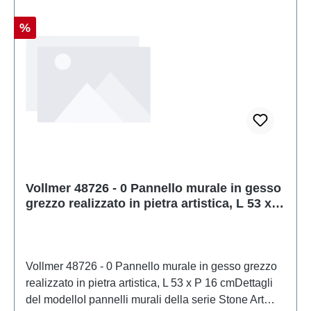
trasformatore giocattolo prodotto secondo VDE
0570-2-7/DIN EN 61558-2-7. Caratteristiche:
Sconto
%
Produttore: VollmerCodice articolo: 48724numero di
pezzi: 1 pezzoEAN: 4026602487243Tipologia di
prodotto: Arte in pietratraccia: 0scala:
1:45Raccomandazione sull'età: Dai 14 anni in
suRAEE n.: DE 86057721
Vollmer 48726 - 0 Pannello murale in gesso
grezzo realizzato in pietra artistica, L 53 x P
16 cm
Vollmer 48726 - 0 Pannello murale in gesso grezzo
realizzato in pietra artistica, L 53 x P 16 cmDettagli
del modelloI pannelli murali della serie Stone Art