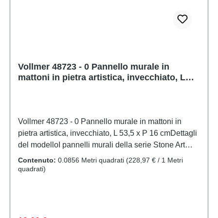
prodotto: Arte in pietratraccia: 0scala:
1:45Raccomandazione sull'età: Dai 14 anni in
suRAEE n.: DE 86057721
Vollmer 48723 - 0 Pannello murale in
mattoni in pietra artistica, invecchiato, L
53,5 x P 16 cm
Vollmer 48723 - 0 Pannello murale in mattoni in
pietra artistica, invecchiato, L 53,5 x P 16 cmDettagli
del modelloI pannelli murali della serie Stone Art
sono realizzati in materiale composito sedimentario
Contenuto:
0.0856 Metri quadrati
(228,97 € / 1 Metri
resistente alle intemperie. Questo materiale crea una
quadrati)
superficie in pietra eccezionalmente realistica. Il
design bicolore fa risaltare visivamente le giunture. I
pannelli sono flessibili e possono essere facilmente
tagliati con un taglierino. Alcuni mattoni rotti e