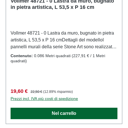
Vollmer 48721 - 0 Lastra da muro, bugnato
in pietra artistica, L 53,5 x P 16 cm
Vollmer 48721 - 0 Lastra da muro, bugnato in pietra
artistica, L 53,5 x P 16 cmDettagli del modelloI
pannelli murali della serie Stone Art sono realizzati
in materiale composito di sedimenti resistente alle
Contenuto:
0.086 Metri quadrati
(227,91 € / 1 Metri
intemperie. Questo materiale crea una superficie in
quadrati)
pietra eccezionalmente realistica. Il design bicolore
fa risaltare visivamente le giunture. I pannelli sono
flessibili e possono essere facilmente tagliati con un
taglierino.Modello dettagliato e in scala reale per
Prezzo di vendita:
Prezzo normale:
19,60 €
22,50 €
(12.89% risparmio)
collezionisti adulti. Maneggiare con cura. Non adatto
Prezzi incl. IVA più costi di spedizione
a bambini di età inferiore a 14 anni. Contiene piccole
parti che possono rappresentare un rischio di
Nel carrello
soffocamento e alcuni componenti presentano punte
affilate funzionali.Per alimentare questo prodotto, è