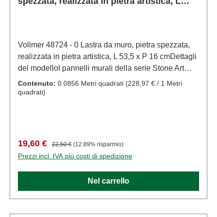
spezzata, realizzata in pietra artistica, L
53,5 x P 16 cm
Vollmer 48724 - 0 Lastra da muro, pietra spezzata,
realizzata in pietra artistica, L 53,5 x P 16 cmDettagli
del modelloI pannelli murali della serie Stone Art
sono realizzati in materiale composito di sedimenti
Contenuto:
0.0856 Metri quadrati
(228,97 € / 1 Metri
resistente alle intemperie. Questo materiale crea una
quadrati)
superficie in pietra eccezionalmente realistica. Il
design bicolore fa risaltare visivamente le giunture. I
pannelli sono flessibili e possono essere facilmente
tagliati con un taglierino.Modello dettagliato e in
Prezzo di vendita:
Prezzo normale:
19,60 €
22,50 €
(12.89% risparmio)
scala reale per collezionisti adulti. Maneggiare con
Prezzi incl. IVA più costi di spedizione
cura. Non adatto a bambini di età inferiore a 14 anni.
Contiene piccole parti che possono rappresentare
Nel carrello
un rischio di soffocamento e alcuni componenti
presentano punte affilate funzionali.Per alimentare
questo prodotto, è consentito utilizzare solo un