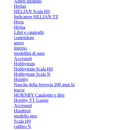
Alberi modello
Heljan
HELJAN Scala H0
Indicatore HELJAN TT
Heris
Herpa
Libri e cataloghi
contenitore
aereo
Interno
modellini di auto
Accessori
Hobbytrain
Hobbytrain Scala H0
Hobbytrain Scala N
Hornby
Nascita della ferrovia 200 anni fa
tracce
HORNBY Cataloghi e libri
Hornby TT Gauge
Accessori
Humbrol
modello igra
Scala H0
calibro N