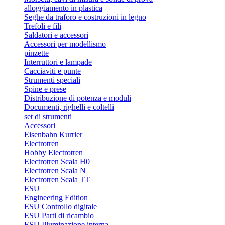
alloggiamento in plastica
Seghe da traforo e costruzioni in legno
Trefoli e fili
Saldatori e accessori
Accessori per modellismo
pinzette
Interruttori e lampade
Cacciaviti e punte
Strumenti speciali
Spine e prese
Distribuzione di potenza e moduli
Documenti, righelli e coltelli
set di strumenti
Accessori
Eisenbahn Kurrier
Electrotren
Hobby Electrotren
Electrotren Scala H0
Electrotren Scala N
Electrotren Scala TT
ESU
Engineering Edition
ESU Controllo digitale
ESU Parti di ricambio
ESU Illuminazione interna