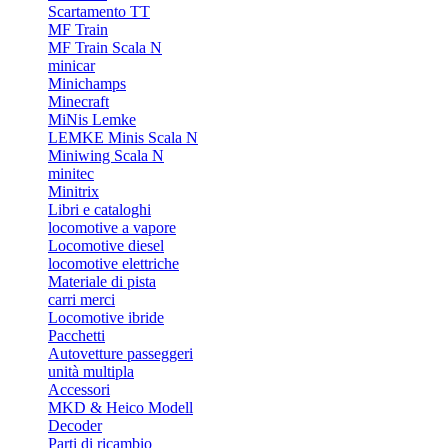
Scartamento TT
MF Train
MF Train Scala N
minicar
Minichamps
Minecraft
MiNis Lemke
LEMKE Minis Scala N
Miniwing Scala N
minitec
Minitrix
Libri e cataloghi
locomotive a vapore
Locomotive diesel
locomotive elettriche
Materiale di pista
carri merci
Locomotive ibride
Pacchetti
Autovetture passeggeri
unità multipla
Accessori
MKD & Heico Modell
Decoder
Parti di ricambio