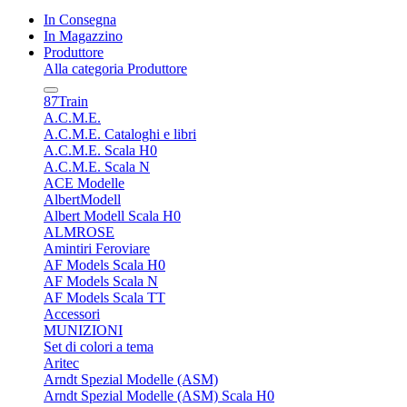
In Consegna
In Magazzino
Produttore
Alla categoria Produttore
87Train
A.C.M.E.
A.C.M.E. Cataloghi e libri
A.C.M.E. Scala H0
A.C.M.E. Scala N
ACE Modelle
AlbertModell
Albert Modell Scala H0
ALMROSE
Amintiri Feroviare
AF Models Scala H0
AF Models Scala N
AF Models Scala TT
Accessori
MUNIZIONI
Set di colori a tema
Aritec
Arndt Spezial Modelle (ASM)
Arndt Spezial Modelle (ASM) Scala H0