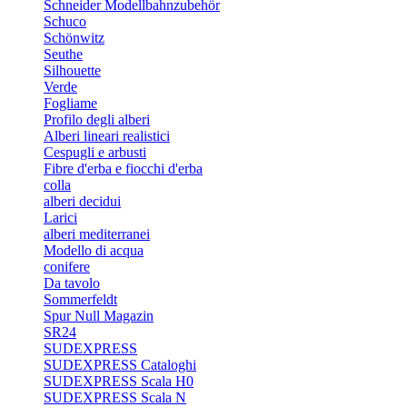
Schneider Modellbahnzubehör
Schuco
Schönwitz
Seuthe
Silhouette
Verde
Fogliame
Profilo degli alberi
Alberi lineari realistici
Cespugli e arbusti
Fibre d'erba e fiocchi d'erba
colla
alberi decidui
Larici
alberi mediterranei
Modello di acqua
conifere
Da tavolo
Sommerfeldt
Spur Null Magazin
SR24
SUDEXPRESS
SUDEXPRESS Cataloghi
SUDEXPRESS Scala H0
SUDEXPRESS Scala N