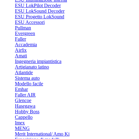
ESU LokPilot Decoder
ESU LokSound Decoder
ESU Progetto LokSound
ESU Accessori
Pullman
Evergreen
Faller
Accademia
Airfix
Amati
Ingegneria impiantistica
Artigianato latino
Atlantide
Sistema auto
Modello facile
Emhar
Faller AIR
Glencoe
Hasegawa
Hobby Boss
Cappello
Imex
MENG
Merit International/ Amo Ki