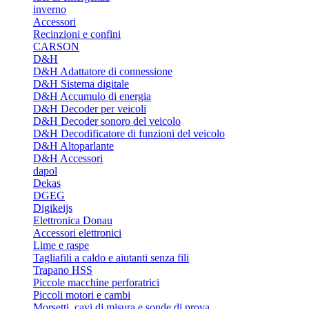
inverno
Accessori
Recinzioni e confini
CARSON
D&H
D&H Adattatore di connessione
D&H Sistema digitale
D&H Accumulo di energia
D&H Decoder per veicoli
D&H Decoder sonoro del veicolo
D&H Decodificatore di funzioni del veicolo
D&H Altoparlante
D&H Accessori
dapol
Dekas
DGEG
Digikeijs
Elettronica Donau
Accessori elettronici
Lime e raspe
Tagliafili a caldo e aiutanti senza fili
Trapano HSS
Piccole macchine perforatrici
Piccoli motori e cambi
Morsetti, cavi di misura e sonde di prova