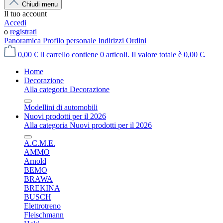
Chiudi menu
Il tuo account
Accedi
o
registrati
Panoramica
Profilo personale
Indirizzi
Ordini
0,00 €
Il carrello contiene 0 articoli. Il valore totale è 0,00 €.
Home
Decorazione
Alla categoria Decorazione
Modellini di automobili
Nuovi prodotti per il 2026
Alla categoria Nuovi prodotti per il 2026
A.C.M.E.
AMMO
Arnold
BEMO
BRAWA
BREKINA
BUSCH
Elettrotreno
Fleischmann