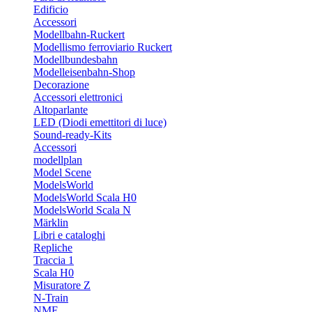
Edificio
Accessori
Modellbahn-Ruckert
Modellismo ferroviario Ruckert
Modellbundesbahn
Modelleisenbahn-Shop
Decorazione
Accessori elettronici
Altoparlante
LED (Diodi emettitori di luce)
Sound-ready-Kits
Accessori
modellplan
Model Scene
ModelsWorld
ModelsWorld Scala H0
ModelsWorld Scala N
Märklin
Libri e cataloghi
Repliche
Traccia 1
Scala H0
Misuratore Z
N-Train
NME