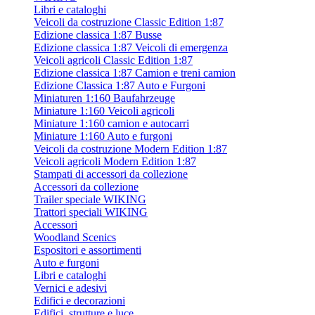
Libri e cataloghi
Veicoli da costruzione Classic Edition 1:87
Edizione classica 1:87 Busse
Edizione classica 1:87 Veicoli di emergenza
Veicoli agricoli Classic Edition 1:87
Edizione classica 1:87 Camion e treni camion
Edizione Classica 1:87 Auto e Furgoni
Miniaturen 1:160 Baufahrzeuge
Miniature 1:160 Veicoli agricoli
Miniature 1:160 camion e autocarri
Miniature 1:160 Auto e furgoni
Veicoli da costruzione Modern Edition 1:87
Veicoli agricoli Modern Edition 1:87
Stampati di accessori da collezione
Accessori da collezione
Trailer speciale WIKING
Trattori speciali WIKING
Accessori
Woodland Scenics
Espositori e assortimenti
Auto e furgoni
Libri e cataloghi
Vernici e adesivi
Edifici e decorazioni
Edifici, strutture e luce