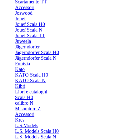
Scartamento TT
Accessori
Joswood
Jouef
Jouef Scala H0
Jouef Scala N
Jouef Scala TT
Juweela
Jägerndorfer
Jägerndorfer Scala H0
Jägerndorfer Scala N
Funivia
Kato
KATO Scala H0
KATO Scala N
Kibri
Libri e cataloghi
Scala H0
calibro N
Misuratore Z
Accessori
Kres
L.S.Models
L.S. Models Scala H0
L.S. Models Scala N