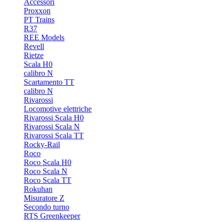
Accessori
Proxxon
PT Trains
R37
REE Models
Revell
Rietze
Scala H0
calibro N
Scartamento TT
calibro N
Rivarossi
Locomotive elettriche
Rivarossi Scala H0
Rivarossi Scala N
Rivarossi Scala TT
Rocky-Rail
Roco
Roco Scala H0
Roco Scala N
Roco Scala TT
Rokuhan
Misuratore Z
Secondo turno
RTS Greenkeeper