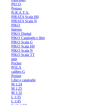
PECO
Pegaso
Pi.R.A.T.A.
PIRATA Scala H0
PIRATA Scala N
PIKO
Interno
PIKO Digital
PIKO Cataloghi e libri
PIKO Scala G
PIKO Scala H0
PIKO Scala N
PIKO Scala TT
pmt
Pocher
POLA
calibro G
Preiser
Libri e cataloghi
M 1:24
M 1:25
M 1:32
L 1:35
L 1:45