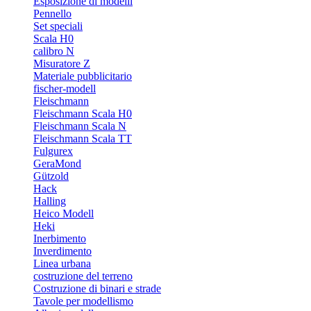
Esposizione di modelli
Pennello
Set speciali
Scala H0
calibro N
Misuratore Z
Materiale pubblicitario
fischer-modell
Fleischmann
Fleischmann Scala H0
Fleischmann Scala N
Fleischmann Scala TT
Fulgurex
GeraMond
Gützold
Hack
Halling
Heico Modell
Heki
Inerbimento
Inverdimento
Linea urbana
costruzione del terreno
Costruzione di binari e strade
Tavole per modellismo