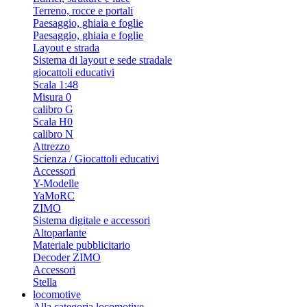
Terreno, rocce e portali
Paesaggio, ghiaia e foglie
Paesaggio, ghiaia e foglie
Layout e strada
Sistema di layout e sede stradale
giocattoli educativi
Scala 1:48
Misura 0
calibro G
Scala H0
calibro N
Attrezzo
Scienza / Giocattoli educativi
Accessori
Y-Modelle
YaMoRC
ZIMO
Sistema digitale e accessori
Altoparlante
Materiale pubblicitario
Decoder ZIMO
Accessori
Stella
locomotive
Alla categoria locomotive