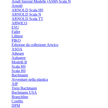
Arndt Spezial Modelle (ASM) Scala N
Arnold
ARNOLD Scala H0
ARNOLD Scala N
ARNOLD Scala TT
ARWICO
ESU
Faller
Lilliput
PIKO
Edizione da collezione Arwico
ASOA
Athearn
Auhagen
Modelli B
Scala H0
Scala H0
Bachmann
Avventure nella plastica
AIP
Treni Bachmann
Bachmann USA
Branchline
Conflix
DPM