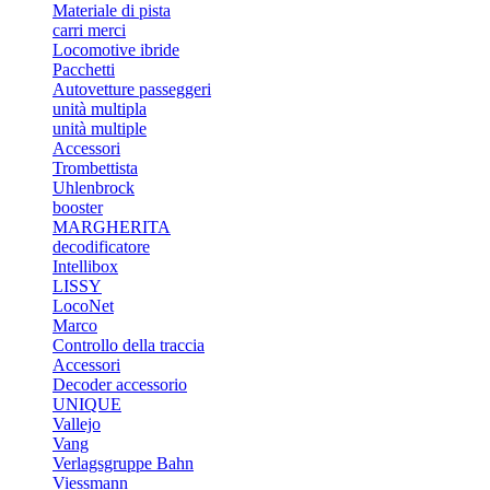
Materiale di pista
carri merci
Locomotive ibride
Pacchetti
Autovetture passeggeri
unità multipla
unità multiple
Accessori
Trombettista
Uhlenbrock
booster
MARGHERITA
decodificatore
Intellibox
LISSY
LocoNet
Marco
Controllo della traccia
Accessori
Decoder accessorio
UNIQUE
Vallejo
Vang
Verlagsgruppe Bahn
Viessmann