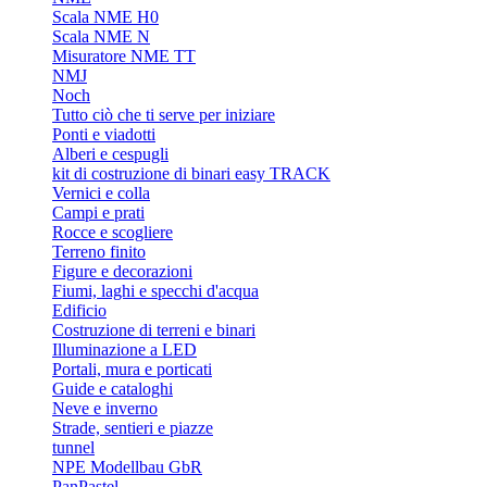
Scala NME H0
Scala NME N
Misuratore NME TT
NMJ
Noch
Tutto ciò che ti serve per iniziare
Ponti e viadotti
Alberi e cespugli
kit di costruzione di binari easy TRACK
Vernici e colla
Campi e prati
Rocce e scogliere
Terreno finito
Figure e decorazioni
Fiumi, laghi e specchi d'acqua
Edificio
Costruzione di terreni e binari
Illuminazione a LED
Portali, mura e porticati
Guide e cataloghi
Neve e inverno
Strade, sentieri e piazze
tunnel
NPE Modellbau GbR
PanPastel