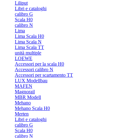
Liliput
Libri e cataloghi
calibro G
Scala H0
calibro N
Lima
Lima Scala H0
Lima Scala N
Lima Scala TT
unità multiple
LOEWE
Accessori per la scala H0
Accessori calibro N
Accessori per scartamento TT
LUX Modellbau
MAFEN
Magnorail
MBR Modell
Mehano
Mehano Scala H0
Merten
Libri e cataloghi
calibro G
Scala H0
calibro N