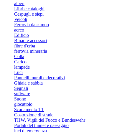
alberi
Libri e cataloghi
Cespugli e siepi
Veicoli
Ferrovia da campo
aereo
Edificio
Binari e accessori
fibre d'erba
ferrovia mineraria
Colla
Carico
lampade
Luci
Pannelli murali e decorativi
Ghiaia e sabbia
Segnali
software
Suono
giocattolo
Scartamento TT
Costruzione di strade
THW, Vigili del Fuoco e Bundeswehr
Portali del tunnel e paesaggio
luci di emergenza