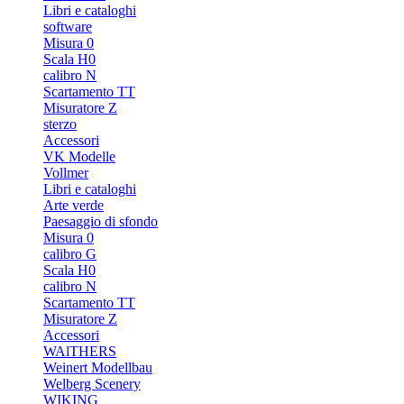
Libri e cataloghi
software
Misura 0
Scala H0
calibro N
Scartamento TT
Misuratore Z
sterzo
Accessori
VK Modelle
Vollmer
Libri e cataloghi
Arte verde
Paesaggio di sfondo
Misura 0
calibro G
Scala H0
calibro N
Scartamento TT
Misuratore Z
Accessori
WAlTHERS
Weinert Modellbau
Welberg Scenery
WIKING