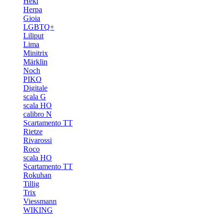
Heki
Herpa
Gioia
LGBTQ+
Liliput
Lima
Minitrix
Märklin
Noch
PIKO
Digitale
scala G
scala HO
calibro N
Scartamento TT
Rietze
Rivarossi
Roco
scala HO
Scartamento TT
Rokuhan
Tillig
Trix
Viessmann
WIKING