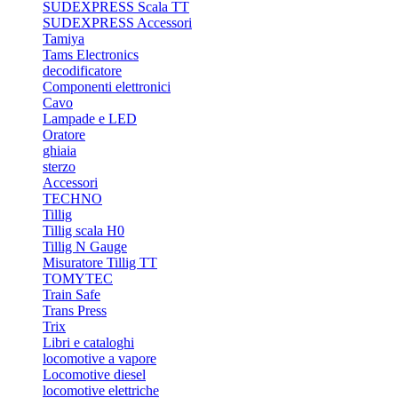
SUDEXPRESS Scala TT
SUDEXPRESS Accessori
Tamiya
Tams Electronics
decodificatore
Componenti elettronici
Cavo
Lampade e LED
Oratore
ghiaia
sterzo
Accessori
TECHNO
Tillig
Tillig scala H0
Tillig N Gauge
Misuratore Tillig TT
TOMYTEC
Train Safe
Trans Press
Trix
Libri e cataloghi
locomotive a vapore
Locomotive diesel
locomotive elettriche