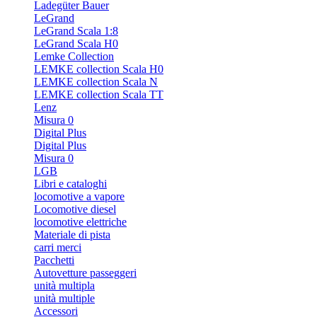
Ladegüter Bauer
LeGrand
LeGrand Scala 1:8
LeGrand Scala H0
Lemke Collection
LEMKE collection Scala H0
LEMKE collection Scala N
LEMKE collection Scala TT
Lenz
Misura 0
Digital Plus
Digital Plus
Misura 0
LGB
Libri e cataloghi
locomotive a vapore
Locomotive diesel
locomotive elettriche
Materiale di pista
carri merci
Pacchetti
Autovetture passeggeri
unità multipla
unità multiple
Accessori