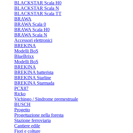
BLACKSTAR Scala H0
BLACKSTAR Scala N
BLACKSTAR Scala TT
BRAWA
BRAWA Scala 0
BRAWA Scala H0
BRAWA Scala N
Accessori elettronici
BREKINA
Modelli BoS
BlueBrixx
Modelli BoS
BREKINA
BREKINA batterista
BREKINA Starline
BREKINA Starmada
PCX87
Ricko
Vichingo / Sindrome premestruale
BUSCH
Progetto
Progettazione nella foresta
Stazione ferroviaria
Cantiere edile
Fiori e colture