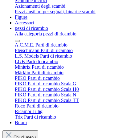
Scambi e incroci
Azionamenti degli scambi
Pezzi ausiliari per segnali, binari e scambi
Figure
Accessori
pezzi di ricambio
Alla categoria pezzi di ricambio
A.C.M.E. Parti di ricambio
Fleischmann Parti di ricambio
L.S. Models Parti di ricambio
LGB Parti di ricambio
Minitrix Parti di ricambio
Märklin Parti di ricambio
PIKO Parti di ricambio
PIKO Parti di ricambio Scala G
PIKO Parti di ricambio Scala H0
PIKO Parti di ricambio Scala N
PIKO Parti di ricambio Scala TT
Roco Parti di ricambio
Ricambi Tillig
Trix Parti di ricambio
Buoni
Chiudi menu