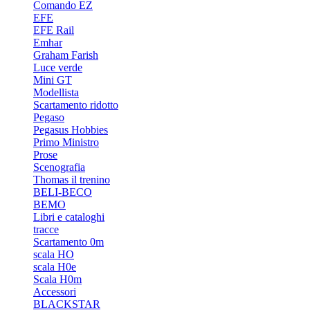
Comando EZ
EFE
EFE Rail
Emhar
Graham Farish
Luce verde
Mini GT
Modellista
Scartamento ridotto
Pegaso
Pegasus Hobbies
Primo Ministro
Prose
Scenografia
Thomas il trenino
BELI-BECO
BEMO
Libri e cataloghi
tracce
Scartamento 0m
scala HO
scala H0e
Scala H0m
Accessori
BLACKSTAR