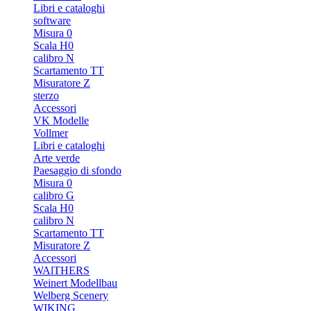
Libri e cataloghi
software
Misura 0
Scala H0
calibro N
Scartamento TT
Misuratore Z
sterzo
Accessori
VK Modelle
Vollmer
Libri e cataloghi
Arte verde
Paesaggio di sfondo
Misura 0
calibro G
Scala H0
calibro N
Scartamento TT
Misuratore Z
Accessori
WAlTHERS
Weinert Modellbau
Welberg Scenery
WIKING