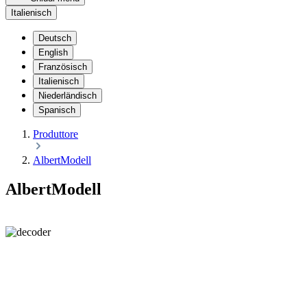
Italienisch
Deutsch
English
Französisch
Italienisch
Niederländisch
Spanisch
Produttore
AlbertModell
AlbertModell