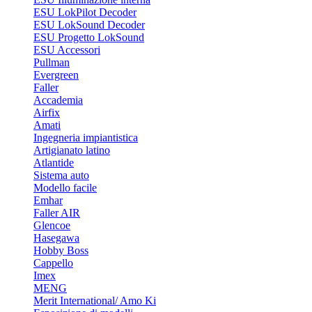
ESU LokPilot Decoder
ESU LokSound Decoder
ESU Progetto LokSound
ESU Accessori
Pullman
Evergreen
Faller
Accademia
Airfix
Amati
Ingegneria impiantistica
Artigianato latino
Atlantide
Sistema auto
Modello facile
Emhar
Faller AIR
Glencoe
Hasegawa
Hobby Boss
Cappello
Imex
MENG
Merit International/ Amo Ki