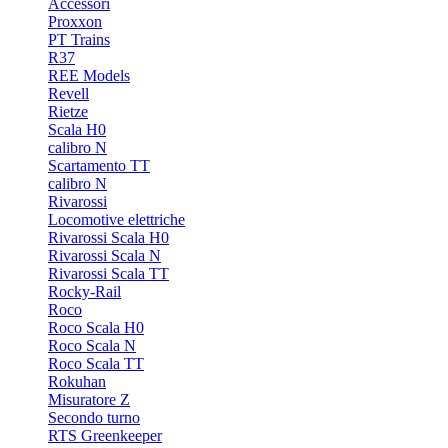
Accessori
Proxxon
PT Trains
R37
REE Models
Revell
Rietze
Scala H0
calibro N
Scartamento TT
calibro N
Rivarossi
Locomotive elettriche
Rivarossi Scala H0
Rivarossi Scala N
Rivarossi Scala TT
Rocky-Rail
Roco
Roco Scala H0
Roco Scala N
Roco Scala TT
Rokuhan
Misuratore Z
Secondo turno
RTS Greenkeeper