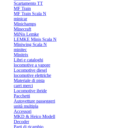
Scartamento TT
MF Train
MF Train Scala N
minicar
Minichamps
Minecraft
MiNis Lemke
LEMKE Minis Scala N
Miniwing Scala N
minitec
Minitrix
Libri e cataloghi
locomotive a vapore
Locomotive diesel
locomotive elettriche
Materiale di pista
carri merci
Locomotive ibride
Pacchetti
Autovetture passeggeri
unità multipla
Accessori
MKD & Heico Modell
Decoder
Parti di ricambio