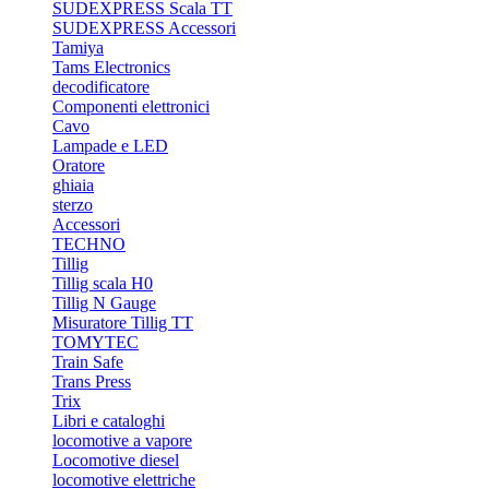
SUDEXPRESS Scala TT
SUDEXPRESS Accessori
Tamiya
Tams Electronics
decodificatore
Componenti elettronici
Cavo
Lampade e LED
Oratore
ghiaia
sterzo
Accessori
TECHNO
Tillig
Tillig scala H0
Tillig N Gauge
Misuratore Tillig TT
TOMYTEC
Train Safe
Trans Press
Trix
Libri e cataloghi
locomotive a vapore
Locomotive diesel
locomotive elettriche