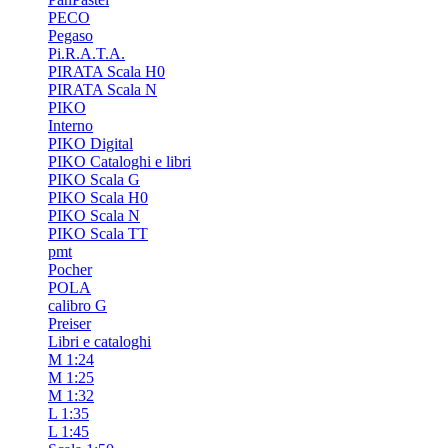
PECO
Pegaso
Pi.R.A.T.A.
PIRATA Scala H0
PIRATA Scala N
PIKO
Interno
PIKO Digital
PIKO Cataloghi e libri
PIKO Scala G
PIKO Scala H0
PIKO Scala N
PIKO Scala TT
pmt
Pocher
POLA
calibro G
Preiser
Libri e cataloghi
M 1:24
M 1:25
M 1:32
L 1:35
L 1:45