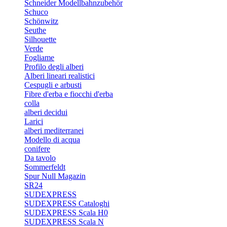
Schneider Modellbahnzubehör
Schuco
Schönwitz
Seuthe
Silhouette
Verde
Fogliame
Profilo degli alberi
Alberi lineari realistici
Cespugli e arbusti
Fibre d'erba e fiocchi d'erba
colla
alberi decidui
Larici
alberi mediterranei
Modello di acqua
conifere
Da tavolo
Sommerfeldt
Spur Null Magazin
SR24
SUDEXPRESS
SUDEXPRESS Cataloghi
SUDEXPRESS Scala H0
SUDEXPRESS Scala N