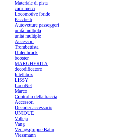
Materiale di pista
carri merci
Locomotive ibride
Pacchetti
Autovetture passeggeri
unità multipla
unità multiple
Accessori
Trombettista
Uhlenbrock
booster
MARGHERITA
decodificatore
Intellibox
LISSY
LocoNet
Marco
Controllo della traccia
Accessori
Decoder accessorio
UNIQUE
Vallejo
Vang
Verlagsgruppe Bahn
Viessmann