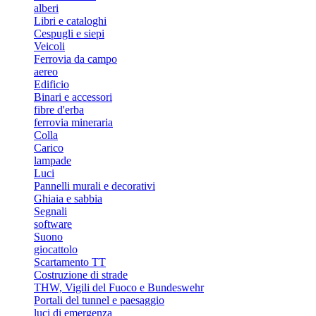
alberi
Libri e cataloghi
Cespugli e siepi
Veicoli
Ferrovia da campo
aereo
Edificio
Binari e accessori
fibre d'erba
ferrovia mineraria
Colla
Carico
lampade
Luci
Pannelli murali e decorativi
Ghiaia e sabbia
Segnali
software
Suono
giocattolo
Scartamento TT
Costruzione di strade
THW, Vigili del Fuoco e Bundeswehr
Portali del tunnel e paesaggio
luci di emergenza