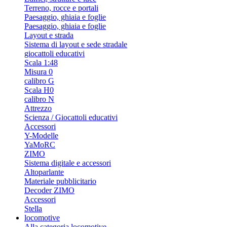
Terreno, rocce e portali
Paesaggio, ghiaia e foglie
Paesaggio, ghiaia e foglie
Layout e strada
Sistema di layout e sede stradale
giocattoli educativi
Scala 1:48
Misura 0
calibro G
Scala H0
calibro N
Attrezzo
Scienza / Giocattoli educativi
Accessori
Y-Modelle
YaMoRC
ZIMO
Sistema digitale e accessori
Altoparlante
Materiale pubblicitario
Decoder ZIMO
Accessori
Stella
locomotive
Alla categoria locomotive