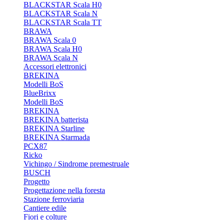
BLACKSTAR Scala H0
BLACKSTAR Scala N
BLACKSTAR Scala TT
BRAWA
BRAWA Scala 0
BRAWA Scala H0
BRAWA Scala N
Accessori elettronici
BREKINA
Modelli BoS
BlueBrixx
Modelli BoS
BREKINA
BREKINA batterista
BREKINA Starline
BREKINA Starmada
PCX87
Ricko
Vichingo / Sindrome premestruale
BUSCH
Progetto
Progettazione nella foresta
Stazione ferroviaria
Cantiere edile
Fiori e colture