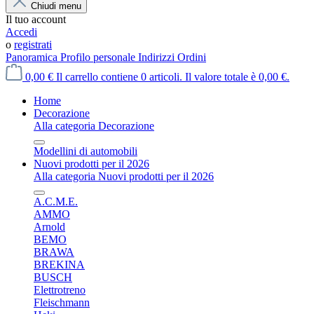
Chiudi menu
Il tuo account
Accedi
o
registrati
Panoramica
Profilo personale
Indirizzi
Ordini
0,00 €
Il carrello contiene 0 articoli. Il valore totale è 0,00 €.
Home
Decorazione
Alla categoria Decorazione
Modellini di automobili
Nuovi prodotti per il 2026
Alla categoria Nuovi prodotti per il 2026
A.C.M.E.
AMMO
Arnold
BEMO
BRAWA
BREKINA
BUSCH
Elettrotreno
Fleischmann