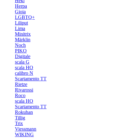
Heki
Herpa
Gioia
LGBTQ+
Liliput
Lima
Minitrix
Märklin
Noch
PIKO
Digitale
scala G
scala HO
calibro N
Scartamento TT
Rietze
Rivarossi
Roco
scala HO
Scartamento TT
Rokuhan
Tillig
Trix
Viessmann
WIKING