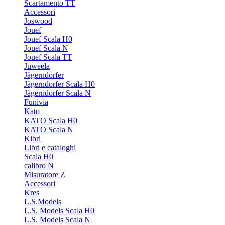
Scartamento TT
Accessori
Joswood
Jouef
Jouef Scala H0
Jouef Scala N
Jouef Scala TT
Juweela
Jägerndorfer
Jägerndorfer Scala H0
Jägerndorfer Scala N
Funivia
Kato
KATO Scala H0
KATO Scala N
Kibri
Libri e cataloghi
Scala H0
calibro N
Misuratore Z
Accessori
Kres
L.S.Models
L.S. Models Scala H0
L.S. Models Scala N