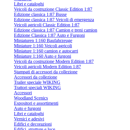
Libri e cataloghi
Veicoli da costruzione Classic Edition 1:87
Edizione classica 1:87 Busse
Edizione classica 1:87 Veicoli di emergenza
Veicoli agricoli Classic Edition 1:87
Edizione classica 1:87 Camion e treni camion
Edizione Classica 1:87 Auto e Furgoni
Miniaturen 1:160 Baufahrzeuge
Miniature 1:160 Veicoli agricoli
Miniature 1:160 camion e autocarri
Miniature 1:160 Auto e furgoni
Veicoli da costruzione Modern Edition 1:87
Veicoli agricoli Modern Edition 1:87
Stampati di accessori da collezione
Accessori da collezione
Trailer speciale WIKING
Trattori speciali WIKING
Accessori
Woodland Scenics
Espositori e assortimenti
Auto e furgoni
Libri e cataloghi
Vernici e adesivi
Edifici e decorazioni
Edifici, strutture e luce