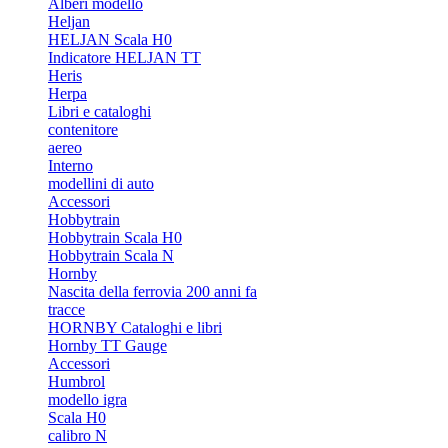
Alberi modello
Heljan
HELJAN Scala H0
Indicatore HELJAN TT
Heris
Herpa
Libri e cataloghi
contenitore
aereo
Interno
modellini di auto
Accessori
Hobbytrain
Hobbytrain Scala H0
Hobbytrain Scala N
Hornby
Nascita della ferrovia 200 anni fa
tracce
HORNBY Cataloghi e libri
Hornby TT Gauge
Accessori
Humbrol
modello igra
Scala H0
calibro N