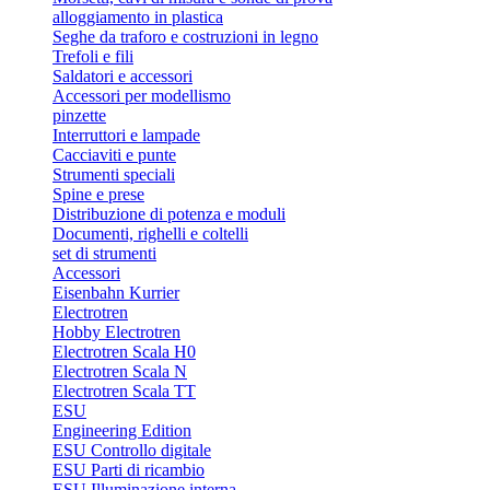
alloggiamento in plastica
Seghe da traforo e costruzioni in legno
Trefoli e fili
Saldatori e accessori
Accessori per modellismo
pinzette
Interruttori e lampade
Cacciaviti e punte
Strumenti speciali
Spine e prese
Distribuzione di potenza e moduli
Documenti, righelli e coltelli
set di strumenti
Accessori
Eisenbahn Kurrier
Electrotren
Hobby Electrotren
Electrotren Scala H0
Electrotren Scala N
Electrotren Scala TT
ESU
Engineering Edition
ESU Controllo digitale
ESU Parti di ricambio
ESU Illuminazione interna