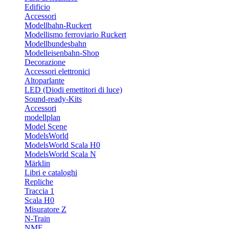
Edificio
Accessori
Modellbahn-Ruckert
Modellismo ferroviario Ruckert
Modellbundesbahn
Modelleisenbahn-Shop
Decorazione
Accessori elettronici
Altoparlante
LED (Diodi emettitori di luce)
Sound-ready-Kits
Accessori
modellplan
Model Scene
ModelsWorld
ModelsWorld Scala H0
ModelsWorld Scala N
Märklin
Libri e cataloghi
Repliche
Traccia 1
Scala H0
Misuratore Z
N-Train
NME