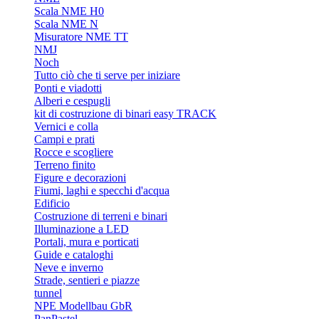
Scala NME H0
Scala NME N
Misuratore NME TT
NMJ
Noch
Tutto ciò che ti serve per iniziare
Ponti e viadotti
Alberi e cespugli
kit di costruzione di binari easy TRACK
Vernici e colla
Campi e prati
Rocce e scogliere
Terreno finito
Figure e decorazioni
Fiumi, laghi e specchi d'acqua
Edificio
Costruzione di terreni e binari
Illuminazione a LED
Portali, mura e porticati
Guide e cataloghi
Neve e inverno
Strade, sentieri e piazze
tunnel
NPE Modellbau GbR
PanPastel