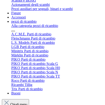
Scambi e incroci
Azionamenti degli scambi
Pezzi ausiliari per segnali, binari e scambi
Figure
Accessori
pezzi di ricambio
Alla categoria pezzi di ricambio
A.C.M.E. Parti di ricambio
Fleischmann Parti di ricambio
L.S. Models Parti di ricambio
LGB Parti di ricambio
Minitrix Parti di ricambio
Märklin Parti di ricambio
PIKO Parti di ricambio
PIKO Parti di ricambio Scala G
PIKO Parti di ricambio Scala H0
PIKO Parti di ricambio Scala N
PIKO Parti di ricambio Scala TT
Roco Parti di ricambio
Ricambi Tillig
Trix Parti di ricambio
Buoni
Chiudi menu