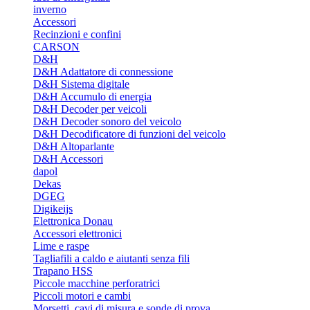
inverno
Accessori
Recinzioni e confini
CARSON
D&H
D&H Adattatore di connessione
D&H Sistema digitale
D&H Accumulo di energia
D&H Decoder per veicoli
D&H Decoder sonoro del veicolo
D&H Decodificatore di funzioni del veicolo
D&H Altoparlante
D&H Accessori
dapol
Dekas
DGEG
Digikeijs
Elettronica Donau
Accessori elettronici
Lime e raspe
Tagliafili a caldo e aiutanti senza fili
Trapano HSS
Piccole macchine perforatrici
Piccoli motori e cambi
Morsetti, cavi di misura e sonde di prova