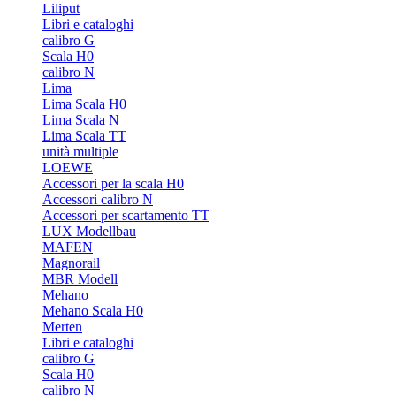
Liliput
Libri e cataloghi
calibro G
Scala H0
calibro N
Lima
Lima Scala H0
Lima Scala N
Lima Scala TT
unità multiple
LOEWE
Accessori per la scala H0
Accessori calibro N
Accessori per scartamento TT
LUX Modellbau
MAFEN
Magnorail
MBR Modell
Mehano
Mehano Scala H0
Merten
Libri e cataloghi
calibro G
Scala H0
calibro N