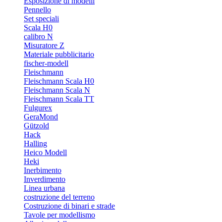
Esposizione di modelli
Pennello
Set speciali
Scala H0
calibro N
Misuratore Z
Materiale pubblicitario
fischer-modell
Fleischmann
Fleischmann Scala H0
Fleischmann Scala N
Fleischmann Scala TT
Fulgurex
GeraMond
Gützold
Hack
Halling
Heico Modell
Heki
Inerbimento
Inverdimento
Linea urbana
costruzione del terreno
Costruzione di binari e strade
Tavole per modellismo