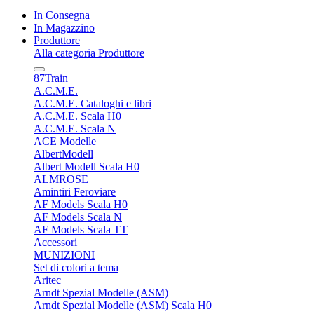
In Consegna
In Magazzino
Produttore
Alla categoria Produttore
87Train
A.C.M.E.
A.C.M.E. Cataloghi e libri
A.C.M.E. Scala H0
A.C.M.E. Scala N
ACE Modelle
AlbertModell
Albert Modell Scala H0
ALMROSE
Amintiri Feroviare
AF Models Scala H0
AF Models Scala N
AF Models Scala TT
Accessori
MUNIZIONI
Set di colori a tema
Aritec
Arndt Spezial Modelle (ASM)
Arndt Spezial Modelle (ASM) Scala H0