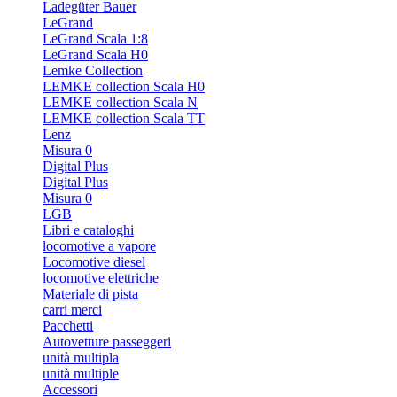
Ladegüter Bauer
LeGrand
LeGrand Scala 1:8
LeGrand Scala H0
Lemke Collection
LEMKE collection Scala H0
LEMKE collection Scala N
LEMKE collection Scala TT
Lenz
Misura 0
Digital Plus
Digital Plus
Misura 0
LGB
Libri e cataloghi
locomotive a vapore
Locomotive diesel
locomotive elettriche
Materiale di pista
carri merci
Pacchetti
Autovetture passeggeri
unità multipla
unità multiple
Accessori