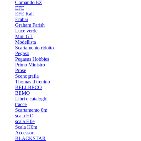
Comando EZ
EFE
EFE Rail
Emhar
Graham Farish
Luce verde
Mini GT
Modellista
Scartamento ridotto
Pegaso
Pegasus Hobbies
Primo Ministro
Prose
Scenografia
Thomas il trenino
BELI-BECO
BEMO
Libri e cataloghi
tracce
Scartamento 0m
scala HO
scala H0e
Scala H0m
Accessori
BLACKSTAR