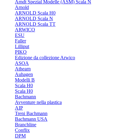
Arndt Spezial Modelle (ASM) Scala N
Arnold
ARNOLD Scala H0
ARNOLD Scala N
ARNOLD Scala TT
ARWICO
ESU
Faller
Lilliput
PIKO
Edizione da collezione Arwico
ASOA
Athearn
Auhagen
Modelli B
Scala H0
Scala H0
Bachmann
Avventure nella plastica
AIP
Treni Bachmann
Bachmann USA
Branchline
Conflix
DPM