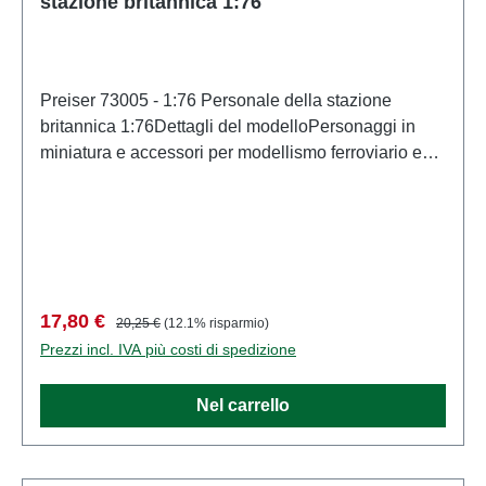
stazione britannica 1:76
Preiser 73005 - 1:76 Personale della stazione
britannica 1:76Dettagli del modelloPersonaggi in
miniatura e accessori per modellismo ferroviario e
modellismo di PreiserModello in scala dettagliato
per collezionisti adulti. Maneggiare con cura. Non
adatto a bambini di età inferiore a 14 anni. Contiene
piccole parti che possono rappresentare un rischio di
soffocamento e alcuni componenti presentano punte
affilate funzionali. Caratteristiche: Produttore:
Prezzo di vendita:
Prezzo normale:
17,80 €
20,25 €
(12.1% risparmio)
PreiserCodice articolo: 73005numero di pezzi:
Prezzi incl. IVA più costi di spedizione
Insieme di più partiEAN: 4041032730059Tipologia
di prodotto: Figurescala: 1:76Raccomandazione
Nel carrello
sull'età: Dai 14 anni in su