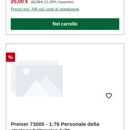
Prezzo di vendita:
Prezzo normale:
20,00 €
22,70 €
(11.89% risparmio)
articolo: 73004numero di pezzi: Insieme di più
Prezzi incl. IVA più costi di spedizione
partiEAN: 4041032730042Tipologia di prodotto:
Figurescala: 1:76Raccomandazione sull'età: Dai 14
Nel carrello
anni in su
Sconto
%
Preiser 73005 - 1:76 Personale della