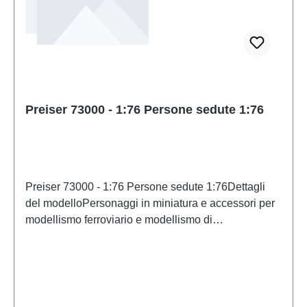
Preiser 73000 - 1:76 Persone sedute 1:76
Preiser 73000 - 1:76 Persone sedute 1:76Dettagli
del modelloPersonaggi in miniatura e accessori per
modellismo ferroviario e modellismo di
PreiserModello in scala dettagliato per collezionisti
adulti. Maneggiare con cura. Non adatto a bambini di
età inferiore a 14 anni. Contiene piccole parti che
possono rappresentare un rischio di soffocamento e
alcuni componenti presentano punte affilate