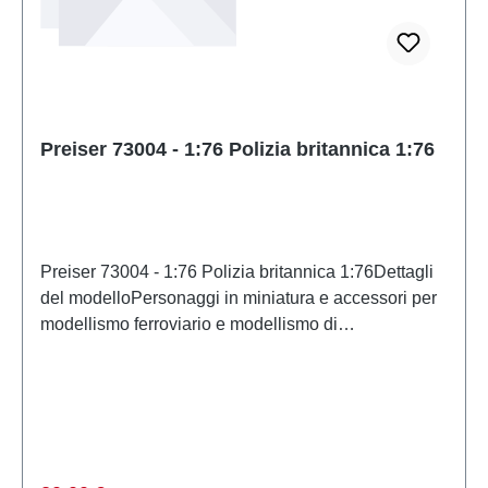
Preiser 73004 - 1:76 Polizia britannica 1:76
Preiser 73004 - 1:76 Polizia britannica 1:76Dettagli
del modelloPersonaggi in miniatura e accessori per
modellismo ferroviario e modellismo di
PreiserModello in scala dettagliato per collezionisti
adulti. Maneggiare con cura. Non adatto a bambini di
età inferiore a 14 anni. Contiene piccole parti che
possono rappresentare un rischio di soffocamento e
alcuni componenti presentano punte affilate
funzionali. Caratteristiche: Produttore: PreiserCodice