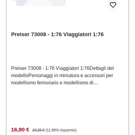
Preiser 73008 - 1:76 Viaggiatori 1:76
Preiser 73008 - 1:76 Viaggiatori 1:76Dettagli del
modelloPersonaggi in miniatura e accessori per
modellismo ferroviario e modellismo di
PreiserModello in scala dettagliato per collezionisti
adulti. Maneggiare con cura. Non adatto a bambini di
età inferiore a 14 anni. Contiene piccole parti che
possono rappresentare un rischio di soffocamento e
alcuni componenti presentano punte affilate
funzionali. Caratteristiche: Produttore: PreiserCodice
Prezzo di vendita:
Prezzo normale:
16,90 €
19,20 €
(11.98% risparmio)
articolo: 73008numero di pezzi: Insieme di più