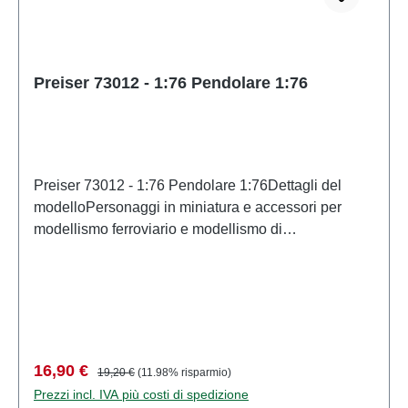
Preiser 73012 - 1:76 Pendolare 1:76
Preiser 73012 - 1:76 Pendolare 1:76Dettagli del
modelloPersonaggi in miniatura e accessori per
modellismo ferroviario e modellismo di
PreiserModello in scala dettagliato per collezionisti
adulti. Maneggiare con cura. Non adatto a bambini di
età inferiore a 14 anni. Contiene piccole parti che
possono rappresentare un rischio di soffocamento e
alcuni componenti presentano punte affilate
funzionali. Caratteristiche: Produttore: PreiserCodice
Prezzo di vendita:
Prezzo normale:
16,90 €
19,20 €
(11.98% risparmio)
articolo: 73012numero di pezzi: Insieme di più
Prezzi incl. IVA più costi di spedizione
partiEAN: 4041032730127Tipologia di prodotto: