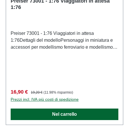
Preiser 73001 - 1:76 Viaggiatori in attesa
1:76
Preiser 73001 - 1:76 Viaggiatori in attesa
1:76Dettagli del modelloPersonaggi in miniatura e
accessori per modellismo ferroviario e modellismo di
PreiserModello in scala dettagliato per collezionisti
adulti. Maneggiare con cura. Non adatto a bambini di
età inferiore a 14 anni. Contiene piccole parti che
possono rappresentare un rischio di soffocamento e
alcuni componenti presentano punte affilate
funzionali. Caratteristiche: Produttore: PreiserCodice
Prezzo di vendita:
Prezzo normale:
16,90 €
19,20 €
(11.98% risparmio)
articolo: 73001numero di pezzi: Insieme di più
Prezzi incl. IVA più costi di spedizione
partiEAN: 4041032730011Tipologia di prodotto:
Figurescala: 1:76Raccomandazione sull'età: Dai 14
Nel carrello
anni in su