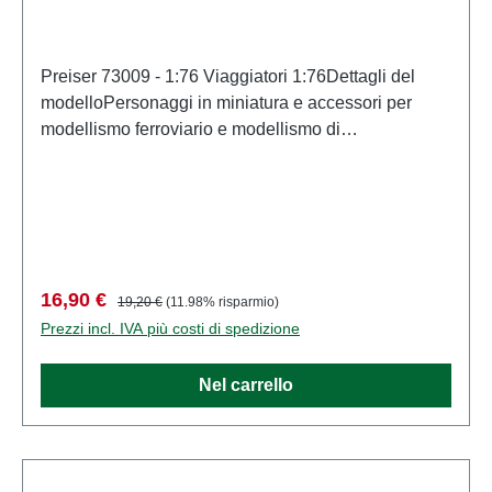
Preiser 73009 - 1:76 Viaggiatori 1:76Dettagli del
modelloPersonaggi in miniatura e accessori per
modellismo ferroviario e modellismo di
PreiserModello in scala dettagliato per collezionisti
adulti. Maneggiare con cura. Non adatto a bambini di
età inferiore a 14 anni. Contiene piccole parti che
possono rappresentare un rischio di soffocamento e
alcuni componenti presentano punte affilate
funzionali. Caratteristiche: Produttore: PreiserCodice
Prezzo di vendita:
Prezzo normale:
16,90 €
19,20 €
(11.98% risparmio)
articolo: 73009numero di pezzi: Insieme di più
Prezzi incl. IVA più costi di spedizione
partiEAN: 4041032730097Tipologia di prodotto:
Figurescala: 1:76Raccomandazione sull'età: Dai 14
Nel carrello
anni in su