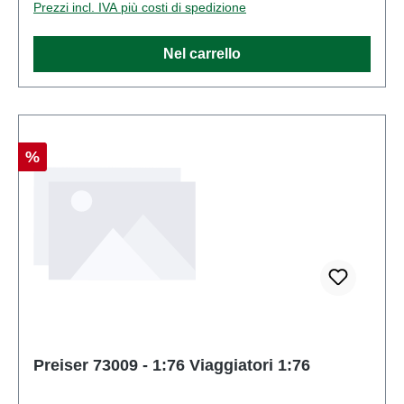
Prezzi incl. IVA più costi di spedizione
partiEAN: 4041032730080Tipologia di prodotto:
Figurescala: 1:76Raccomandazione sull'età: Dai 14
Nel carrello
anni in su
Sconto
%
Preiser 73009 - 1:76 Viaggiatori 1:76