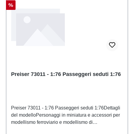
Sconto
%
Preiser 73011 - 1:76 Passeggeri seduti 1:76
Preiser 73011 - 1:76 Passeggeri seduti 1:76Dettagli
del modelloPersonaggi in miniatura e accessori per
modellismo ferroviario e modellismo di
PreiserModello in scala dettagliato per collezionisti