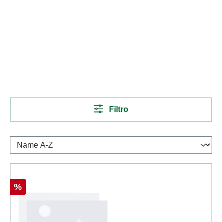
Filtro
Sconto
%