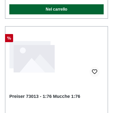
Figurescala: 1:76Raccomandazione sull'età: Dai 14
Nel carrello
anni in su
Sconto
%
Preiser 73013 - 1:76 Mucche 1:76