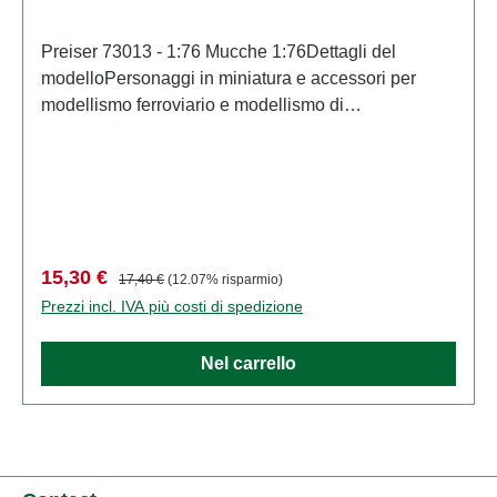
Preiser 73013 - 1:76 Mucche 1:76Dettagli del
modelloPersonaggi in miniatura e accessori per
modellismo ferroviario e modellismo di
PreiserModello in scala dettagliato per collezionisti
adulti. Maneggiare con cura. Non adatto a bambini di
età inferiore a 14 anni. Contiene piccole parti che
possono rappresentare un rischio di soffocamento e
alcuni componenti presentano punte affilate
funzionali. Caratteristiche: Produttore: PreiserCodice
Prezzo di vendita:
Prezzo normale:
15,30 €
17,40 €
(12.07% risparmio)
articolo: 73013numero di pezzi: Insieme di più
Prezzi incl. IVA più costi di spedizione
partiEAN: 4041032730134Tipologia di prodotto:
Figurescala: 1:76Raccomandazione sull'età: Dai 14
Nel carrello
anni in su