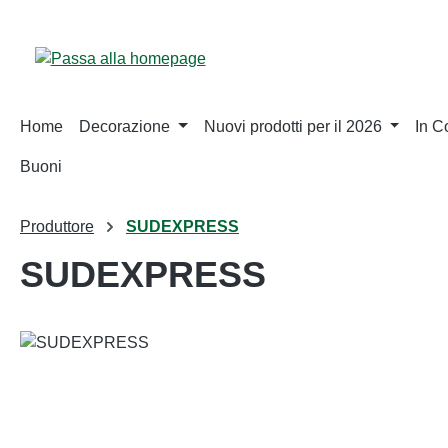
sa al contenuto principale
Salta alla ricerca
Passa alla navigazione principale
Home
Decorazione
Nuovi prodotti per il 2026
In 
Buoni
Produttore
SUDEXPRESS
SUDEXPRESS