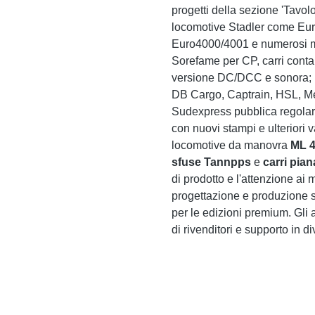
progetti della sezione 'Tavol
locomotive Stadler come Eu
Euro4000/4001 e numerosi mo
Sorefame per CP, carri contain
versione DC/DCC e sonora; n
DB Cargo, Captrain, HSL, Med
Sudexpress pubblica regolar
con nuovi stampi e ulteriori v
locomotive da manovra
ML 4
sfuse Tannpps
e
carri pia
di prodotto e l'attenzione ai 
progettazione e produzione s
per le edizioni premium. Gli 
di rivenditori e supporto in di