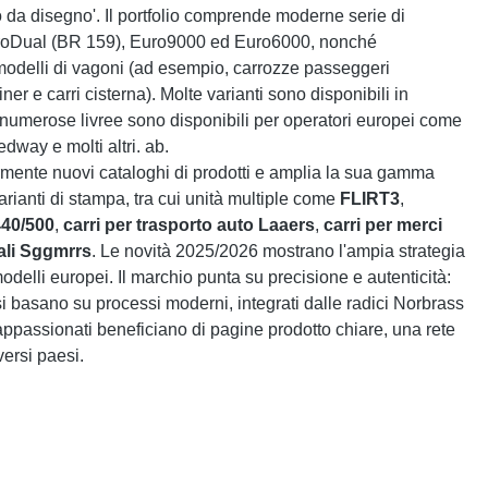
o da disegno'. Il portfolio comprende moderne serie di
roDual (BR 159), Euro9000 ed Euro6000, nonché
delli di vagoni (ad esempio, carrozze passeggeri
er e carri cisterna). Molte varianti sono disponibili in
umerose livree sono disponibili per operatori europei come
way e molti altri. ab.
mente nuovi cataloghi di prodotti e amplia la sua gamma
arianti di stampa, tra cui unità multiple come
FLIRT3
,
40/500
,
carri per trasporto auto Laaers
,
carri per merci
nali Sggmrrs
. Le novità 2025/2026 mostrano l'ampia strategia
modelli europei. Il marchio punta su precisione e autenticità:
i basano su processi moderni, integrati dalle radici Norbrass
appassionati beneficiano di pagine prodotto chiare, una rete
versi paesi.