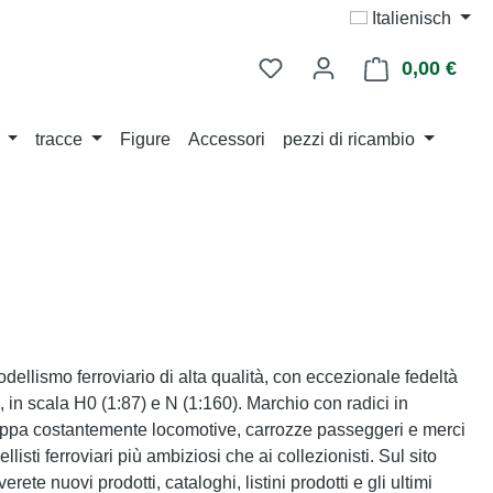
Italienisch
0,00 €
Il ca
tracce
Figure
Accessori
pezzi di ricambio
ellismo ferroviario di alta qualità, con eccezionale fedeltà
ti, in scala H0 (1:87) e N (1:160). Marchio con radici in
uppa costantemente locomotive, carrozze passeggeri e merci
ellisti ferroviari più ambiziosi che ai collezionisti. Sul sito
erete nuovi prodotti, cataloghi, listini prodotti e gli ultimi