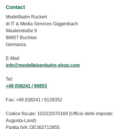
Elettronica e prototipo LokSound
Contact
sviluppato da ESU Electronic
Modellbahn Ruckert
Solutions Ulm GmbH & Co. KG
di IT & Media Services Giggenbach
Decoder DCC consigliato: ESU
Waalerstraße 9
LokPilot 5 Decoder audio consigliato:
86807 Buchloe
ESU LokSound V5.0 21MTC Chassis
Germania
in metallo e alloggiamento in plastica
stampata ad iniezione di alta qualità
E-Mail:
Maniglie indipendenti - parzialmente
info@modelleisenbahn-shop.com
in metallo Ampio utilizzo di parti
fotoincise Riproduzione dettagliata
Tel:
dell'originale Riproduzioni dettagliate
+49 (0)8241 / 90853
degli interni della cabina Prodotto con
licenza ufficiale Stadler Sviluppato in
Fax: +49 (0)8241 / 9128352
collaborazione con MEG
(Mitteldeutsche Eisenbahn GmbH) e
Codice fiscale: 102/220/70169 (Ufficio delle imposte:
Trispel rail-de-sign Caratteristiche:
Augusta-Land)
Produttore: SUDEXPRESS Codice
Partita IVA: DE362712855
articolo: S1592171 Numero di pezzi: