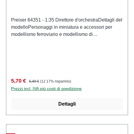
Preiser 64351 - 1:35 Direttore d'orchestraDettagli del
modelloPersonaggi in miniatura e accessori per
modellismo ferroviario e modellismo di
PreiserModello in scala dettagliato per collezionisti
adulti. Maneggiare con cura. Non adatto a bambini di
età inferiore a 14 anni. Contiene piccole parti che
possono rappresentare un rischio di soffocamento e
alcuni componenti presentano punte affilate
funzionali. Caratteristiche: Produttore: PreiserCodice
Prezzo di vendita:
Prezzo normale:
5,70 €
6,49 €
(12.17% risparmio)
articolo: 64351numero di pezzi: Insieme di più
Prezzi incl. IVA più costi di spedizione
partiEAN: 4041032643519Tipologia di prodotto:
Figurescala: 1:35Raccomandazione sull'età: Dai 14
Dettagli
anni in su