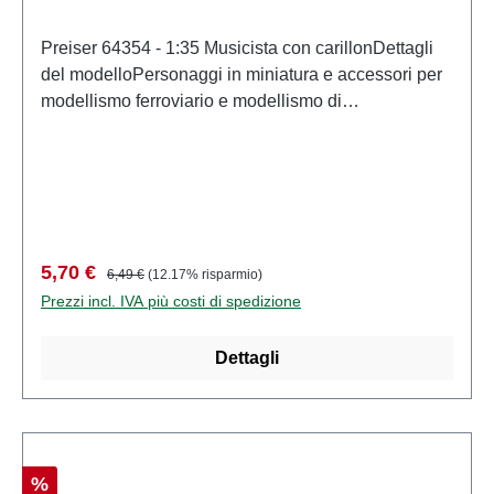
Preiser 64354 - 1:35 Musicista con carillonDettagli
del modelloPersonaggi in miniatura e accessori per
modellismo ferroviario e modellismo di
PreiserModello in scala dettagliato per collezionisti
adulti. Maneggiare con cura. Non adatto a bambini di
età inferiore a 14 anni. Contiene piccole parti che
possono rappresentare un rischio di soffocamento e
alcuni componenti presentano punte affilate
funzionali. Caratteristiche: Produttore: PreiserCodice
Prezzo di vendita:
Prezzo normale:
5,70 €
6,49 €
(12.17% risparmio)
articolo: 64354numero di pezzi: Insieme di più
Prezzi incl. IVA più costi di spedizione
partiEAN: 4041032643540Tipologia di prodotto:
Figurescala: 1:35Raccomandazione sull'età: Dai 14
Dettagli
anni in su
Sconto
%