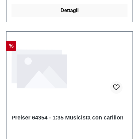
Figurescala: 1:35Raccomandazione sull'età: Dai 14
Dettagli
anni in su
Sconto
%
Preiser 64354 - 1:35 Musicista con carillon