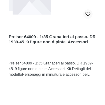
Preiser 64009 - 1:35 Granatieri al passo. DR
1939-45. 9 figure non dipinte. Accessori.
Kit.
Preiser 64009 - 1:35 Granatieri al passo. DR 1939-
45. 9 figure non dipinte. Accessori. Kit.Dettagli del
modelloPersonaggi in miniatura e accessori per
modellismo ferroviario e modellismo di
PreiserModello in scala dettagliato per collezionisti
adulti. Maneggiare con cura. Non adatto a bambini di
età inferiore a 14 anni. Contiene piccole parti che
possono rappresentare un rischio di soffocamento e