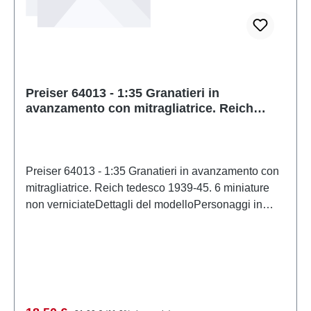
Preiser 64013 - 1:35 Granatieri in
avanzamento con mitragliatrice. Reich
tedesco 1939-45. 6 miniature non verniciate
Preiser 64013 - 1:35 Granatieri in avanzamento con
mitragliatrice. Reich tedesco 1939-45. 6 miniature
non verniciateDettagli del modelloPersonaggi in
miniatura e accessori per modellismo ferroviario e
modellismo di PreiserModello in scala dettagliato
per collezionisti adulti. Maneggiare con cura. Non
adatto a bambini di età inferiore a 14 anni. Contiene
piccole parti che possono rappresentare un rischio di
soffocamento e alcuni componenti presentano punte
Prezzo normale: