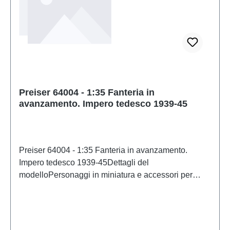
Preiser 64004 - 1:35 Fanteria in
avanzamento. Impero tedesco 1939-45
Preiser 64004 - 1:35 Fanteria in avanzamento.
Impero tedesco 1939-45Dettagli del
modelloPersonaggi in miniatura e accessori per
modellismo ferroviario e modellismo di
PreiserModello in scala dettagliato per collezionisti
adulti. Maneggiare con cura. Non adatto a bambini di
età inferiore a 14 anni. Contiene piccole parti che