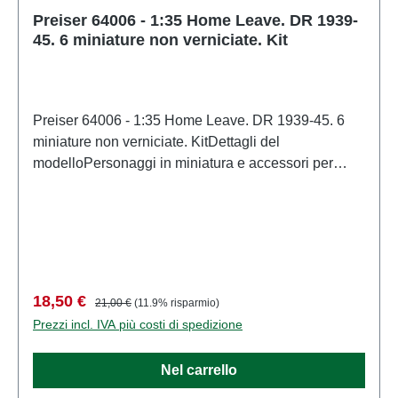
Preiser 64006 - 1:35 Home Leave. DR 1939-
45. 6 miniature non verniciate. Kit
Preiser 64006 - 1:35 Home Leave. DR 1939-45. 6
miniature non verniciate. KitDettagli del
modelloPersonaggi in miniatura e accessori per
modellismo ferroviario e modellismo di
PreiserModello in scala dettagliato per collezionisti
adulti. Maneggiare con cura. Non adatto a bambini di
età inferiore a 14 anni. Contiene piccole parti che
possono rappresentare un rischio di soffocamento e
alcuni componenti presentano punte affilate
Prezzo di vendita:
Prezzo normale:
18,50 €
21,00 €
(11.9% risparmio)
funzionali. Caratteristiche: Produttore: PreiserCodice
Prezzi incl. IVA più costi di spedizione
articolo: 64006numero di pezzi: Insieme di più
partiEAN: 4041032640068Tipologia di prodotto:
Nel carrello
Figurescala: 1:35Raccomandazione sull'età: Dai 14
anni in su