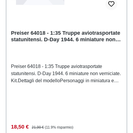
Preiser 64018 - 1:35 Truppe aviotrasportate
statunitensi. D-Day 1944. 6 miniature non
verniciate. Kit.
Preiser 64018 - 1:35 Truppe aviotrasportate
statunitensi. D-Day 1944. 6 miniature non verniciate.
Kit.Dettagli del modelloPersonaggi in miniatura e
accessori per modellismo ferroviario e modellismo di
PreiserModello in scala dettagliato per collezionisti
adulti. Maneggiare con cura. Non adatto a bambini di
età inferiore a 14 anni. Contiene piccole parti che
possono rappresentare un rischio di soffocamento e
alcuni componenti presentano punte affilate
Prezzo di vendita:
Prezzo normale:
18,50 €
21,00 €
(11.9% risparmio)
funzionali. Caratteristiche: Produttore: PreiserCodice