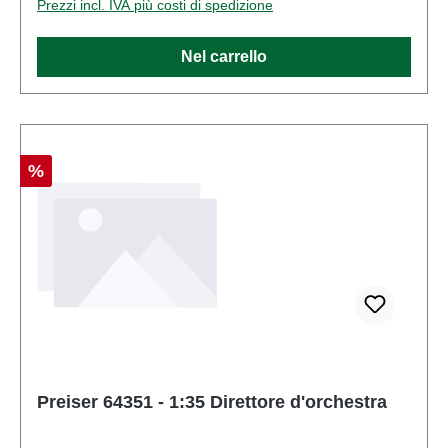
Prezzi incl. IVA più costi di spedizione
articolo: 64018numero di pezzi: Insieme di più
partiEAN: 4041032640181Tipologia di prodotto:
Nel carrello
Figurescala: 1:35Raccomandazione sull'età: Dai 14
anni in su
Sconto
%
Preiser 64351 - 1:35 Direttore d'orchestra