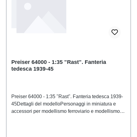
Preiser 64000 - 1:35 "Rast". Fanteria
tedesca 1939-45
Preiser 64000 - 1:35 "Rast". Fanteria tedesca 1939-
45Dettagli del modelloPersonaggi in miniatura e
accessori per modellismo ferroviario e modellismo di
PreiserModello in scala dettagliato per collezionisti
adulti. Maneggiare con cura. Non adatto a bambini di
età inferiore a 14 anni. Contiene piccole parti che