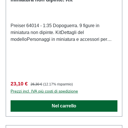
Preiser 64014 - 1:35 Dopoguerra. 9 figure in
miniatura non dipinte. KitDettagli del
modelloPersonaggi in miniatura e accessori per
modellismo ferroviario e modellismo di
PreiserModello in scala dettagliato per collezionisti
adulti. Maneggiare con cura. Non adatto a bambini di
età inferiore a 14 anni. Contiene piccole parti che
possono rappresentare un rischio di soffocamento e
alcuni componenti presentano punte affilate
Prezzo di vendita:
Prezzo normale:
23,10 €
26,30 €
(12.17% risparmio)
funzionali. Caratteristiche: Produttore: PreiserCodice
Prezzi incl. IVA più costi di spedizione
articolo: 64014numero di pezzi: Insieme di più
partiEAN: 4041032640143Tipologia di prodotto:
Nel carrello
Figurescala: 1:35Raccomandazione sull'età: Dai 14
anni in su