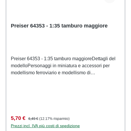
Preiser 64353 - 1:35 tamburo maggiore
Preiser 64353 - 1:35 tamburo maggioreDettagli del
modelloPersonaggi in miniatura e accessori per
modellismo ferroviario e modellismo di
PreiserModello in scala dettagliato per collezionisti
adulti. Maneggiare con cura. Non adatto a bambini di
età inferiore a 14 anni. Contiene piccole parti che
possono rappresentare un rischio di soffocamento e
alcuni componenti presentano punte affilate
funzionali. Caratteristiche: Produttore: PreiserCodice
Prezzo di vendita:
Prezzo normale:
5,70 €
6,49 €
(12.17% risparmio)
articolo: 64353numero di pezzi: Insieme di più
Prezzi incl. IVA più costi di spedizione
partiEAN: 4041032643533Tipologia di prodotto: