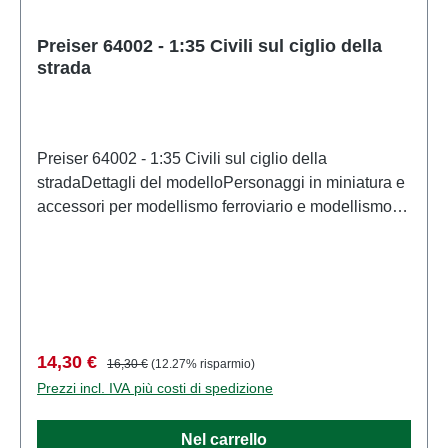
Preiser 64002 - 1:35 Civili sul ciglio della
strada
Preiser 64002 - 1:35 Civili sul ciglio della
stradaDettagli del modelloPersonaggi in miniatura e
accessori per modellismo ferroviario e modellismo di
PreiserModello in scala dettagliato per collezionisti
adulti. Maneggiare con cura. Non adatto a bambini di
età inferiore a 14 anni. Contiene piccole parti che
possono rappresentare un rischio di soffocamento e
alcuni componenti presentano punte affilate
funzionali. Caratteristiche: Produttore: PreiserCodice
Prezzo di vendita:
Prezzo normale:
14,30 €
16,30 €
(12.27% risparmio)
articolo: 64002numero di pezzi: Insieme di più
Prezzi incl. IVA più costi di spedizione
partiEAN: 4041032640020Tipologia di prodotto:
Figurescala: 1:35Raccomandazione sull'età: Dai 14
Nel carrello
anni in su