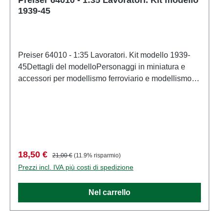
1939-45
Preiser 64010 - 1:35 Lavoratori. Kit modello 1939-
45Dettagli del modelloPersonaggi in miniatura e
accessori per modellismo ferroviario e modellismo di
PreiserModello in scala dettagliato per collezionisti
adulti. Maneggiare con cura. Non adatto a bambini di
età inferiore a 14 anni. Contiene piccole parti che
possono rappresentare un rischio di soffocamento e
alcuni componenti presentano punte affilate
funzionali. Caratteristiche: Produttore: PreiserCodice
Prezzo di vendita:
Prezzo normale:
18,50 €
21,00 €
(11.9% risparmio)
articolo: 64010numero di pezzi: Insieme di più
Prezzi incl. IVA più costi di spedizione
partiEAN: 4041032640105Tipologia di prodotto:
Figurescala: 1:35Raccomandazione sull'età: Dai 14
Nel carrello
anni in su