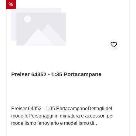
Sconto
%
Preiser 64352 - 1:35 Portacampane
Preiser 64352 - 1:35 PortacampaneDettagli del
modelloPersonaggi in miniatura e accessori per
modellismo ferroviario e modellismo di
PreiserModello in scala dettagliato per collezionisti