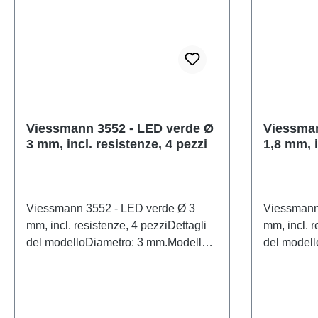
articolo: 3509numero di pezzi: 1
3510numer
pezzoEAN: 4026602035093Tipologia
4026602035
di prodotto: Lampade e LEDtraccia:
Lampade e
neutroRaccomandazione sull'età: Dai
neutroRacc
14 anni in suRAEE n.: DE 86057721
14 anni i
Viessmann 3552 - LED verde Ø
Viessman
3 mm, incl. resistenze, 4 pezzi
1,8 mm, i
pezzi
Viessmann 3552 - LED verde Ø 3
Viessmann
mm, incl. resistenze, 4 pezziDettagli
mm, incl. r
del modelloDiametro: 3 mm.Modello
del modell
in scala dettagliato per collezionisti
in scala de
adulti. Maneggiare con cura. Non
adulti. Ma
adatto a bambini di età inferiore a 14
adatto a ba
anni. Contiene piccole parti che
anni. Conti