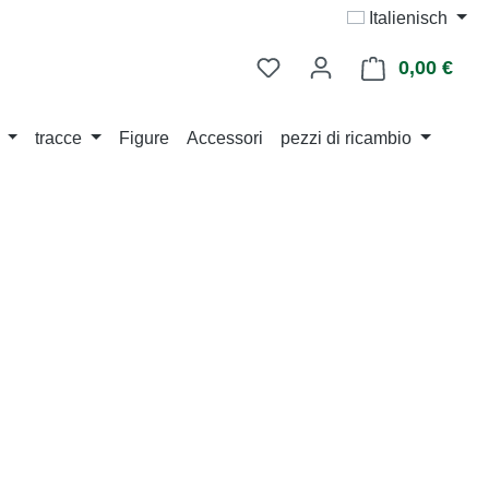
Italienisch
0,00 €
Il ca
tracce
Figure
Accessori
pezzi di ricambio