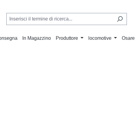
Consegna
In Magazzino
Produttore
locomotive
Osare