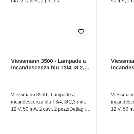
Viessmann 3500 - Lampade a
Viessman
incandescenza blu T3/4, Ø 2,3
incandes
mm, 12 V, 50 mA, 2 cavi, 2
2,3 mm, 1
pezzi
pezzi
Viessmann 3500 - Lampade a
Viessmann
incandescenza blu T3/4, Ø 2,3 mm,
incandesce
12 V, 50 mA, 2 cavi, 2 pezziDettagli
12 V, 50 mA
del modelloLampadine a
del model
incandescenza colorate di ricambio.
incandesce
Lampadine di alta qualità con lunga
Lampadine 