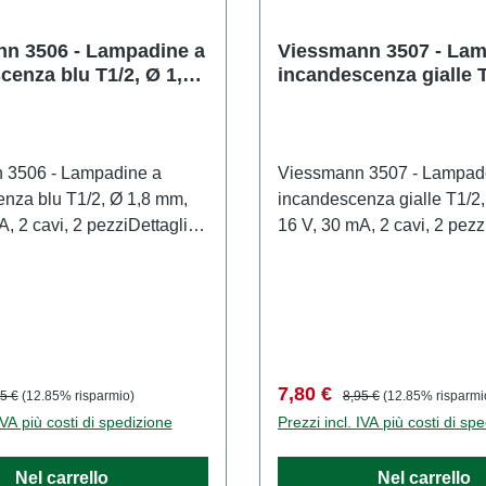
n 3506 - Lampadine a
Viessmann 3507 - La
cenza blu T1/2, Ø 1,8
incandescenza gialle T
 30 mA, 2 cavi, 2
1,8 mm, 16 V, 30 mA, 2
pezzi
 3506 - Lampadine a
Viessmann 3507 - Lampad
nza blu T1/2, Ø 1,8 mm,
incandescenza gialle T1/2
, 2 cavi, 2 pezziDettagli
16 V, 30 mA, 2 cavi, 2 pezz
loLampadine a
del modelloLampadine a
nza colorate di ricambio.
incandescenza colorate di 
di alta qualità con lunga
Lampadine di alta qualità 
llo in scala dettagliato
durata.Modello in scala det
onisti adulti. Maneggiare
per collezionisti adulti. M
Non adatto a bambini di età
con cura. Non adatto a bam
 vendita:
zzo normale:
Prezzo di vendita:
Prezzo normale:
7,80 €
5 €
(12.85% risparmio)
8,95 €
(12.85% risparmi
 14 anni. Contiene piccole
inferiore a 14 anni. Contie
IVA più costi di spedizione
Prezzi incl. IVA più costi di sp
possono rappresentare un
parti che possono rapprese
soffocamento e alcuni
rischio di soffocamento e a
Nel carrello
Nel carrello
 presentano punte affilate
componenti presentano punt