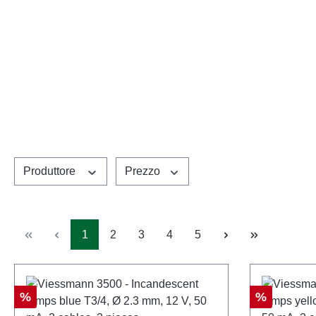
Produttore
Prezzo
Pagina
Pagina
Pagina
Pagina
Pagina
1
2
3
4
5
Sconto
Sconto
%
%