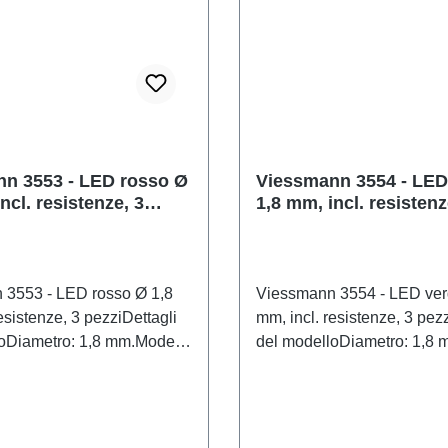
o di pezzi: 1 pezzoEAN:
neutroRaccomandazione sul
109Tipologia di prodotto:
14 anni in suRAEE n.: DE
 LEDtraccia:
omandazione sull'età: Dai
n suRAEE n.: DE 86057721
n 3553 - LED rosso Ø
Viessmann 3554 - LED
ncl. resistenze, 3
1,8 mm, incl. resistenz
pezzi
 3553 - LED rosso Ø 1,8
Viessmann 3554 - LED ver
esistenze, 3 pezziDettagli
mm, incl. resistenze, 3 pez
oDiametro: 1,8 mm.Modello
del modelloDiametro: 1,8
ttagliato per collezionisti
in scala dettagliato per coll
neggiare con cura. Non
adulti. Maneggiare con cur
mbini di età inferiore a 14
adatto a bambini di età infe
ene piccole parti che
anni. Contiene piccole part