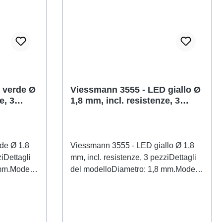
l'età: Dai
neutroRaccomandazione sull'età: Dai
 86057721
14 anni in suRAEE n.: DE 86057721
 verde Ø
Viessmann 3555 - LED giallo Ø
e, 3
1,8 mm, incl. resistenze, 3
pezzi
de Ø 1,8
Viessmann 3555 - LED giallo Ø 1,8
ziDettagli
mm, incl. resistenze, 3 pezziDettagli
 mm.Modello
del modelloDiametro: 1,8 mm.Modello
ezionisti
in scala dettagliato per collezionisti
a. Non
adulti. Maneggiare con cura. Non
riore a 14
adatto a bambini di età inferiore a 14
i che
anni. Contiene piccole parti che