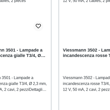
n 3501 - Lampade a
Viessmann 3502 - La
cenza gialle T3/4, Ø
incandescenza rosse T
2 V, 50 mA, 2 cavi, 2
2,3 mm, 12 V, 50 mA, 2
pezzi
 3501 - Lampade a
Viessmann 3502 - Lampad
nza gialle T3/4, Ø 2,3 mm,
incandescenza rosse T3/4,
, 2 cavi, 2 pezziDettagli
12 V, 50 mA, 2 cavi, 2 pezz
loLampadine a
del modelloLampadine a
nza colorate di ricambio.
incandescenza colorate di 
di alta qualità con lunga
Lampadine di alta qualità 