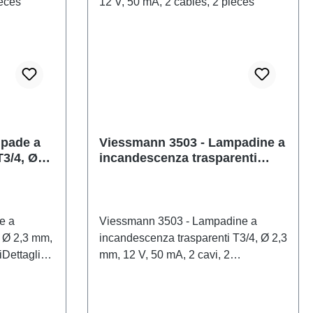
mpade a
Viessmann 3503 - Lampadine a
3/4, Ø
incandescenza trasparenti
 cavi, 2
T3/4, Ø 2,3 mm, 12 V, 50 mA, 2
cavi, 2 pezzi
e a
Viessmann 3503 - Lampadine a
 Ø 2,3 mm,
incandescenza trasparenti T3/4, Ø 2,3
iDettagli
mm, 12 V, 50 mA, 2 cavi, 2
pezziDettagli del modelloLampadine
ricambio.
a incandescenza colorate di ricambio.
con lunga
Lampadine di alta qualità con lunga