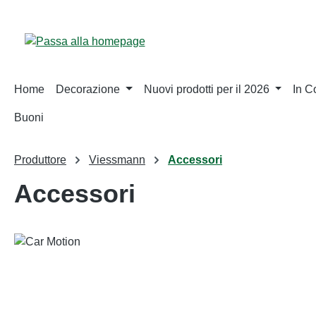
sa al contenuto principale
Salta alla ricerca
Passa alla navigazione principale
Home
Decorazione
Nuovi prodotti per il 2026
In 
Buoni
Produttore
Viessmann
Accessori
Accessori