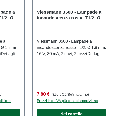
mpade a
Viessmann 3508 - Lampade a
1/2, Ø
incandescenza rosse T1/2, Ø
 cavi, 2
1,8 mm, 16 V, 30 mA, 2 cavi, 2
pezzi
e a
Viessmann 3508 - Lampade a
, Ø 1,8 mm,
incandescenza rosse T1/2, Ø 1,8 mm,
iDettagli
16 V, 30 mA, 2 cavi, 2 pezziDettagli
del modelloLampadine a
ricambio.
incandescenza colorate di ricambio.
con lunga
Lampadine di alta qualità con lunga
tagliato
durata.Modello in scala dettagliato
aneggiare
per collezionisti adulti. Maneggiare
bini di età
con cura. Non adatto a bambini di età
Prezzo di vendita:
Prezzo normale:
7,80 €
o)
8,95 €
(12.85% risparmio)
ne piccole
inferiore a 14 anni. Contiene piccole
edizione
Prezzi incl. IVA più costi di spedizione
ntare un
parti che possono rappresentare un
lcuni
rischio di soffocamento e alcuni
Nel carrello
e affilate
componenti presentano punte affilate