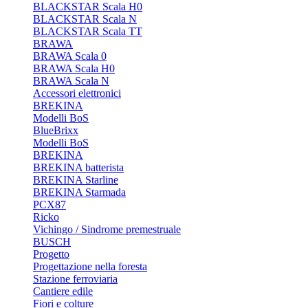
BLACKSTAR Scala H0
BLACKSTAR Scala N
BLACKSTAR Scala TT
BRAWA
BRAWA Scala 0
BRAWA Scala H0
BRAWA Scala N
Accessori elettronici
BREKINA
Modelli BoS
BlueBrixx
Modelli BoS
BREKINA
BREKINA batterista
BREKINA Starline
BREKINA Starmada
PCX87
Ricko
Vichingo / Sindrome premestruale
BUSCH
Progetto
Progettazione nella foresta
Stazione ferroviaria
Cantiere edile
Fiori e colture