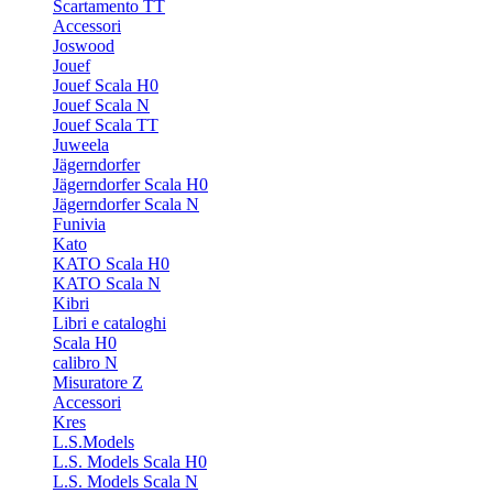
Scartamento TT
Accessori
Joswood
Jouef
Jouef Scala H0
Jouef Scala N
Jouef Scala TT
Juweela
Jägerndorfer
Jägerndorfer Scala H0
Jägerndorfer Scala N
Funivia
Kato
KATO Scala H0
KATO Scala N
Kibri
Libri e cataloghi
Scala H0
calibro N
Misuratore Z
Accessori
Kres
L.S.Models
L.S. Models Scala H0
L.S. Models Scala N