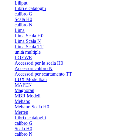
Liliput
Libri e cataloghi
calibro G
Scala H0
calibro N
Lima
Lima Scala H0
Lima Scala N
Lima Scala TT
unità multiple
LOEWE
Accessori per la scala H0
Accessori calibro N
Accessori per scartamento TT
LUX Modellbau
MAFEN
Magnorail
MBR Modell
Mehano
Mehano Scala H0
Merten
Libri e cataloghi
calibro G
Scala H0
calibro N