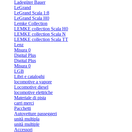
Ladegüter Bauer
LeGrand
LeGrand Scala 1:8
LeGrand Scala H0
Lemke Collection
LEMKE collection Scala H0
LEMKE collection Scala N
LEMKE collection Scala TT
Lenz
Misura 0
Digital Plus
Digital Plus
Misura 0
LGB
Libri e cataloghi
locomotive a vapore
Locomotive diesel
locomotive elettriche
Materiale di pista
carri merci
Pacchetti
Autovetture passeggeri
unità multipla
unità multiple
Accessori