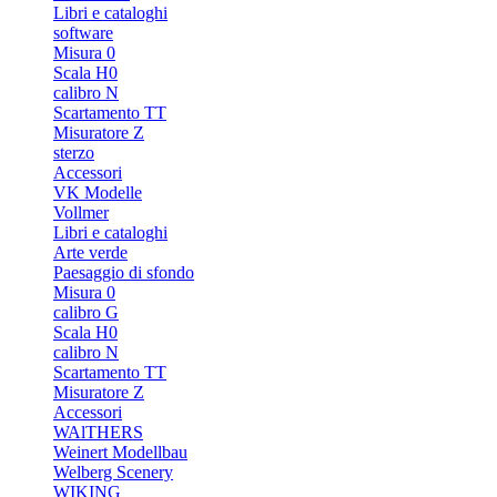
Libri e cataloghi
software
Misura 0
Scala H0
calibro N
Scartamento TT
Misuratore Z
sterzo
Accessori
VK Modelle
Vollmer
Libri e cataloghi
Arte verde
Paesaggio di sfondo
Misura 0
calibro G
Scala H0
calibro N
Scartamento TT
Misuratore Z
Accessori
WAlTHERS
Weinert Modellbau
Welberg Scenery
WIKING