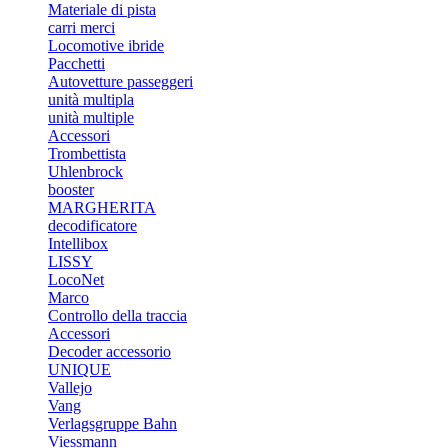
Materiale di pista
carri merci
Locomotive ibride
Pacchetti
Autovetture passeggeri
unità multipla
unità multiple
Accessori
Trombettista
Uhlenbrock
booster
MARGHERITA
decodificatore
Intellibox
LISSY
LocoNet
Marco
Controllo della traccia
Accessori
Decoder accessorio
UNIQUE
Vallejo
Vang
Verlagsgruppe Bahn
Viessmann