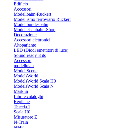
Edificio
Accessori
Modellbahn-Ruckert
Modellismo ferroviario Ruckert
Modellbundesbahn
Modelleisenbahn-Shop
Decorazione
Accessori elettronici
Altoparlante
LED (Diodi emettitori di luce)
Sound-ready-Kits
Accessori
modellplan
Model Scene
ModelsWorld
ModelsWorld Scala H0
ModelsWorld Scala N
Märklin
Libri e cataloghi
Repliche
Traccia 1
Scala H0
Misuratore Z
N-Train
NME