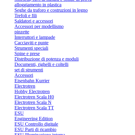
alloggiamento in plastica
Seghe da traforo e costruzioni in legno
Trefoli e fili
Saldatori e accessori
Accessori per modellismo
pinzette
Interruttori e lampade
Cacciaviti e punte
Strumenti speciali
Spine e prese
Distribuzione di potenza e moduli
Documenti, righelli e coltelli
set di strumenti
Accessori
Eisenbahn Kurrier
Electrotren
Hobby Electrotren
Electrotren Scala H0
Electrotren Scala N
Electrotren Scala TT
ESU
Engineering Edition
ESU Controllo digitale
ESU Parti di ricambio
ESU Illuminazione interna