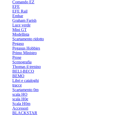
Comando EZ
EFE
EFE Rail
Emhar
Graham Farish
Luce verde
Mini GT
Modellista
Scartamento ridotto
Pegaso
Pegasus Hobbies
Primo Ministro
Prose
Scenografia
Thomas il trenino
BELI-BECO
BEMO
Libri e cataloghi
tracce
Scartamento 0m
scala HO
scala H0e
Scala H0m
Accessori
BLACKSTAR