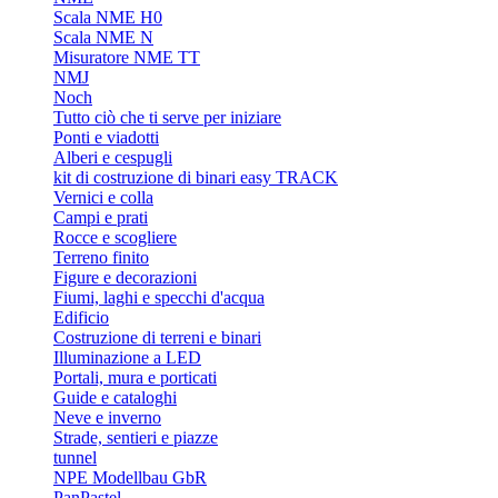
Scala NME H0
Scala NME N
Misuratore NME TT
NMJ
Noch
Tutto ciò che ti serve per iniziare
Ponti e viadotti
Alberi e cespugli
kit di costruzione di binari easy TRACK
Vernici e colla
Campi e prati
Rocce e scogliere
Terreno finito
Figure e decorazioni
Fiumi, laghi e specchi d'acqua
Edificio
Costruzione di terreni e binari
Illuminazione a LED
Portali, mura e porticati
Guide e cataloghi
Neve e inverno
Strade, sentieri e piazze
tunnel
NPE Modellbau GbR
PanPastel