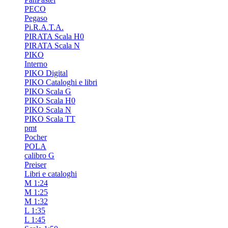
PECO
Pegaso
Pi.R.A.T.A.
PIRATA Scala H0
PIRATA Scala N
PIKO
Interno
PIKO Digital
PIKO Cataloghi e libri
PIKO Scala G
PIKO Scala H0
PIKO Scala N
PIKO Scala TT
pmt
Pocher
POLA
calibro G
Preiser
Libri e cataloghi
M 1:24
M 1:25
M 1:32
L 1:35
L 1:45