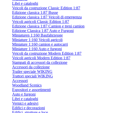
Libri e cataloghi
Veicoli da costruzione Classic Edition 1:87
Edizione classica 1:87 Busse
Edizione classica 1:87 Veicoli di emergenza
Veicoli agricoli Classic Edition 1:87
Edizione classica 1:87 Camion e treni camion
Edizione Classica 1:87 Auto e Furgoni
Miniaturen 1:160 Baufahrzeuge
Miniature 1:160 Veicoli agricoli
Miniature 1:160 camion e autocarri
Miniature 1:160 Auto e furgoni
Veicoli da costruzione Modern Edition 1:87
Veicoli agricoli Modern Edition 1:87
Stampati di accessori da collezione
Accessori da collezione
Trailer speciale WIKING
Trattori speciali WIKING
Accessori
Woodland Scenics
Espositori e assortimenti
Auto e furgoni
Libri e cataloghi
Vernici e adesivi
Edifici e decorazioni
Edifici, strutture e luce