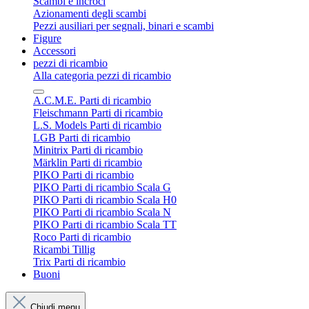
Scambi e incroci
Azionamenti degli scambi
Pezzi ausiliari per segnali, binari e scambi
Figure
Accessori
pezzi di ricambio
Alla categoria pezzi di ricambio
A.C.M.E. Parti di ricambio
Fleischmann Parti di ricambio
L.S. Models Parti di ricambio
LGB Parti di ricambio
Minitrix Parti di ricambio
Märklin Parti di ricambio
PIKO Parti di ricambio
PIKO Parti di ricambio Scala G
PIKO Parti di ricambio Scala H0
PIKO Parti di ricambio Scala N
PIKO Parti di ricambio Scala TT
Roco Parti di ricambio
Ricambi Tillig
Trix Parti di ricambio
Buoni
Chiudi menu