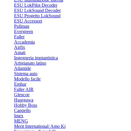
ESU LokPilot Decoder
ESU LokSound Decoder
ESU Progetto LokSound
ESU Accessori
Pullman
Evergreen
Faller
Accademia
Airfix
Amati
Ingegneria impiantistica
Artigianato latino
Atlantide
Sistema auto
Modello facile
Emhar
Faller AIR
Glencoe
Hasegawa
Hobby Boss
Cappello
Imex
MENG
Merit International/ Amo Ki