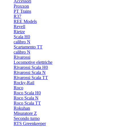
Accessori
Proxxon
PT Trains
R37
REE Models
Revell
Rietze
Scala H0
calibro N
Scartamento TT
calibro N
Rivarossi
Locomotive elettriche
Rivarossi Scala H0
Rivarossi Scala N
Rivarossi Scala TT
Rocky-Rail
Roco
Roco Scala H0
Roco Scala N
Roco Scala TT
Rokuhan
Misuratore Z
Secondo turno
RTS Greenkeeper