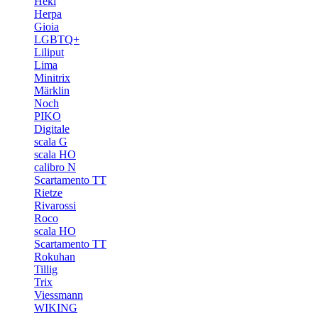
Heki
Herpa
Gioia
LGBTQ+
Liliput
Lima
Minitrix
Märklin
Noch
PIKO
Digitale
scala G
scala HO
calibro N
Scartamento TT
Rietze
Rivarossi
Roco
scala HO
Scartamento TT
Rokuhan
Tillig
Trix
Viessmann
WIKING