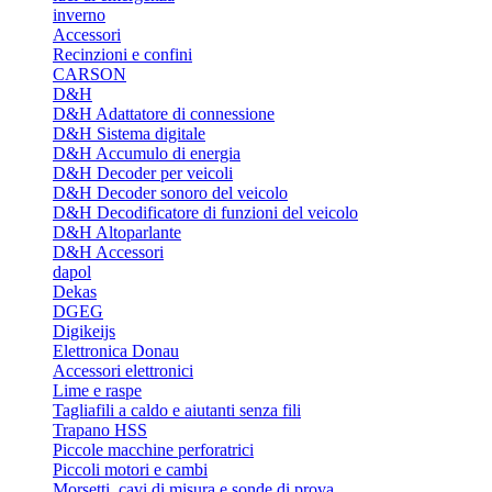
inverno
Accessori
Recinzioni e confini
CARSON
D&H
D&H Adattatore di connessione
D&H Sistema digitale
D&H Accumulo di energia
D&H Decoder per veicoli
D&H Decoder sonoro del veicolo
D&H Decodificatore di funzioni del veicolo
D&H Altoparlante
D&H Accessori
dapol
Dekas
DGEG
Digikeijs
Elettronica Donau
Accessori elettronici
Lime e raspe
Tagliafili a caldo e aiutanti senza fili
Trapano HSS
Piccole macchine perforatrici
Piccoli motori e cambi
Morsetti, cavi di misura e sonde di prova