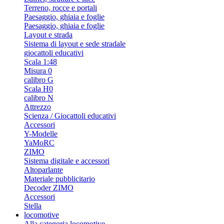
Terreno, rocce e portali
Paesaggio, ghiaia e foglie
Paesaggio, ghiaia e foglie
Layout e strada
Sistema di layout e sede stradale
giocattoli educativi
Scala 1:48
Misura 0
calibro G
Scala H0
calibro N
Attrezzo
Scienza / Giocattoli educativi
Accessori
Y-Modelle
YaMoRC
ZIMO
Sistema digitale e accessori
Altoparlante
Materiale pubblicitario
Decoder ZIMO
Accessori
Stella
locomotive
Alla categoria locomotive