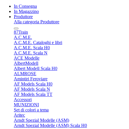
In Consegna
In Magazzino
Produttore
Alla categoria Produttore
87Train
A.C.M.E.
A.C.M.E. Cataloghi e libri
A.C.M.E. Scala H0
A.C.M.E. Scala N
ACE Modelle
AlbertModell
Albert Modell Scala H0
ALMROSE
Amintiri Feroviare
AF Models Scala H0
AF Models Scala N
AF Models Scala TT
Accessori
MUNIZIONI
Set di colori a tema
Aritec
Arndt Spezial Modelle (ASM)
Arndt Spezial Modelle (ASM) Scala H0