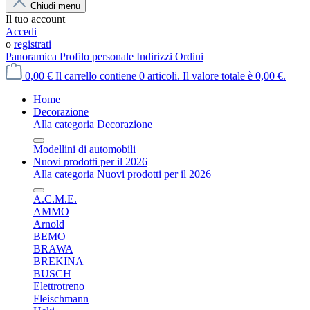
Chiudi menu
Il tuo account
Accedi
o
registrati
Panoramica
Profilo personale
Indirizzi
Ordini
0,00 €
Il carrello contiene 0 articoli. Il valore totale è 0,00 €.
Home
Decorazione
Alla categoria Decorazione
Modellini di automobili
Nuovi prodotti per il 2026
Alla categoria Nuovi prodotti per il 2026
A.C.M.E.
AMMO
Arnold
BEMO
BRAWA
BREKINA
BUSCH
Elettrotreno
Fleischmann