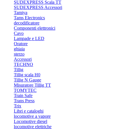
SUDEXPRESS Scala TT
SUDEXPRESS Accessori
Tamiya
Tams Electronics
decodificatore
Componenti elettronici
Cavo
Lampade e LED
Oratore
ghiaia
sterzo
Accessori
TECHNO
Tillig
Tillig scala H0
Tillig N Gauge
Misuratore Tillig TT
TOMYTEC
Train Safe
Trans Press
Trix
Libri e cataloghi
locomotive a vapore
Locomotive diesel
locomotive elettriche