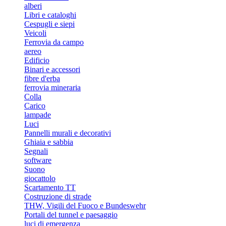
alberi
Libri e cataloghi
Cespugli e siepi
Veicoli
Ferrovia da campo
aereo
Edificio
Binari e accessori
fibre d'erba
ferrovia mineraria
Colla
Carico
lampade
Luci
Pannelli murali e decorativi
Ghiaia e sabbia
Segnali
software
Suono
giocattolo
Scartamento TT
Costruzione di strade
THW, Vigili del Fuoco e Bundeswehr
Portali del tunnel e paesaggio
luci di emergenza