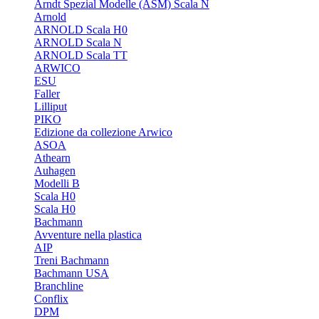
Arndt Spezial Modelle (ASM) Scala N
Arnold
ARNOLD Scala H0
ARNOLD Scala N
ARNOLD Scala TT
ARWICO
ESU
Faller
Lilliput
PIKO
Edizione da collezione Arwico
ASOA
Athearn
Auhagen
Modelli B
Scala H0
Scala H0
Bachmann
Avventure nella plastica
AIP
Treni Bachmann
Bachmann USA
Branchline
Conflix
DPM