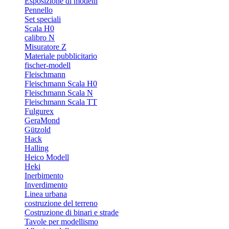
Esposizione di modelli
Pennello
Set speciali
Scala H0
calibro N
Misuratore Z
Materiale pubblicitario
fischer-modell
Fleischmann
Fleischmann Scala H0
Fleischmann Scala N
Fleischmann Scala TT
Fulgurex
GeraMond
Gützold
Hack
Halling
Heico Modell
Heki
Inerbimento
Inverdimento
Linea urbana
costruzione del terreno
Costruzione di binari e strade
Tavole per modellismo