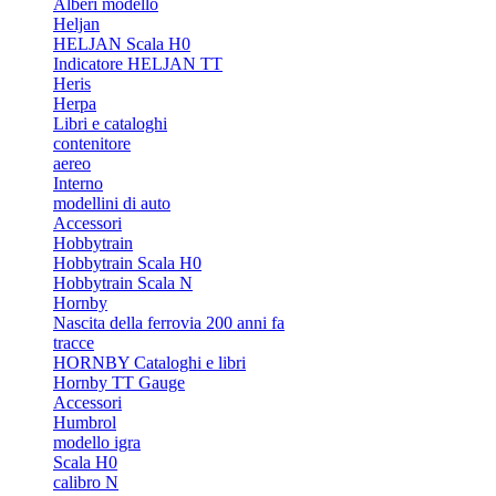
Alberi modello
Heljan
HELJAN Scala H0
Indicatore HELJAN TT
Heris
Herpa
Libri e cataloghi
contenitore
aereo
Interno
modellini di auto
Accessori
Hobbytrain
Hobbytrain Scala H0
Hobbytrain Scala N
Hornby
Nascita della ferrovia 200 anni fa
tracce
HORNBY Cataloghi e libri
Hornby TT Gauge
Accessori
Humbrol
modello igra
Scala H0
calibro N