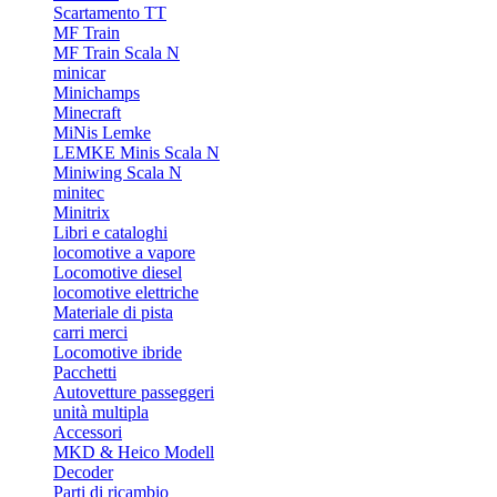
Scartamento TT
MF Train
MF Train Scala N
minicar
Minichamps
Minecraft
MiNis Lemke
LEMKE Minis Scala N
Miniwing Scala N
minitec
Minitrix
Libri e cataloghi
locomotive a vapore
Locomotive diesel
locomotive elettriche
Materiale di pista
carri merci
Locomotive ibride
Pacchetti
Autovetture passeggeri
unità multipla
Accessori
MKD & Heico Modell
Decoder
Parti di ricambio