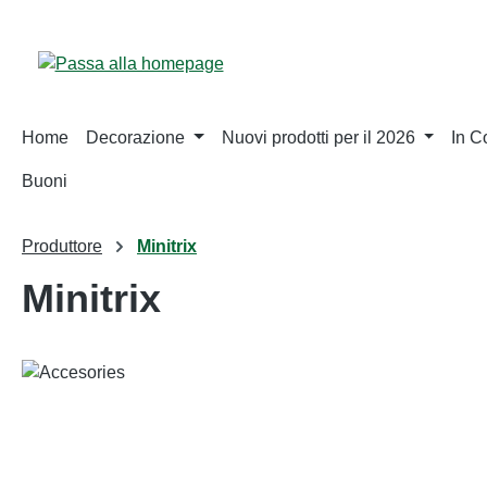
sa al contenuto principale
Salta alla ricerca
Passa alla navigazione principale
Home
Decorazione
Nuovi prodotti per il 2026
In 
Buoni
Produttore
Minitrix
Minitrix