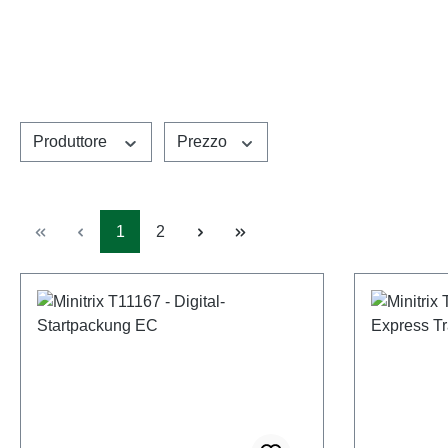
Produttore
Prezzo
Pagina
Pagina
1
2