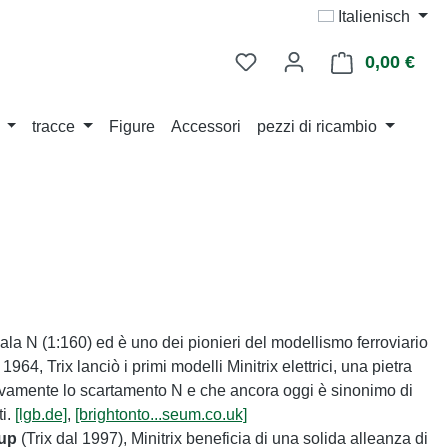
Italienisch
0,00 €
Il ca
tracce
Figure
Accessori
pezzi di ricambio
scala N (1:160) ed è uno dei pionieri del modellismo ferroviario
964, Trix lanciò i primi modelli Minitrix elettrici, una pietra
tivamente lo scartamento N e che ancora oggi è sinonimo di
ti.
[lgb.de]
,
[brightonto...seum.co.uk]
oup
(Trix dal 1997), Minitrix beneficia di una solida alleanza di