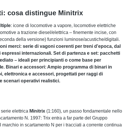
: cosa distingue Minitrix
tiple
: icone di locomotive a vapore, locomotive elettriche
motive a trazione diesel/elettrica – finemente incise, con
seconda della versione) funzioni luminose/acustiche/digitali.
ni merci: serie di vagoni coerenti per treni d'epoca, dal
i espressi internazionali. Set di partenza e set: pacchetti
diato – ideali per principianti o come base per
. Binari e accessori: Ampio programma di binari in
, elettronica e accessori, progettati per raggi di
 scenari operativi realistici.
 serie elettrica
Minitrix
(1:160), un passo fondamentale nello
cartamento N. 1997: Trix entra a far parte del Gruppo
il marchio in scartamento N per i tracciati a corrente continua