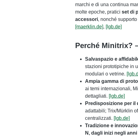
marchi e di una continua man
molte epoche, pratici
set di 
accessori
, nonché supporto e
[maerklin.de]
,
[lgb.de]
Perché Minitrix? –
Salvaspazio e affidabil
stazioni prototipiche in 
modulari o vetrine.
[lgb.
Ampia gamma di protot
ai temi internazionali, M
dettagliati.
[lgb.de]
Predisposizione per il 
adattabili; Trix/Mürklin 
centralizzati.
[lgb.de]
Tradizione e innovazi
N, dagli inizi negli ann