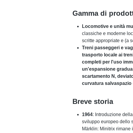
Gamma di prodotti
Locomotive e unità mul
classiche e moderne loco
scritte appropriate e (a 
Treni passeggeri e vago
trasporto locale ai tren
completi per l'uso imme
un'espansione graduale
scartamento N, deviatoi
curvatura salvaspazio e
Breve storia
1964
: Introduzione della
sviluppo europeo dello s
Märklin: Minitrix rimane 