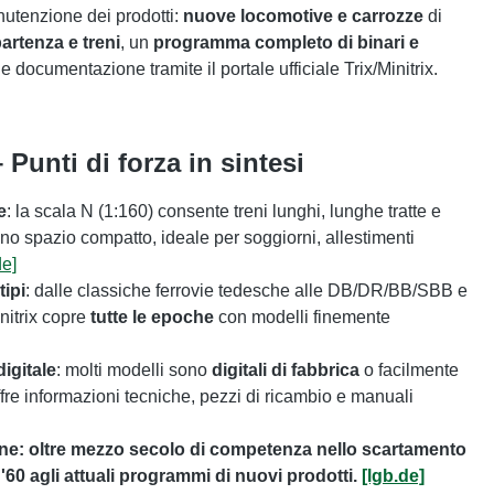
utenzione dei prodotti:
nuove locomotive e carrozze
di
partenza e treni
, un
programma completo di binari e
 documentazione tramite il portale ufficiale Trix/Minitrix.
 Punti di forza in sintesi
e
: la scala N (1:160) consente treni lunghi, lunghe tratte e
uno spazio compatto, ideale per soggiorni, allestimenti
de]
ipi
: dalle classiche ferrovie tedesche alle DB/DR/BB/SBB e
initrix copre
tutte le epoche
con modelli finemente
digitale
: molti modelli sono
digitali di fabbrica
o facilmente
offre informazioni tecniche, pezzi di ricambio e manuali
one: oltre mezzo secolo di competenza nello scartamento
i '60 agli attuali programmi di nuovi prodotti.
[lgb.de]