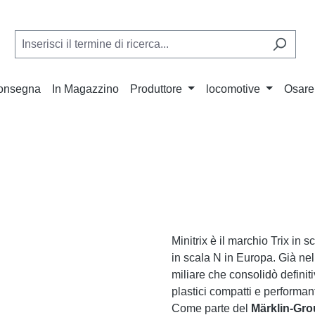
Consegna
In Magazzino
Produttore
locomotive
Osare
Minitrix è il marchio Trix in 
in scala N in Europa. Già nel 1
miliare che consolidò defini
plastici compatti e performan
Come parte del
Märklin-Gr