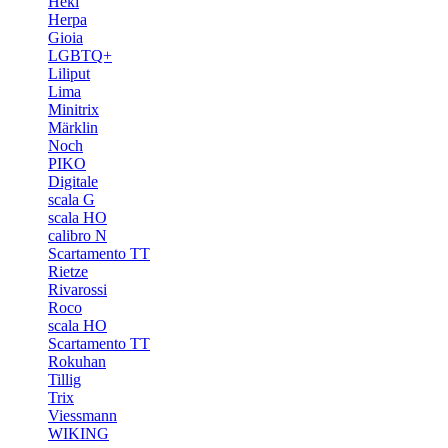
Heki
Herpa
Gioia
LGBTQ+
Liliput
Lima
Minitrix
Märklin
Noch
PIKO
Digitale
scala G
scala HO
calibro N
Scartamento TT
Rietze
Rivarossi
Roco
scala HO
Scartamento TT
Rokuhan
Tillig
Trix
Viessmann
WIKING