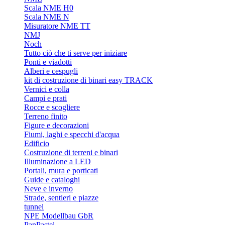
Scala NME H0
Scala NME N
Misuratore NME TT
NMJ
Noch
Tutto ciò che ti serve per iniziare
Ponti e viadotti
Alberi e cespugli
kit di costruzione di binari easy TRACK
Vernici e colla
Campi e prati
Rocce e scogliere
Terreno finito
Figure e decorazioni
Fiumi, laghi e specchi d'acqua
Edificio
Costruzione di terreni e binari
Illuminazione a LED
Portali, mura e porticati
Guide e cataloghi
Neve e inverno
Strade, sentieri e piazze
tunnel
NPE Modellbau GbR
PanPastel