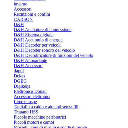
inverno
Accessori
Recinzioni e confini
CARSON
D&H
D&H Adattatore di connessione
D&H Sistema digitale
D&H Accumulo di energia
D&H Decoder per veicoli
D&H Decoder sonoro del veicolo
D&H Decodificatore di funzioni del veicolo
D&H Altoparlante
D&H Accessori
dapol
Dekas
DGEG
Digikeijs
Elettronica Donau
Accessori elettronici
Lime e raspe
Tagliafili a caldo e aiutanti senza fili
Trapano HSS
Piccole macchine perforatrici
Piccoli motori e cambi
Morsetti, cavi di misura e sonde di prova