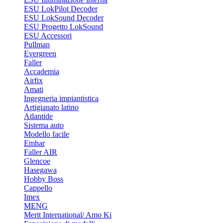
ESU LokPilot Decoder
ESU LokSound Decoder
ESU Progetto LokSound
ESU Accessori
Pullman
Evergreen
Faller
Accademia
Airfix
Amati
Ingegneria impiantistica
Artigianato latino
Atlantide
Sistema auto
Modello facile
Emhar
Faller AIR
Glencoe
Hasegawa
Hobby Boss
Cappello
Imex
MENG
Merit International/ Amo Ki