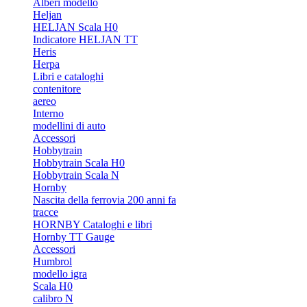
Alberi modello
Heljan
HELJAN Scala H0
Indicatore HELJAN TT
Heris
Herpa
Libri e cataloghi
contenitore
aereo
Interno
modellini di auto
Accessori
Hobbytrain
Hobbytrain Scala H0
Hobbytrain Scala N
Hornby
Nascita della ferrovia 200 anni fa
tracce
HORNBY Cataloghi e libri
Hornby TT Gauge
Accessori
Humbrol
modello igra
Scala H0
calibro N