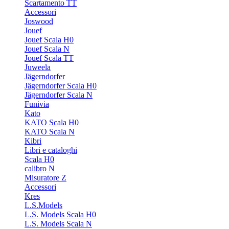
Scartamento TT
Accessori
Joswood
Jouef
Jouef Scala H0
Jouef Scala N
Jouef Scala TT
Juweela
Jägerndorfer
Jägerndorfer Scala H0
Jägerndorfer Scala N
Funivia
Kato
KATO Scala H0
KATO Scala N
Kibri
Libri e cataloghi
Scala H0
calibro N
Misuratore Z
Accessori
Kres
L.S.Models
L.S. Models Scala H0
L.S. Models Scala N