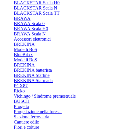
BLACKSTAR Scala H0
BLACKSTAR Scala N
BLACKSTAR Scala TT
BRAWA
BRAWA Scala 0
BRAWA Scala H0
BRAWA Scala N
Accessori elettronici
BREKINA
Modelli BoS
BlueBrixx
Modelli BoS
BREKINA
BREKINA batterista
BREKINA Starline
BREKINA Starmada
PCX87
Ricko
Vichingo / Sindrome premestruale
BUSCH
Progetto
Progettazione nella foresta
Stazione ferroviaria
Cantiere edile
Fiori e colture