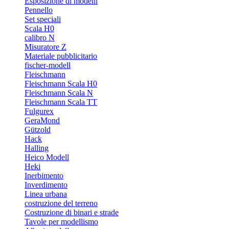
Esposizione di modelli
Pennello
Set speciali
Scala H0
calibro N
Misuratore Z
Materiale pubblicitario
fischer-modell
Fleischmann
Fleischmann Scala H0
Fleischmann Scala N
Fleischmann Scala TT
Fulgurex
GeraMond
Gützold
Hack
Halling
Heico Modell
Heki
Inerbimento
Inverdimento
Linea urbana
costruzione del terreno
Costruzione di binari e strade
Tavole per modellismo