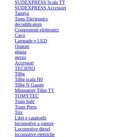
SUDEXPRESS Scala TT
SUDEXPRESS Accessori
Tamiya
Tams Electronics
decodificatore
Componenti elettronici
Cavo
Lampade e LED
Oratore
ghiaia
sterzo
Accessori
TECHNO
Tillig
Tillig scala H0
Tillig N Gauge
Misuratore Tillig TT
TOMYTEC
Train Safe
Trans Press
Trix
Libri e cataloghi
locomotive a vapore
Locomotive diesel
locomotive elettriche