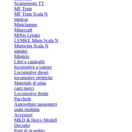
Scartamento TT
MF Train
MF Train Scala N
minicar
Minichamps
Minecraft
MiNis Lemke
LEMKE Minis Scala N
Miniwing Scala N
minitec
Minitrix
Libri e cataloghi
locomotive a vapore
Locomotive diesel
locomotive elettriche
Materiale di pista
carri merci
Locomotive ibride
Pacchetti
Autovetture passeggeri
unità multipla
Accessori
MKD & Heico Modell
Decoder
Parti di ricambio