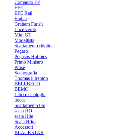
Comando EZ
EFE
EFE Rail
Emhar
Graham Farish
Luce verde
Mini GT
Modellista
Scartamento ridotto
Pegaso
Pegasus Hobbies
Primo Ministro
Prose
Scenografia
Thomas il trenino
BELI-BECO
BEMO
Libri e cataloghi
tracce
Scartamento 0m
scala HO
scala H0e
Scala H0m
Accessori
BLACKSTAR