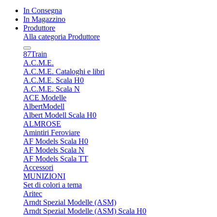
In Consegna
In Magazzino
Produttore
Alla categoria Produttore
87Train
A.C.M.E.
A.C.M.E. Cataloghi e libri
A.C.M.E. Scala H0
A.C.M.E. Scala N
ACE Modelle
AlbertModell
Albert Modell Scala H0
ALMROSE
Amintiri Feroviare
AF Models Scala H0
AF Models Scala N
AF Models Scala TT
Accessori
MUNIZIONI
Set di colori a tema
Aritec
Arndt Spezial Modelle (ASM)
Arndt Spezial Modelle (ASM) Scala H0