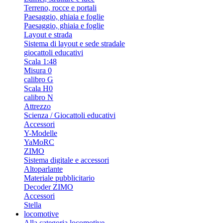
Terreno, rocce e portali
Paesaggio, ghiaia e foglie
Paesaggio, ghiaia e foglie
Layout e strada
Sistema di layout e sede stradale
giocattoli educativi
Scala 1:48
Misura 0
calibro G
Scala H0
calibro N
Attrezzo
Scienza / Giocattoli educativi
Accessori
Y-Modelle
YaMoRC
ZIMO
Sistema digitale e accessori
Altoparlante
Materiale pubblicitario
Decoder ZIMO
Accessori
Stella
locomotive
Alla categoria locomotive