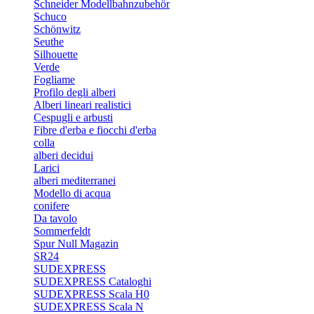
Schneider Modellbahnzubehör
Schuco
Schönwitz
Seuthe
Silhouette
Verde
Fogliame
Profilo degli alberi
Alberi lineari realistici
Cespugli e arbusti
Fibre d'erba e fiocchi d'erba
colla
alberi decidui
Larici
alberi mediterranei
Modello di acqua
conifere
Da tavolo
Sommerfeldt
Spur Null Magazin
SR24
SUDEXPRESS
SUDEXPRESS Cataloghi
SUDEXPRESS Scala H0
SUDEXPRESS Scala N