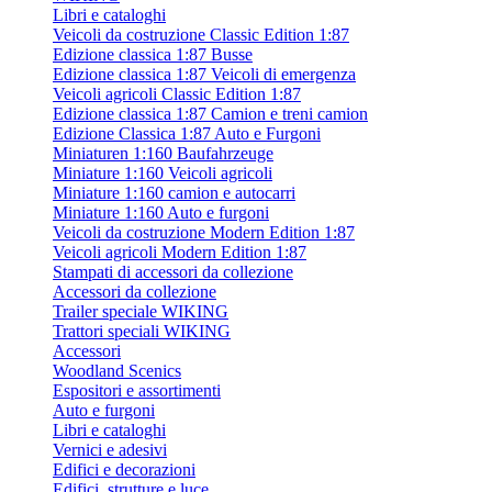
Libri e cataloghi
Veicoli da costruzione Classic Edition 1:87
Edizione classica 1:87 Busse
Edizione classica 1:87 Veicoli di emergenza
Veicoli agricoli Classic Edition 1:87
Edizione classica 1:87 Camion e treni camion
Edizione Classica 1:87 Auto e Furgoni
Miniaturen 1:160 Baufahrzeuge
Miniature 1:160 Veicoli agricoli
Miniature 1:160 camion e autocarri
Miniature 1:160 Auto e furgoni
Veicoli da costruzione Modern Edition 1:87
Veicoli agricoli Modern Edition 1:87
Stampati di accessori da collezione
Accessori da collezione
Trailer speciale WIKING
Trattori speciali WIKING
Accessori
Woodland Scenics
Espositori e assortimenti
Auto e furgoni
Libri e cataloghi
Vernici e adesivi
Edifici e decorazioni
Edifici, strutture e luce