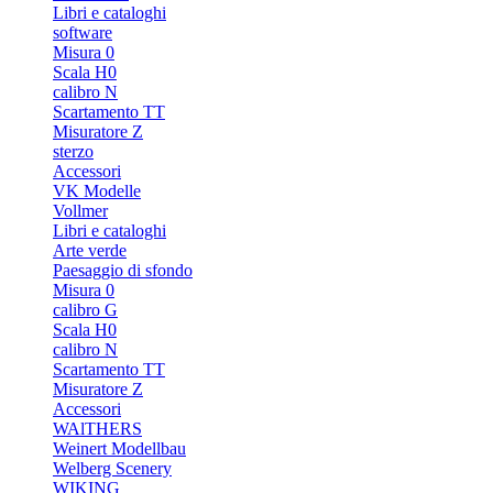
Libri e cataloghi
software
Misura 0
Scala H0
calibro N
Scartamento TT
Misuratore Z
sterzo
Accessori
VK Modelle
Vollmer
Libri e cataloghi
Arte verde
Paesaggio di sfondo
Misura 0
calibro G
Scala H0
calibro N
Scartamento TT
Misuratore Z
Accessori
WAlTHERS
Weinert Modellbau
Welberg Scenery
WIKING