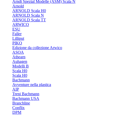
Arndt Spezial Modelle (ASM) Scala N
Arnold
ARNOLD Scala H0
ARNOLD Scala N
ARNOLD Scala TT
ARWICO
ESU
Faller
Lilliput
PIKO
Edizione da collezione Arwico
ASOA
Athearn
Auhagen
Modelli B
Scala H0
Scala H0
Bachmann
Avventure nella plastica
AIP
Treni Bachmann
Bachmann USA
Branchline
Conflix
DPM