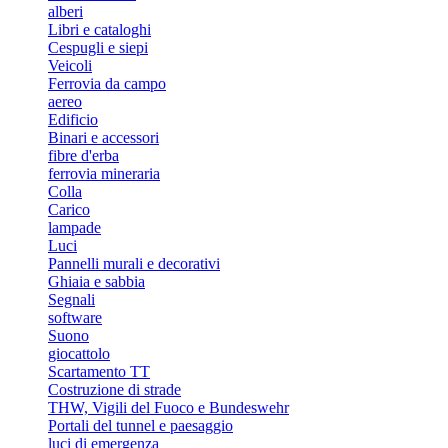
alberi
Libri e cataloghi
Cespugli e siepi
Veicoli
Ferrovia da campo
aereo
Edificio
Binari e accessori
fibre d'erba
ferrovia mineraria
Colla
Carico
lampade
Luci
Pannelli murali e decorativi
Ghiaia e sabbia
Segnali
software
Suono
giocattolo
Scartamento TT
Costruzione di strade
THW, Vigili del Fuoco e Bundeswehr
Portali del tunnel e paesaggio
luci di emergenza