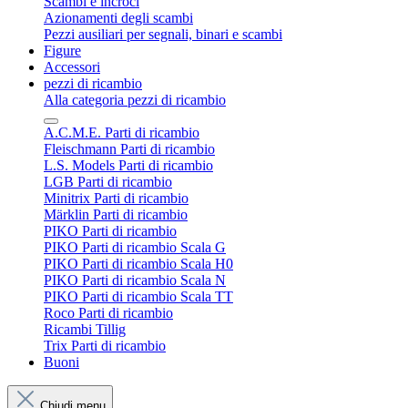
Scambi e incroci
Azionamenti degli scambi
Pezzi ausiliari per segnali, binari e scambi
Figure
Accessori
pezzi di ricambio
Alla categoria pezzi di ricambio
A.C.M.E. Parti di ricambio
Fleischmann Parti di ricambio
L.S. Models Parti di ricambio
LGB Parti di ricambio
Minitrix Parti di ricambio
Märklin Parti di ricambio
PIKO Parti di ricambio
PIKO Parti di ricambio Scala G
PIKO Parti di ricambio Scala H0
PIKO Parti di ricambio Scala N
PIKO Parti di ricambio Scala TT
Roco Parti di ricambio
Ricambi Tillig
Trix Parti di ricambio
Buoni
Chiudi menu