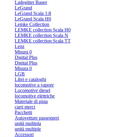
Ladegüter Bauer
LeGrand
LeGrand Scala 1:8
LeGrand Scala H0
Lemke Collection
LEMKE collection Scala H0
LEMKE collection Scala N
LEMKE collection Scala TT
Lenz
Misura 0
Digital Plus
Digital Plus
Misura 0
LGB
Libri e cataloghi
locomotive a vapore
Locomotive diesel
locomotive elettriche
Materiale di pista
carri merci
Pacchetti
Autovetture passeggeri
unità multipla
unità multiple
Accessori