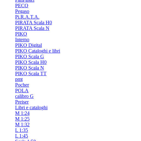
PECO
Pegaso
Pi.R.A.T.A.
PIRATA Scala H0
PIRATA Scala N
PIKO
Interno
PIKO Digital
PIKO Cataloghi e libri
PIKO Scala G
PIKO Scala H0
PIKO Scala N
PIKO Scala TT
pmt
Pocher
POLA
calibro G
Preiser
Libri e cataloghi
M 1:24
M 1:25
M 1:32
L 1:35
L 1:45