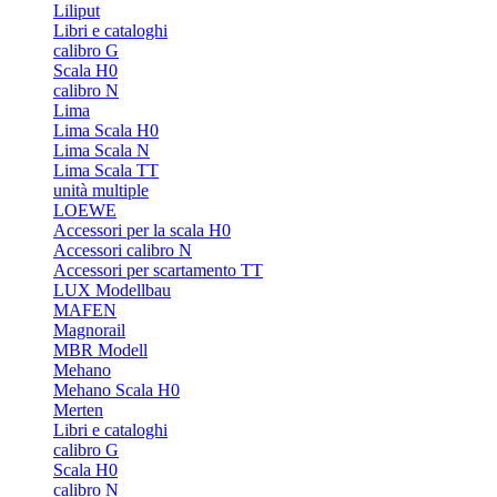
Liliput
Libri e cataloghi
calibro G
Scala H0
calibro N
Lima
Lima Scala H0
Lima Scala N
Lima Scala TT
unità multiple
LOEWE
Accessori per la scala H0
Accessori calibro N
Accessori per scartamento TT
LUX Modellbau
MAFEN
Magnorail
MBR Modell
Mehano
Mehano Scala H0
Merten
Libri e cataloghi
calibro G
Scala H0
calibro N