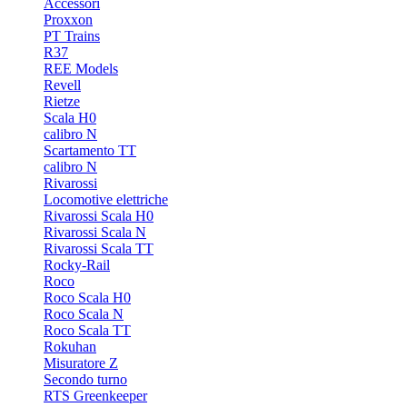
Accessori
Proxxon
PT Trains
R37
REE Models
Revell
Rietze
Scala H0
calibro N
Scartamento TT
calibro N
Rivarossi
Locomotive elettriche
Rivarossi Scala H0
Rivarossi Scala N
Rivarossi Scala TT
Rocky-Rail
Roco
Roco Scala H0
Roco Scala N
Roco Scala TT
Rokuhan
Misuratore Z
Secondo turno
RTS Greenkeeper