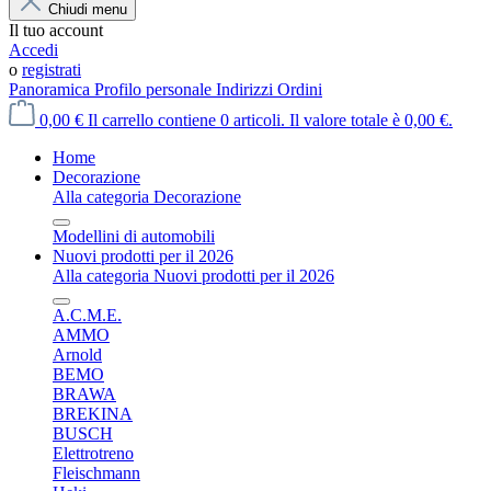
Chiudi menu
Il tuo account
Accedi
o
registrati
Panoramica
Profilo personale
Indirizzi
Ordini
0,00 €
Il carrello contiene 0 articoli. Il valore totale è 0,00 €.
Home
Decorazione
Alla categoria Decorazione
Modellini di automobili
Nuovi prodotti per il 2026
Alla categoria Nuovi prodotti per il 2026
A.C.M.E.
AMMO
Arnold
BEMO
BRAWA
BREKINA
BUSCH
Elettrotreno
Fleischmann