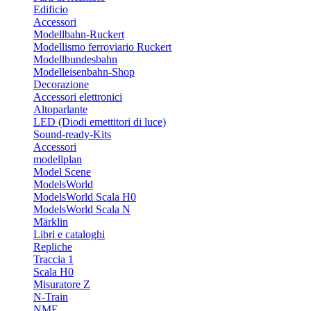
Edificio
Accessori
Modellbahn-Ruckert
Modellismo ferroviario Ruckert
Modellbundesbahn
Modelleisenbahn-Shop
Decorazione
Accessori elettronici
Altoparlante
LED (Diodi emettitori di luce)
Sound-ready-Kits
Accessori
modellplan
Model Scene
ModelsWorld
ModelsWorld Scala H0
ModelsWorld Scala N
Märklin
Libri e cataloghi
Repliche
Traccia 1
Scala H0
Misuratore Z
N-Train
NME