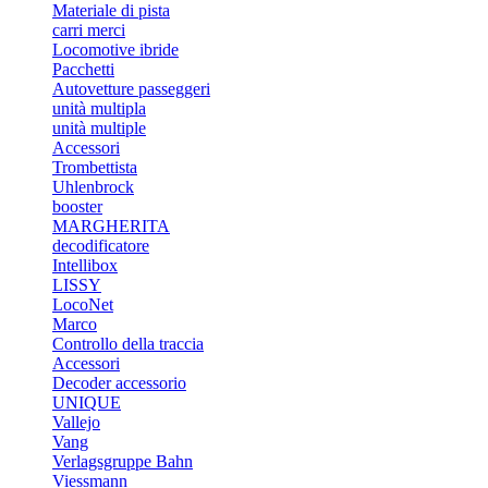
Materiale di pista
carri merci
Locomotive ibride
Pacchetti
Autovetture passeggeri
unità multipla
unità multiple
Accessori
Trombettista
Uhlenbrock
booster
MARGHERITA
decodificatore
Intellibox
LISSY
LocoNet
Marco
Controllo della traccia
Accessori
Decoder accessorio
UNIQUE
Vallejo
Vang
Verlagsgruppe Bahn
Viessmann