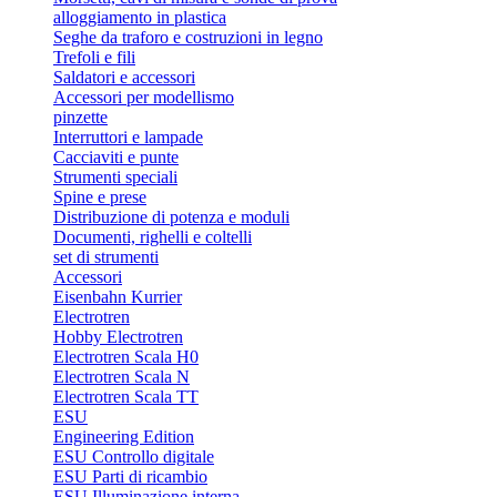
alloggiamento in plastica
Seghe da traforo e costruzioni in legno
Trefoli e fili
Saldatori e accessori
Accessori per modellismo
pinzette
Interruttori e lampade
Cacciaviti e punte
Strumenti speciali
Spine e prese
Distribuzione di potenza e moduli
Documenti, righelli e coltelli
set di strumenti
Accessori
Eisenbahn Kurrier
Electrotren
Hobby Electrotren
Electrotren Scala H0
Electrotren Scala N
Electrotren Scala TT
ESU
Engineering Edition
ESU Controllo digitale
ESU Parti di ricambio
ESU Illuminazione interna