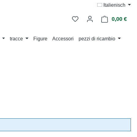
Italienisch
0,00 €
Il ca
tracce
Figure
Accessori
pezzi di ricambio