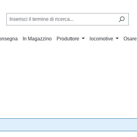
Consegna
In Magazzino
Produttore
locomotive
Osare