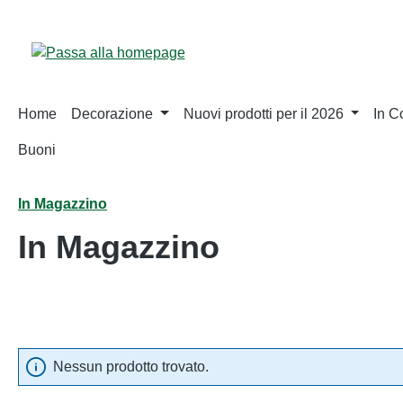
sa al contenuto principale
Salta alla ricerca
Passa alla navigazione principale
Home
Decorazione
Nuovi prodotti per il 2026
In 
Buoni
In Magazzino
In Magazzino
Nessun prodotto trovato.