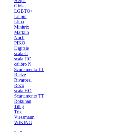
Herpa
Gioia
LGBTQ+
Liliput
Lima
Minitrix
Märklin
Noch
PIKO
Digitale
scala G
scala HO
calibro N
Scartamento TT
Rietze
Rivarossi
Roco
scala HO
Scartamento TT
Rokuhan
Tillig
Trix
Viessmann
WIKING