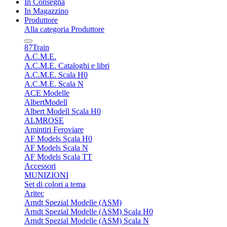
In Consegna
In Magazzino
Produttore
Alla categoria Produttore
87Train
A.C.M.E.
A.C.M.E. Cataloghi e libri
A.C.M.E. Scala H0
A.C.M.E. Scala N
ACE Modelle
AlbertModell
Albert Modell Scala H0
ALMROSE
Amintiri Feroviare
AF Models Scala H0
AF Models Scala N
AF Models Scala TT
Accessori
MUNIZIONI
Set di colori a tema
Aritec
Arndt Spezial Modelle (ASM)
Arndt Spezial Modelle (ASM) Scala H0
Arndt Spezial Modelle (ASM) Scala N