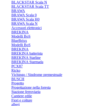
BLACKSTAR Scala N
BLACKSTAR Scala TT
BRAWA
BRAWA Scala 0
BRAWA Scala H0
BRAWA Scala N
Accessori elettronici
BREKINA
Modelli BoS
BlueBrixx
Modelli BoS
BREKINA
BREKINA batterista
BREKINA Starline
BREKINA Starmada
PCX87
Ricko
Vichingo / Sindrome premestruale
BUSCH
Progetto
Progettazione nella foresta
Stazione ferroviaria
Cantiere edile
Fiori e colture
alberi