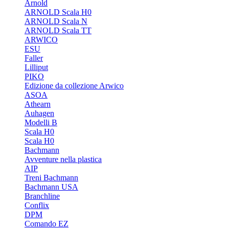
Arnold
ARNOLD Scala H0
ARNOLD Scala N
ARNOLD Scala TT
ARWICO
ESU
Faller
Lilliput
PIKO
Edizione da collezione Arwico
ASOA
Athearn
Auhagen
Modelli B
Scala H0
Scala H0
Bachmann
Avventure nella plastica
AIP
Treni Bachmann
Bachmann USA
Branchline
Conflix
DPM
Comando EZ