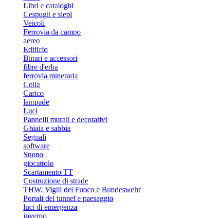
Libri e cataloghi
Cespugli e siepi
Veicoli
Ferrovia da campo
aereo
Edificio
Binari e accessori
fibre d'erba
ferrovia mineraria
Colla
Carico
lampade
Luci
Pannelli murali e decorativi
Ghiaia e sabbia
Segnali
software
Suono
giocattolo
Scartamento TT
Costruzione di strade
THW, Vigili del Fuoco e Bundeswehr
Portali del tunnel e paesaggio
luci di emergenza
inverno