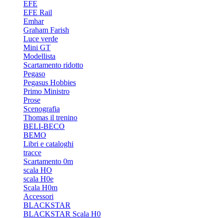
EFE
EFE Rail
Emhar
Graham Farish
Luce verde
Mini GT
Modellista
Scartamento ridotto
Pegaso
Pegasus Hobbies
Primo Ministro
Prose
Scenografia
Thomas il trenino
BELI-BECO
BEMO
Libri e cataloghi
tracce
Scartamento 0m
scala HO
scala H0e
Scala H0m
Accessori
BLACKSTAR
BLACKSTAR Scala H0