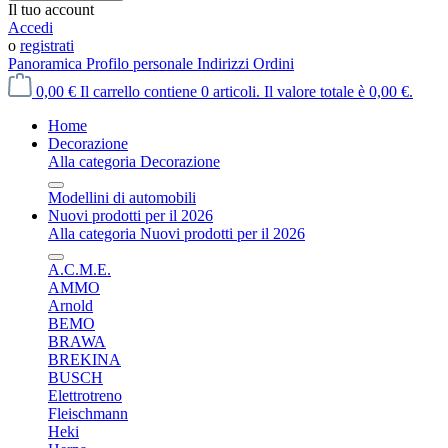
Il tuo account
Accedi
o
registrati
Panoramica
Profilo personale
Indirizzi
Ordini
0,00 €
Il carrello contiene 0 articoli. Il valore totale è 0,00 €.
Home
Decorazione
Alla categoria Decorazione
Modellini di automobili
Nuovi prodotti per il 2026
Alla categoria Nuovi prodotti per il 2026
A.C.M.E.
AMMO
Arnold
BEMO
BRAWA
BREKINA
BUSCH
Elettrotreno
Fleischmann
Heki