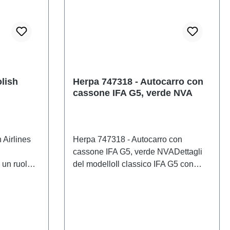
ticolo:
 pezzoEAN:
 prodotto:
0scala:
l'età:
lish
Herpa 747318 - Autocarro con
cassone IFA G5, verde NVA
 Airlines
Herpa 747318 - Autocarro con
cassone IFA G5, verde NVADettagli
 un ruolo
del modelloIl classico IFA G5 con
ne della
carrozzeria a scatola nella livrea NVA
i anni '90.
viene nuovamente prodotto da Herpa
smo in
in edizione limitata.Attenzione!Non
a iniziò a
adatto a bambini di età inferiore a 14
erei di
anni.I nostri prodotti non sono