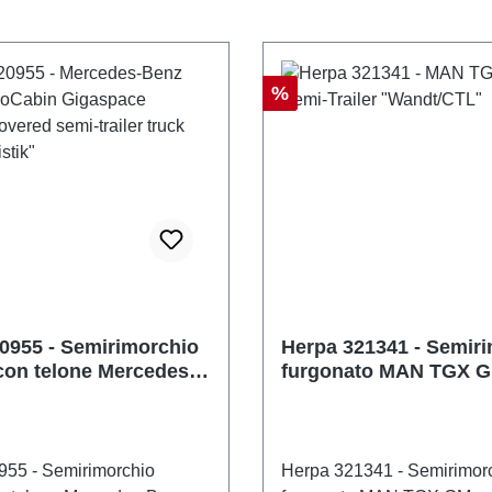
Sconto
%
0955 - Semirimorchio
Herpa 321341 - Semir
con telone Mercedes-
furgonato MAN TGX 
ros L ProCabin
"Wandt/CTL"
e "Stöhr Logistik"
955 - Semirimorchio
Herpa 321341 - Semirimor