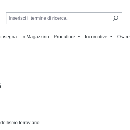
Consegna
In Magazzino
Produttore
locomotive
Osare
6
odellismo ferroviario