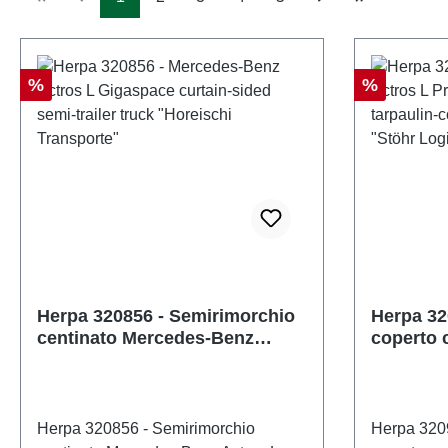
Sconto
Sconto
%
%
Herpa 320856 - Semirimorchio
Herpa 32
centinato Mercedes-Benz
coperto 
Actros L Gigaspace "Horeischi
Benz Act
Transporte"
Gigaspac
Herpa 320856 - Semirimorchio
Herpa 320