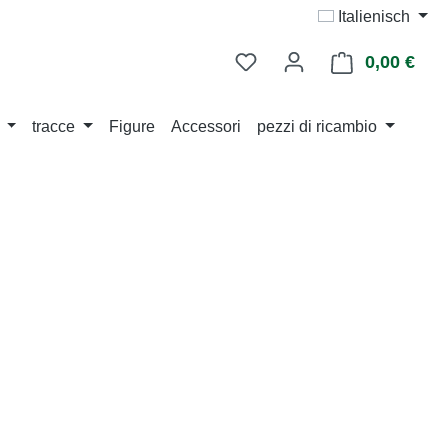
Italienisch
0,00 €
Il ca
tracce
Figure
Accessori
pezzi di ricambio