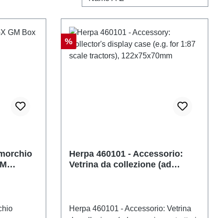
Sconto
%
imorchio
Herpa 460101 - Accessorio:
GM
Vetrina da collezione (ad
esempio per trattori in scala
1:87), 122x75x70mm
chio
Herpa 460101 - Accessorio: Vetrina