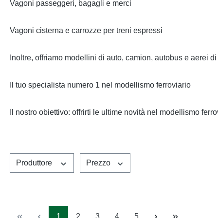
Vagoni passeggeri, bagagli e merci
Vagoni cisterna e carrozze per treni espressi
Inoltre, offriamo modellini di auto, camion, autobus e aerei 
Il tuo specialista numero 1 nel modellismo ferroviario
Il nostro obiettivo: offrirti le ultime novità nel modellismo fer
Produttore
Prezzo
Pagina
Pagina
Pagina
Pagina
Pagina
1
2
3
4
5