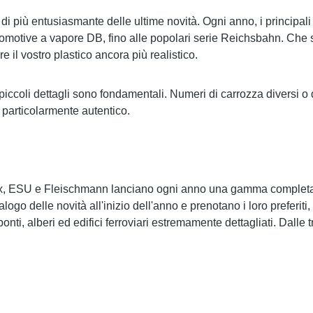
di più entusiasmante delle ultime novità. Ogni anno, i principali 
omotive a vapore DB, fino alle popolari serie Reichsbahn. Che si 
e il vostro plastico ancora più realistico.
 piccoli dettagli sono fondamentali. Numeri di carrozza diversi o
o particolarmente autentico.
ix, ESU e Fleischmann lanciano ogni anno una gamma completa di n
logo delle novità all'inizio dell'anno e prenotano i loro preferiti
nti, alberi ed edifici ferroviari estremamente dettagliati. Dalle t