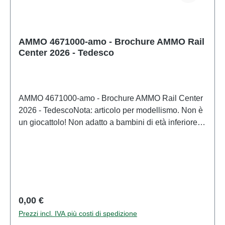
AMMO 4671000-amo - Brochure AMMO Rail
Center 2026 - Tedesco
AMMO 4671000-amo - Brochure AMMO Rail Center
2026 - TedescoNota: articolo per modellismo. Non è
un giocattolo! Non adatto a bambini di età inferiore a
14 anni. Contiene piccole parti che potrebbero
rappresentare un rischio di soffocamento e alcuni
componenti presentano punte affilate
funzionali. Caratteristiche: Produttore: AMMOCodice
articolo: 4671000numero di pezzi: 1 pezzoEAN:
4007246710003Tipologia di prodotto:
Prezzo normale:
0,00 €
Accessoritraccia: neutroRaccomandazione sull'età:
Prezzi incl. IVA più costi di spedizione
Dai 14 anni in suRAEE n.: DE 95117429