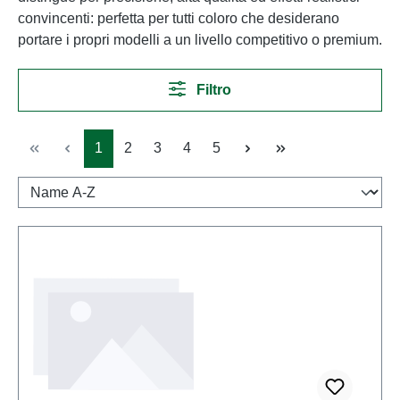
convincenti: perfetta per tutti coloro che desiderano
portare i propri modelli a un livello competitivo o premium.
Filtro
Pagina
Pagina
Pagina
Pagina
Pagina
1
2
3
4
5