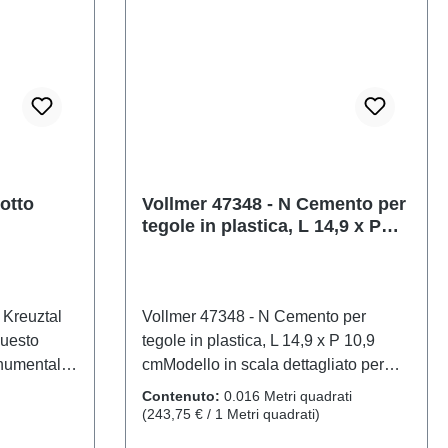
otto
Vollmer 47348 - N Cemento per
tegole in plastica, L 14,9 x P
10,9 cm
 Kreuztal
Vollmer 47348 - N Cemento per
Questo
tegole in plastica, L 14,9 x P 10,9
onumentale.
cmModello in scala dettagliato per
per
collezionisti adulti. Maneggiare con
Contenuto:
0.016 Metri quadrati
mbio di
cura. Non adatto a bambini di età
(243,75 € / 1 Metri quadrati)
. Grazie
inferiore a 14 anni. Contiene piccole