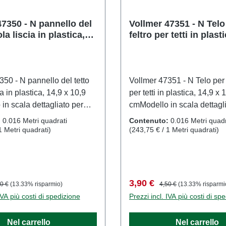
ecorazionitraccia: Nscala:
Produttore: VollmerCodice a
mandazione sull'età: Dai
47318numero di pezzi: 1 
47350 - N pannello del
Vollmer 47351 - N Telo 
la liscia in plastica,
feltro per tetti in plast
n suRAEE n.: DE 86057721
4026602473185Tipologia di
0,9 cm
10,9 cm
Edifici e decorazionitraccia
1:160Raccomandazione sull
14 anni in suRAEE n.: DE
350 - N pannello del tetto
Vollmer 47351 - N Telo per te
ia in plastica, 14,9 x 10,9
per tetti in plastica, 14,9 x 
in scala dettagliato per
cmModello in scala dettagl
ti adulti. Maneggiare con
collezionisti adulti. Maneg
:
0.016 Metri quadrati
Contenuto:
0.016 Metri quadr
adatto a bambini di età
cura. Non adatto a bambini 
1 Metri quadrati)
(243,75 € / 1 Metri quadrati)
 14 anni. Contiene piccole
inferiore a 14 anni. Contie
possono rappresentare un
parti che possono rapprese
soffocamento e alcuni
rischio di soffocamento e a
 presentano punte affilate
componenti presentano punt
 vendita:
zzo normale:
Prezzo di vendita:
Prezzo normale:
3,90 €
0 €
(13.33% risparmio)
4,50 €
(13.33% risparmi
i. Per alimentare questo
funzionanti. Per alimentar
IVA più costi di spedizione
Prezzi incl. IVA più costi di sp
consentito utilizzare
prodotto è consentito utiliz
ente un trasformatore
esclusivamente un trasfor
Nel carrello
Nel carrello
 prodotto secondo la norma
giocattolo prodotto second