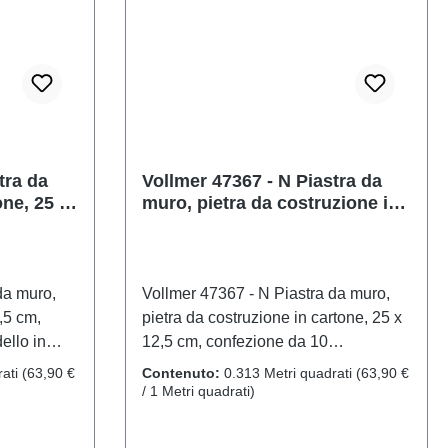
zione
Nscala: 1:160Raccomandazione
RAEE n.:
sull'età: Dai 14 anni in suRAEE n.:
DE 86057721
tra da
Vollmer 47367 - N Piastra da
ne, 25 x
muro, pietra da costruzione in
a 10
cartone, 25 x 12,5 cm,
confezione da 10 pezzi
da muro,
Vollmer 47367 - N Piastra da muro,
,5 cm,
pietra da costruzione in cartone, 25 x
ello in
12,5 cm, confezione da 10
onisti
pezziModello in scala dettagliato per
rati
(63,90 €
Contenuto:
0.313 Metri quadrati
(63,90 €
a. Non
collezionisti adulti. Maneggiare con
/ 1 Metri quadrati)
riore a 14
cura. Non adatto a bambini di età
i che
inferiore a 14 anni. Contiene piccole