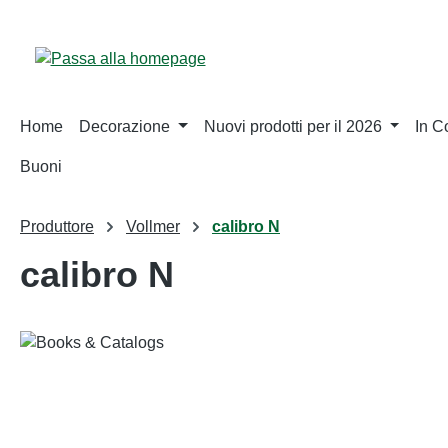
sa al contenuto principale
Salta alla ricerca
Passa alla navigazione principale
Home
Decorazione
Nuovi prodotti per il 2026
In 
Buoni
Produttore
Vollmer
calibro N
calibro N