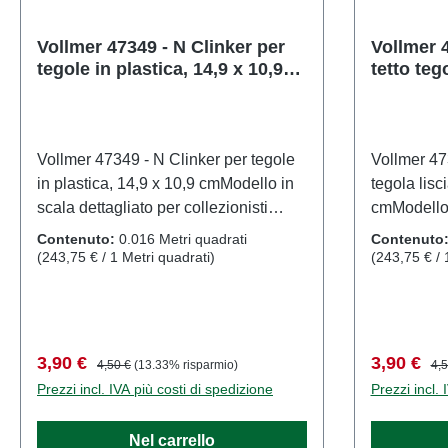
Edifici e d
1:160Racco
Vollmer 47349 - N Clinker per
Vollmer 
tegole in plastica, 14,9 x 10,9
tetto tego
14 anni i
cm
14,9 x 1
Vollmer 47349 - N Clinker per tegole
Vollmer 47
in plastica, 14,9 x 10,9 cmModello in
tegola lisc
scala dettagliato per collezionisti
cmModello 
adulti. Maneggiare con cura. Non
collezionis
Contenuto:
0.016 Metri quadrati
Contenuto
adatto a bambini di età inferiore a 14
cura. Non 
(243,75 € / 1 Metri quadrati)
(243,75 € / 
anni. Contiene piccole parti che
inferiore a
possono rappresentare un rischio di
parti che 
soffocamento e alcuni componenti
rischio di 
presentano punte affilate funzionanti.
componenti
Prezzo di vendita:
Prezzo normale:
Prezzo di
Pre
3,90 €
3,90 €
4,50 €
(13.33% risparmio)
4,5
Per alimentare questo prodotto è
funzionant
Prezzi incl. IVA più costi di spedizione
Prezzi incl. 
consentito utilizzare esclusivamente
prodotto è 
un trasformatore giocattolo prodotto
esclusivam
Nel carrello
secondo la norma VDE 0570-2-7/DIN
giocattolo