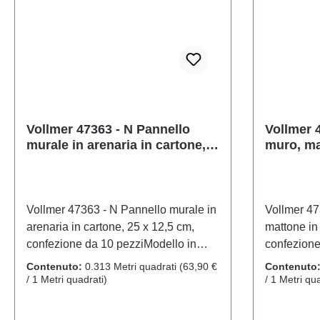
Nscala: 1:160Raccomandazione
Nscala: 1
sull'età: Dai 14 anni in suRAEE n.:
sull'età: D
DE 86057721
DE 86057
Vollmer 47363 - N Pannello
Vollmer 4
murale in arenaria in cartone,
muro, ma
25 x 12,5 cm, confezione da 10
12,5 cm,
pezzi
pezzi
Vollmer 47363 - N Pannello murale in
Vollmer 47
arenaria in cartone, 25 x 12,5 cm,
mattone in
confezione da 10 pezziModello in
confezione
scala dettagliato per collezionisti
scala detta
Contenuto:
0.313 Metri quadrati
(63,90 €
Contenuto
adulti. Maneggiare con cura. Non
adulti. Ma
/ 1 Metri quadrati)
/ 1 Metri qua
adatto a bambini di età inferiore a 14
adatto a ba
anni. Contiene piccole parti che
anni. Conti