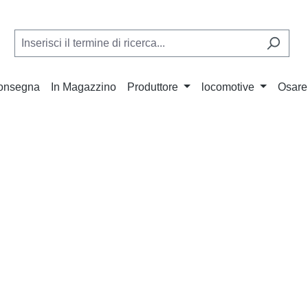
Consegna
In Magazzino
Produttore
locomotive
Osare