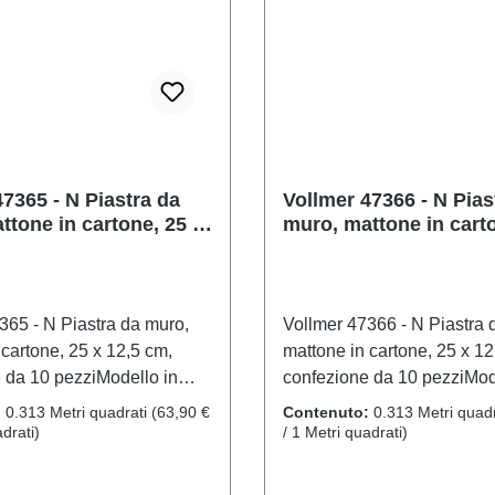
:160Raccomandazione
Nscala: 1:160Raccomanda
ai 14 anni in suRAEE n.:
sull'età: Dai 14 anni in su
721
DE 86057721
7365 - N Piastra da
Vollmer 47366 - N Pias
ttone in cartone, 25 x
muro, mattone in carto
 confezione da 10
12,5 cm, confezione d
pezzi
365 - N Piastra da muro,
Vollmer 47366 - N Piastra 
 cartone, 25 x 12,5 cm,
mattone in cartone, 25 x 12
 da 10 pezziModello in
confezione da 10 pezziMod
gliato per collezionisti
scala dettagliato per collezi
:
0.313 Metri quadrati
(63,90 €
Contenuto:
0.313 Metri quad
neggiare con cura. Non
adulti. Maneggiare con cur
drati)
/ 1 Metri quadrati)
mbini di età inferiore a 14
adatto a bambini di età infe
ene piccole parti che
anni. Contiene piccole part