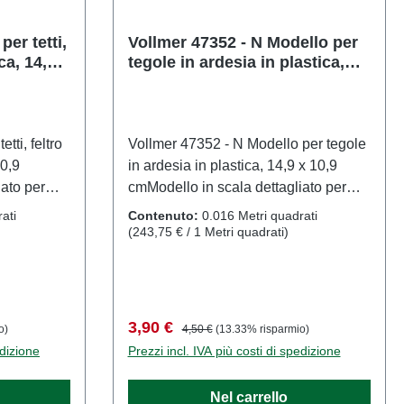
rticolo:
pezzoEAN:
per tetti,
Vollmer 47352 - N Modello per
ica, 14,9 x
tegole in ardesia in plastica,
 prodotto:
14,9 x 10,9 cm
: Nscala:
'età: Dai
 86057721
tti, feltro
Vollmer 47352 - N Modello per tegole
10,9
in ardesia in plastica, 14,9 x 10,9
iato per
cmModello in scala dettagliato per
giare con
collezionisti adulti. Maneggiare con
ati
Contenuto:
0.016 Metri quadrati
di età
cura. Non adatto a bambini di età
(243,75 € / 1 Metri quadrati)
ne piccole
inferiore a 14 anni. Contiene piccole
ntare un
parti che possono rappresentare un
lcuni
rischio di soffocamento e alcuni
e affilate
componenti presentano punte affilate
Prezzo di vendita:
Prezzo normale:
3,90 €
o)
4,50 €
(13.33% risparmio)
e questo
funzionanti. Per alimentare questo
edizione
Prezzi incl. IVA più costi di spedizione
zare
prodotto è consentito utilizzare
matore
esclusivamente un trasformatore
Nel carrello
o la norma
giocattolo prodotto secondo la norma