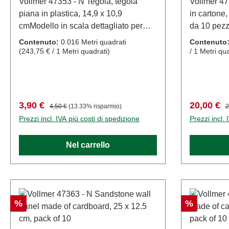
Vollmer 47353 - N Tegola, tegola
Vollmer 47
piana in plastica, 14,9 x 10,9
in cartone
cmModello in scala dettagliato per
da 10 pezz
collezionisti adulti. Maneggiare con
dettagliato 
Contenuto:
0.016 Metri quadrati
Contenuto
cura. Non adatto a bambini di età
Maneggiare
(243,75 € / 1 Metri quadrati)
/ 1 Metri qua
inferiore a 14 anni. Contiene piccole
bambini di 
parti che possono rappresentare un
Contiene p
rischio di soffocamento e alcuni
rappresenta
componenti presentano punte affilate
soffocamen
Prezzo di vendita:
Prezzo normale:
Prezzo di
P
3,90 €
20,00 €
4,50 €
(13.33% risparmio)
2
funzionanti. Per alimentare questo
presentano 
Prezzi incl. IVA più costi di spedizione
Prezzi incl. 
prodotto è consentito utilizzare
Per alimen
esclusivamente un trasformatore
consentito
Nel carrello
giocattolo prodotto secondo la norma
un trasform
VDE 0570-2-7/DIN EN 61558-2-
secondo l
7. Caratteristiche: Produttore:
EN 61558-2
VollmerCodice articolo: 47353numero
Produttore
di pezzi: 1 pezzoEAN:
47360nume
Sconto
Sconto
%
%
4026602473536Tipologia di prodotto:
4026602473
Pannelli per pareti e tettitraccia:
Pannelli per