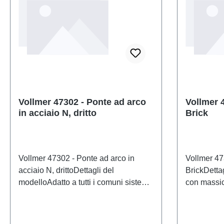
Vollmer 47302 - Ponte ad arco
Vollmer 
in acciaio N, dritto
Brick
Vollmer 47302 - Ponte ad arco in
Vollmer 47
acciaio N, drittoDettagli del
BrickDettag
modelloAdatto a tutti i comuni sistemi
con massic
di binari in scala N e Z. Dimensioni: L
struttura a
16 x P 3,3 x A 4,2 cm. Altezza binario:
tracciato c
1 cm.Modello in scala dettagliato per
a tutti i si