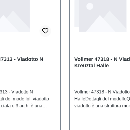
47313 - Viadotto N
Vollmer 47318 - N Viad
Kreuztal Halle
313 - Viadotto N
Vollmer 47318 - N Viadotto
li del modelloIl viadotto
HalleDettagli del modello
ciata e 3 archi è una
viadotto è una struttura m
 ponte ideale per qualsiasi
Fu costruito negli anni '30 
on spazio standard. Adatto
aggirare la stazione di sca
stemi di binari comuni.
Michaelstein vicino a Halle