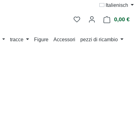
Italienisch
0,00 €
Il ca
tracce
Figure
Accessori
pezzi di ricambio