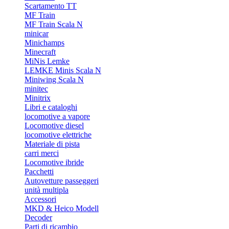
Scartamento TT
MF Train
MF Train Scala N
minicar
Minichamps
Minecraft
MiNis Lemke
LEMKE Minis Scala N
Miniwing Scala N
minitec
Minitrix
Libri e cataloghi
locomotive a vapore
Locomotive diesel
locomotive elettriche
Materiale di pista
carri merci
Locomotive ibride
Pacchetti
Autovetture passeggeri
unità multipla
Accessori
MKD & Heico Modell
Decoder
Parti di ricambio