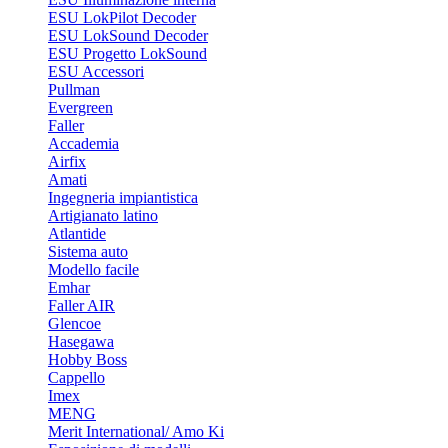
ESU LokPilot Decoder
ESU LokSound Decoder
ESU Progetto LokSound
ESU Accessori
Pullman
Evergreen
Faller
Accademia
Airfix
Amati
Ingegneria impiantistica
Artigianato latino
Atlantide
Sistema auto
Modello facile
Emhar
Faller AIR
Glencoe
Hasegawa
Hobby Boss
Cappello
Imex
MENG
Merit International/ Amo Ki