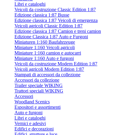
Libri e cataloghi
Veicoli da costruzione Classic Edition 1:87
Edizione classica 1:87 Busse
Edizione classica 1:87 Veicoli di emergenza
Veicoli agricoli Classic Edition 1:87
Edizione classica 1:87 Camion e treni camion
Edizione Classica 1:87 Auto e Furgoni
Miniaturen 1:160 Baufahrzeuge
Miniature 1:160 Veicoli agricoli
Miniature 1:160 camion e autocarri
Miniature 1:160 Auto e furgoni
Veicoli da costruzione Modern Edition 1:87
Veicoli agricoli Modern Edition 1:87
Stampati di accessori da collezione
Accessori da collezione
Trailer speciale WIKING
Trattori speciali WIKING
Accessori
Woodland Scenics
Espositori e assortimenti
Auto e furgoni
Libri e cataloghi
Vernici e adesivi
Edifici e decorazioni
Edifici, strutture e luce