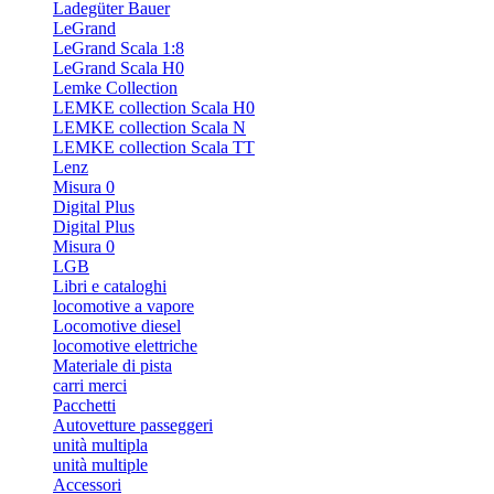
Ladegüter Bauer
LeGrand
LeGrand Scala 1:8
LeGrand Scala H0
Lemke Collection
LEMKE collection Scala H0
LEMKE collection Scala N
LEMKE collection Scala TT
Lenz
Misura 0
Digital Plus
Digital Plus
Misura 0
LGB
Libri e cataloghi
locomotive a vapore
Locomotive diesel
locomotive elettriche
Materiale di pista
carri merci
Pacchetti
Autovetture passeggeri
unità multipla
unità multiple
Accessori