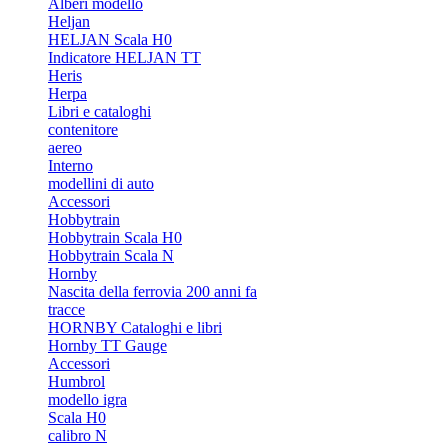
Alberi modello
Heljan
HELJAN Scala H0
Indicatore HELJAN TT
Heris
Herpa
Libri e cataloghi
contenitore
aereo
Interno
modellini di auto
Accessori
Hobbytrain
Hobbytrain Scala H0
Hobbytrain Scala N
Hornby
Nascita della ferrovia 200 anni fa
tracce
HORNBY Cataloghi e libri
Hornby TT Gauge
Accessori
Humbrol
modello igra
Scala H0
calibro N