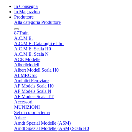
In Consegna
In Magazzino
Produttore
Alla categoria Produttore
87Train
A.C.M.E.
A.C.M.E. Cataloghi e libri
A.C.M.E. Scala H0
A.C.M.E. Scala N
ACE Modelle
AlbertModell
Albert Modell Scala H0
ALMROSE
Amintiri Feroviare
AF Models Scala H0
AF Models Scala N
AF Models Scala TT
Accessori
MUNIZIONI
Set di colori a tema
Aritec
Arndt Spezial Modelle (ASM)
Arndt Spezial Modelle (ASM) Scala H0