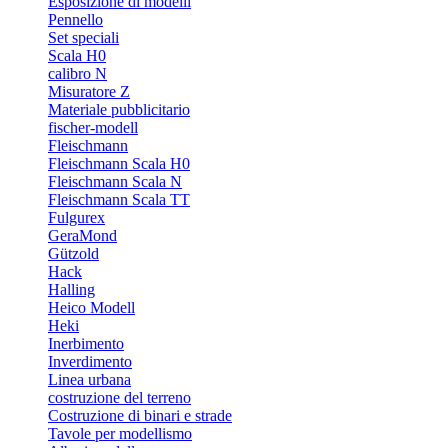
Esposizione di modelli
Pennello
Set speciali
Scala H0
calibro N
Misuratore Z
Materiale pubblicitario
fischer-modell
Fleischmann
Fleischmann Scala H0
Fleischmann Scala N
Fleischmann Scala TT
Fulgurex
GeraMond
Gützold
Hack
Halling
Heico Modell
Heki
Inerbimento
Inverdimento
Linea urbana
costruzione del terreno
Costruzione di binari e strade
Tavole per modellismo