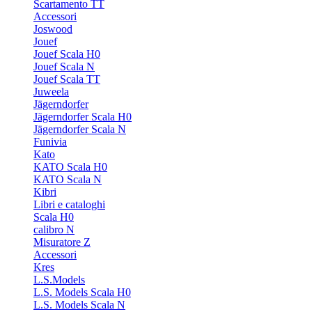
Scartamento TT
Accessori
Joswood
Jouef
Jouef Scala H0
Jouef Scala N
Jouef Scala TT
Juweela
Jägerndorfer
Jägerndorfer Scala H0
Jägerndorfer Scala N
Funivia
Kato
KATO Scala H0
KATO Scala N
Kibri
Libri e cataloghi
Scala H0
calibro N
Misuratore Z
Accessori
Kres
L.S.Models
L.S. Models Scala H0
L.S. Models Scala N