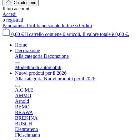
Chiudi menu
Il tuo account
Accedi
o
registrati
Panoramica
Profilo personale
Indirizzi
Ordini
0,00 €
Il carrello contiene 0 articoli. Il valore totale è 0,00 €.
Home
Decorazione
Alla categoria Decorazione
Modellini di automobili
Nuovi prodotti per il 2026
Alla categoria Nuovi prodotti per il 2026
A.C.M.E.
AMMO
Arnold
BEMO
BRAWA
BREKINA
BUSCH
Elettrotreno
Fleischmann