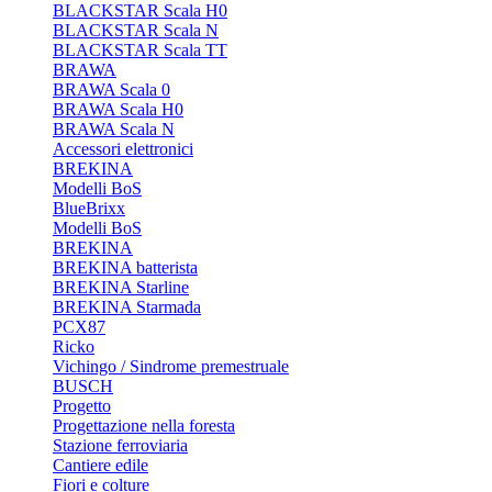
BLACKSTAR Scala H0
BLACKSTAR Scala N
BLACKSTAR Scala TT
BRAWA
BRAWA Scala 0
BRAWA Scala H0
BRAWA Scala N
Accessori elettronici
BREKINA
Modelli BoS
BlueBrixx
Modelli BoS
BREKINA
BREKINA batterista
BREKINA Starline
BREKINA Starmada
PCX87
Ricko
Vichingo / Sindrome premestruale
BUSCH
Progetto
Progettazione nella foresta
Stazione ferroviaria
Cantiere edile
Fiori e colture