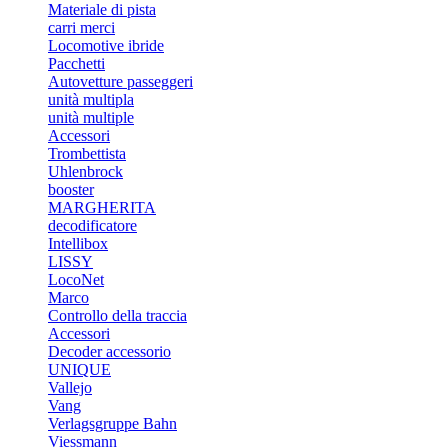
Materiale di pista
carri merci
Locomotive ibride
Pacchetti
Autovetture passeggeri
unità multipla
unità multiple
Accessori
Trombettista
Uhlenbrock
booster
MARGHERITA
decodificatore
Intellibox
LISSY
LocoNet
Marco
Controllo della traccia
Accessori
Decoder accessorio
UNIQUE
Vallejo
Vang
Verlagsgruppe Bahn
Viessmann