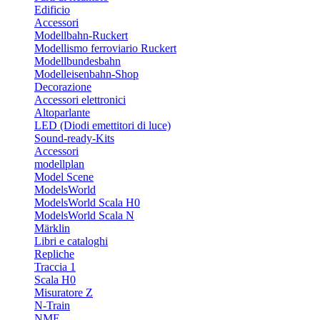
Edificio
Accessori
Modellbahn-Ruckert
Modellismo ferroviario Ruckert
Modellbundesbahn
Modelleisenbahn-Shop
Decorazione
Accessori elettronici
Altoparlante
LED (Diodi emettitori di luce)
Sound-ready-Kits
Accessori
modellplan
Model Scene
ModelsWorld
ModelsWorld Scala H0
ModelsWorld Scala N
Märklin
Libri e cataloghi
Repliche
Traccia 1
Scala H0
Misuratore Z
N-Train
NME