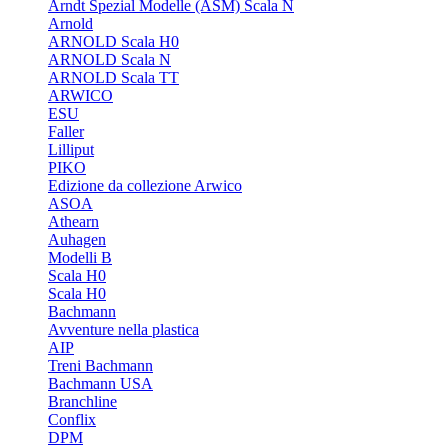
Arndt Spezial Modelle (ASM) Scala N
Arnold
ARNOLD Scala H0
ARNOLD Scala N
ARNOLD Scala TT
ARWICO
ESU
Faller
Lilliput
PIKO
Edizione da collezione Arwico
ASOA
Athearn
Auhagen
Modelli B
Scala H0
Scala H0
Bachmann
Avventure nella plastica
AIP
Treni Bachmann
Bachmann USA
Branchline
Conflix
DPM