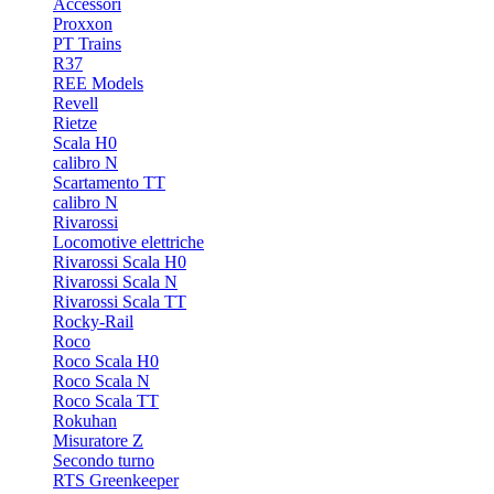
Accessori
Proxxon
PT Trains
R37
REE Models
Revell
Rietze
Scala H0
calibro N
Scartamento TT
calibro N
Rivarossi
Locomotive elettriche
Rivarossi Scala H0
Rivarossi Scala N
Rivarossi Scala TT
Rocky-Rail
Roco
Roco Scala H0
Roco Scala N
Roco Scala TT
Rokuhan
Misuratore Z
Secondo turno
RTS Greenkeeper