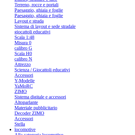
Terreno, rocce e portali
Paesaggio, ghiaia e foglie
Paesaggio, ghiaia e foglie
Layout e strada
Sistema di layout e sede stradale
giocattoli educativi
Scala 1:48
Misura 0
calibro G
Scala H0
calibro N
Attrezzo
Scienza / Giocattoli educativi
Accessori
Y-Modelle
YaMoRC
ZIMO
Sistema digitale e accessori
Altoparlante
Materiale pubblicitario
Decoder ZIMO
Accessori
Stella
locomotive
Alla categoria locomotive