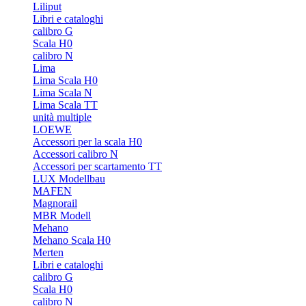
Liliput
Libri e cataloghi
calibro G
Scala H0
calibro N
Lima
Lima Scala H0
Lima Scala N
Lima Scala TT
unità multiple
LOEWE
Accessori per la scala H0
Accessori calibro N
Accessori per scartamento TT
LUX Modellbau
MAFEN
Magnorail
MBR Modell
Mehano
Mehano Scala H0
Merten
Libri e cataloghi
calibro G
Scala H0
calibro N