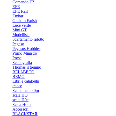
Comando EZ
EFE
EFE Rail
Emhar
Graham Farish
Luce verde
Mini GT
Modellista
Scartamento ridotto
Pegaso
Pegasus Hobbies
Primo Ministro
Prose
Scenografia
Thomas il trenino
BELI-BECO
BEMO
Libri e cataloghi
tracce
Scartamento 0m
scala HO
scala H0e
Scala H0m
Accessori
BLACKSTAR