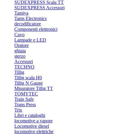
SUDEXPRESS Scala TT
SUDEXPRESS Accessori
Tamiya
Tams Electronics
decodificatore
Componenti elettronici
Cavo
Lampade e LED
Oratore
ghiaia
sterzo
Accessori
TECHNO
Tillig
Tillig scala H0
Tillig N Gauge
Misuratore Tillig TT
TOMYTEC
Train Safe
Trans Press
Trix
Libri e cataloghi
locomotive a vapore
Locomotive diesel
locomotive elettriche