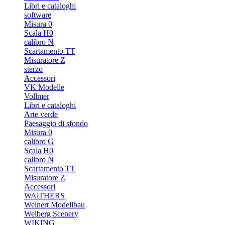
Libri e cataloghi
software
Misura 0
Scala H0
calibro N
Scartamento TT
Misuratore Z
sterzo
Accessori
VK Modelle
Vollmer
Libri e cataloghi
Arte verde
Paesaggio di sfondo
Misura 0
calibro G
Scala H0
calibro N
Scartamento TT
Misuratore Z
Accessori
WAlTHERS
Weinert Modellbau
Welberg Scenery
WIKING