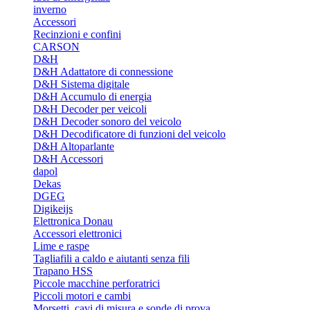
inverno
Accessori
Recinzioni e confini
CARSON
D&H
D&H Adattatore di connessione
D&H Sistema digitale
D&H Accumulo di energia
D&H Decoder per veicoli
D&H Decoder sonoro del veicolo
D&H Decodificatore di funzioni del veicolo
D&H Altoparlante
D&H Accessori
dapol
Dekas
DGEG
Digikeijs
Elettronica Donau
Accessori elettronici
Lime e raspe
Tagliafili a caldo e aiutanti senza fili
Trapano HSS
Piccole macchine perforatrici
Piccoli motori e cambi
Morsetti, cavi di misura e sonde di prova