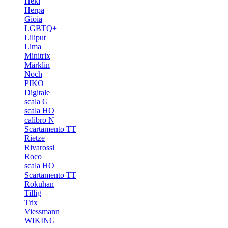
Heki
Herpa
Gioia
LGBTQ+
Liliput
Lima
Minitrix
Märklin
Noch
PIKO
Digitale
scala G
scala HO
calibro N
Scartamento TT
Rietze
Rivarossi
Roco
scala HO
Scartamento TT
Rokuhan
Tillig
Trix
Viessmann
WIKING