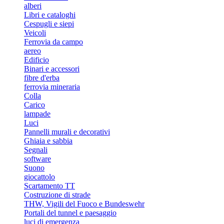
alberi
Libri e cataloghi
Cespugli e siepi
Veicoli
Ferrovia da campo
aereo
Edificio
Binari e accessori
fibre d'erba
ferrovia mineraria
Colla
Carico
lampade
Luci
Pannelli murali e decorativi
Ghiaia e sabbia
Segnali
software
Suono
giocattolo
Scartamento TT
Costruzione di strade
THW, Vigili del Fuoco e Bundeswehr
Portali del tunnel e paesaggio
luci di emergenza