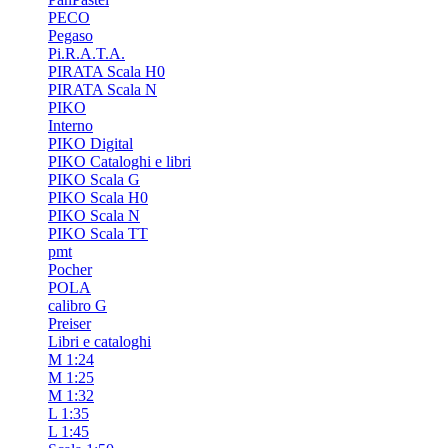
PECO
Pegaso
Pi.R.A.T.A.
PIRATA Scala H0
PIRATA Scala N
PIKO
Interno
PIKO Digital
PIKO Cataloghi e libri
PIKO Scala G
PIKO Scala H0
PIKO Scala N
PIKO Scala TT
pmt
Pocher
POLA
calibro G
Preiser
Libri e cataloghi
M 1:24
M 1:25
M 1:32
L 1:35
L 1:45