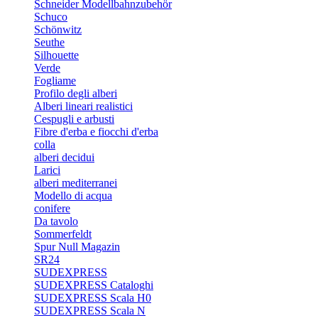
Schneider Modellbahnzubehör
Schuco
Schönwitz
Seuthe
Silhouette
Verde
Fogliame
Profilo degli alberi
Alberi lineari realistici
Cespugli e arbusti
Fibre d'erba e fiocchi d'erba
colla
alberi decidui
Larici
alberi mediterranei
Modello di acqua
conifere
Da tavolo
Sommerfeldt
Spur Null Magazin
SR24
SUDEXPRESS
SUDEXPRESS Cataloghi
SUDEXPRESS Scala H0
SUDEXPRESS Scala N