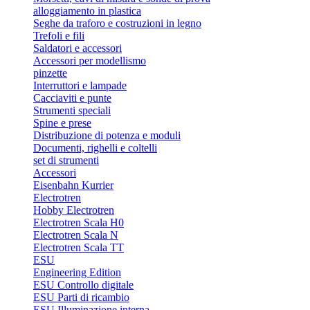
alloggiamento in plastica
Seghe da traforo e costruzioni in legno
Trefoli e fili
Saldatori e accessori
Accessori per modellismo
pinzette
Interruttori e lampade
Cacciaviti e punte
Strumenti speciali
Spine e prese
Distribuzione di potenza e moduli
Documenti, righelli e coltelli
set di strumenti
Accessori
Eisenbahn Kurrier
Electrotren
Hobby Electrotren
Electrotren Scala H0
Electrotren Scala N
Electrotren Scala TT
ESU
Engineering Edition
ESU Controllo digitale
ESU Parti di ricambio
ESU Illuminazione interna