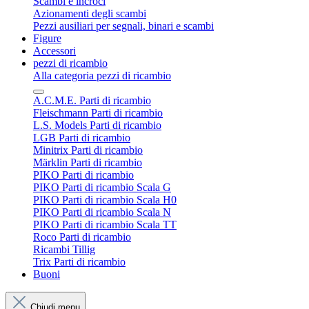
Scambi e incroci
Azionamenti degli scambi
Pezzi ausiliari per segnali, binari e scambi
Figure
Accessori
pezzi di ricambio
Alla categoria pezzi di ricambio
A.C.M.E. Parti di ricambio
Fleischmann Parti di ricambio
L.S. Models Parti di ricambio
LGB Parti di ricambio
Minitrix Parti di ricambio
Märklin Parti di ricambio
PIKO Parti di ricambio
PIKO Parti di ricambio Scala G
PIKO Parti di ricambio Scala H0
PIKO Parti di ricambio Scala N
PIKO Parti di ricambio Scala TT
Roco Parti di ricambio
Ricambi Tillig
Trix Parti di ricambio
Buoni
Chiudi menu