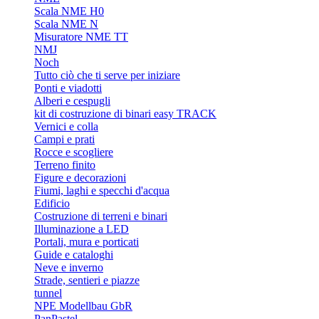
Scala NME H0
Scala NME N
Misuratore NME TT
NMJ
Noch
Tutto ciò che ti serve per iniziare
Ponti e viadotti
Alberi e cespugli
kit di costruzione di binari easy TRACK
Vernici e colla
Campi e prati
Rocce e scogliere
Terreno finito
Figure e decorazioni
Fiumi, laghi e specchi d'acqua
Edificio
Costruzione di terreni e binari
Illuminazione a LED
Portali, mura e porticati
Guide e cataloghi
Neve e inverno
Strade, sentieri e piazze
tunnel
NPE Modellbau GbR
PanPastel