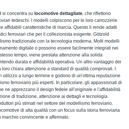
d si concentra su
locomotive dettagliate
, che riflettono
roviari tedeschi. I modelli colpiscono per le loro carrozzerie
le affidabili caratteristiche di marcia. Questo li rende adatti
tici ferroviari che per il collezionista esigente. Götzold
lismo tradizionale con la tecnologia moderna. Molti modelli
onamento digitale o possono essere facilmente integrati nei
llo stesso tempo, viene prestata attenzione alla solida
endo durata e affidabilità operativa. Un altro vantaggio dei
a loro chiara attenzione a standard di qualità comprovati. I
n utilizzo a lungo termine e godono di un'ottima reputazione
ismo ferroviario più esperti. In particolare, gli appassionati di
 ne apprezzano il design fedele all'originale e l'affidabilità
one di tradizione, attenzione ai dettagli e tecnologia
oduttori più stimati nel settore del modellismo ferroviario.
comotive di alta qualità con un focus sulla storia ferroviaria
n marchio convincente e affermato.