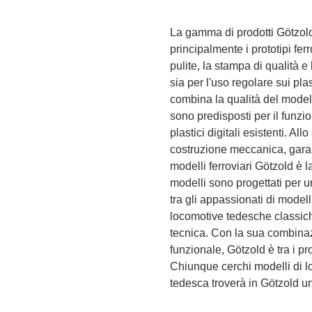
La gamma di prodotti Götzol
principalmente i prototipi fer
pulite, la stampa di qualità e 
sia per l'uso regolare sui plas
combina la qualità del model
sono predisposti per il funzi
plastici digitali esistenti. A
costruzione meccanica, garant
modelli ferroviari Götzold è l
modelli sono progettati per u
tra gli appassionati di modell
locomotive tedesche classiche
tecnica. Con la sua combinazi
funzionale, Götzold è tra i pr
Chiunque cerchi modelli di lo
tedesca troverà in Götzold u