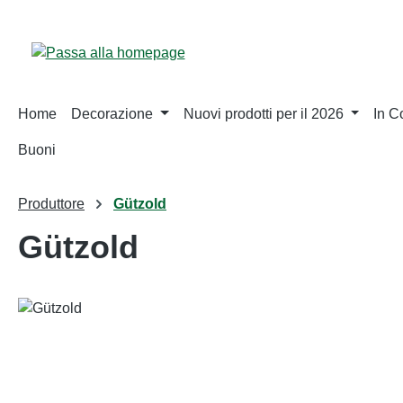
sa al contenuto principale
Salta alla ricerca
Passa alla navigazione principale
Home
Decorazione
Nuovi prodotti per il 2026
In 
Buoni
Produttore
Gützold
Gützold