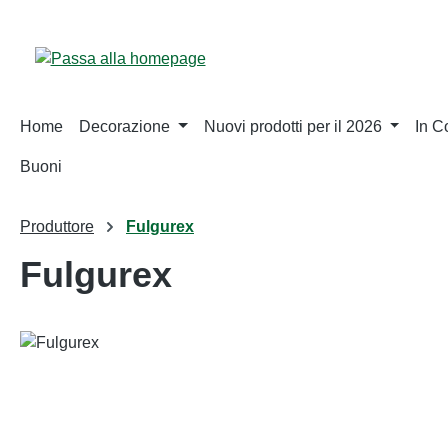
sa al contenuto principale
Salta alla ricerca
Passa alla navigazione principale
Home
Decorazione
Nuovi prodotti per il 2026
In 
Buoni
Produttore
Fulgurex
Fulgurex