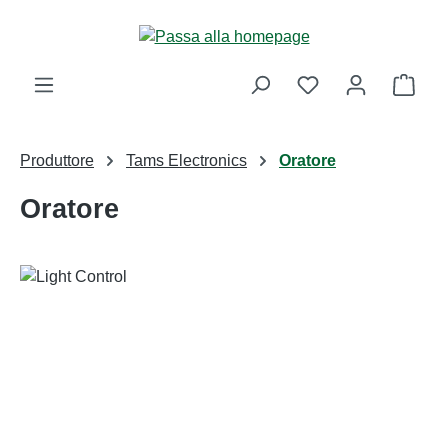
Passa al contenuto principale
Il ca
Produttore
Tams Electronics
Oratore
Oratore