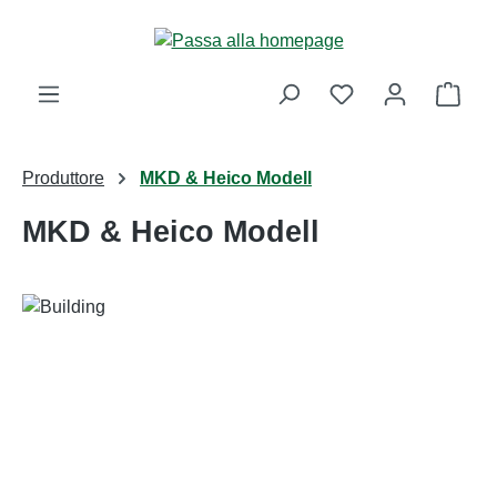
Passa al contenuto principale
Il ca
Produttore
MKD & Heico Modell
MKD & Heico Modell