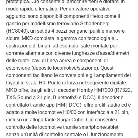
prototipica. Ciò consente di arricchire treni e diorami in
modo rapido e tematico. Per un valore operativo
aggiunto, sono disponibili componenti Heico come il
gancio per modellismo ferroviario Scharfenberg
(HC8040), un set da 4 pezzi per ganci puliti e manovre
sicure. MKD completa la gamma con tecnologia e...
costruzione di binari, ad esempio, sale montate per
corrente alternata con diverse lunghezze d'asse/diametri
delle ruote, cavi di linea aerea e componenti di
estensione (deposito locomotive/stazione). Questi
componenti facilitano le conversioni e gli ampliamenti dei
layout in scala H0. Punto di forza nel segmento digitale:
MKD offre, tra gli altri, il decoder Hornby HM7000 (R7322,
TXS Sound a 21 pin, Bluetooth® e DCC). Il decoder è
controllato tramite app (HM | DCC), offre profili audio ed è
adatto a molte locomotive H0/00 con interfaccia a 21 pin,
incluso un altoparlante Sugar Cube. Ciò consente il
controllo delle locomotive tramite smartphone/tablet
senza un'unità di controllo centrale o il funzionamento