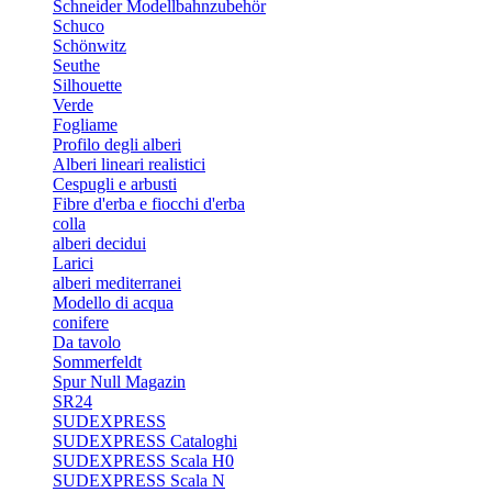
Schneider Modellbahnzubehör
Schuco
Schönwitz
Seuthe
Silhouette
Verde
Fogliame
Profilo degli alberi
Alberi lineari realistici
Cespugli e arbusti
Fibre d'erba e fiocchi d'erba
colla
alberi decidui
Larici
alberi mediterranei
Modello di acqua
conifere
Da tavolo
Sommerfeldt
Spur Null Magazin
SR24
SUDEXPRESS
SUDEXPRESS Cataloghi
SUDEXPRESS Scala H0
SUDEXPRESS Scala N