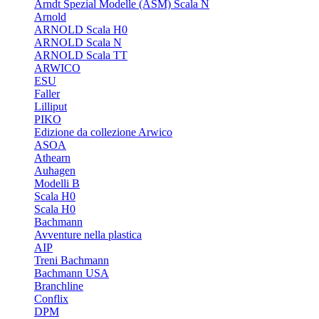
Arndt Spezial Modelle (ASM) Scala N
Arnold
ARNOLD Scala H0
ARNOLD Scala N
ARNOLD Scala TT
ARWICO
ESU
Faller
Lilliput
PIKO
Edizione da collezione Arwico
ASOA
Athearn
Auhagen
Modelli B
Scala H0
Scala H0
Bachmann
Avventure nella plastica
AIP
Treni Bachmann
Bachmann USA
Branchline
Conflix
DPM