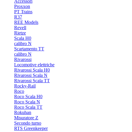
Accessori
Proxxon
PT Trains
R37
REE Models
Revell
Rietze
Scala H0
calibro N
Scartamento TT
calibro N
Rivarossi
Locomotive elettriche
Rivarossi Scala H0
Rivarossi Scala N
Rivarossi Scala TT
Rocky-Rail
Roco
Roco Scala H0
Roco Scala N
Roco Scala TT
Rokuhan
Misuratore Z
Secondo turno
RTS Greenkeeper