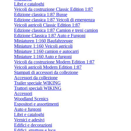
Libri e cataloghi
Veicoli da costruzione Classic Edition 1:87
Edizione classica 1:87 Busse
Edizione classica 1:87 Veicoli di emergenza
Veicoli agricoli Classic Edition 1:87
Edizione classica 1:87 Camion e treni camion
Edizione Classica 1:87 Auto e Furgoni
Miniaturen 1:160 Baufahrzeuge
Miniature 1:160 Veicoli agricoli
Miniature 1:160 camion e autocarri
Miniature 1:160 Auto e furgoni
Veicoli da costruzione Modern Edition 1:87
Veicoli agricoli Modern Edition 1:87
Stampati di accessori da collezione
Accessori da collezione
Trailer speciale WIKING
Trattori speciali WIKING
Accessori
Woodland Scenics
Espositori e assortimenti
Auto e furgoni
Libri e cataloghi
Vernici e adesivi
Edifici e decorazioni
Edifici, strutture e luce