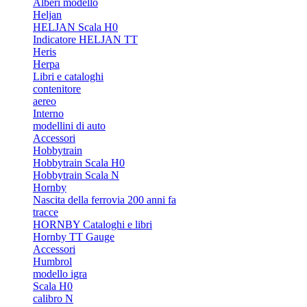
Alberi modello
Heljan
HELJAN Scala H0
Indicatore HELJAN TT
Heris
Herpa
Libri e cataloghi
contenitore
aereo
Interno
modellini di auto
Accessori
Hobbytrain
Hobbytrain Scala H0
Hobbytrain Scala N
Hornby
Nascita della ferrovia 200 anni fa
tracce
HORNBY Cataloghi e libri
Hornby TT Gauge
Accessori
Humbrol
modello igra
Scala H0
calibro N