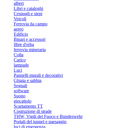
alberi
Libri e cataloghi
Cespugli e siepi
Veicoli
Ferrovia da campo
aereo
Edificio
Binari e accessori
fibre d'erba
ferrovia mineraria
Colla
Carico
lampade
Luci
Pannelli murali e decorativi
Ghiaia e sabbia
Segnali
software
Suono
giocattolo
Scartamento TT
Costruzione di strade
THW, Vigili del Fuoco e Bundeswehr
Portali del tunnel e paesaggio
luci di emergenza