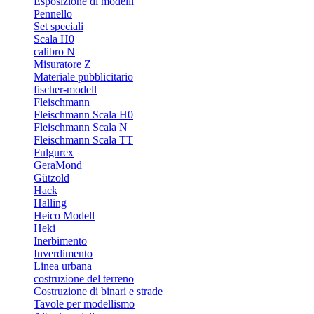
Esposizione di modelli
Pennello
Set speciali
Scala H0
calibro N
Misuratore Z
Materiale pubblicitario
fischer-modell
Fleischmann
Fleischmann Scala H0
Fleischmann Scala N
Fleischmann Scala TT
Fulgurex
GeraMond
Gützold
Hack
Halling
Heico Modell
Heki
Inerbimento
Inverdimento
Linea urbana
costruzione del terreno
Costruzione di binari e strade
Tavole per modellismo