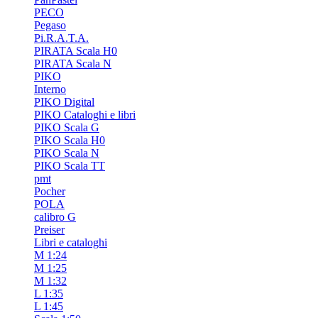
PECO
Pegaso
Pi.R.A.T.A.
PIRATA Scala H0
PIRATA Scala N
PIKO
Interno
PIKO Digital
PIKO Cataloghi e libri
PIKO Scala G
PIKO Scala H0
PIKO Scala N
PIKO Scala TT
pmt
Pocher
POLA
calibro G
Preiser
Libri e cataloghi
M 1:24
M 1:25
M 1:32
L 1:35
L 1:45