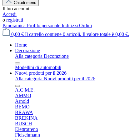
Chiudi menu
Il tuo account
Accedi
o
registrati
Panoramica
Profilo personale
Indirizzi
Ordini
0,00 €
Il carrello contiene 0 articoli. Il valore totale è 0,00 €.
Home
Decorazione
Alla categoria Decorazione
Modellini di automobili
Nuovi prodotti per il 2026
Alla categoria Nuovi prodotti per il 2026
A.C.M.E.
AMMO
Arnold
BEMO
BRAWA
BREKINA
BUSCH
Elettrotreno
Fleischmann