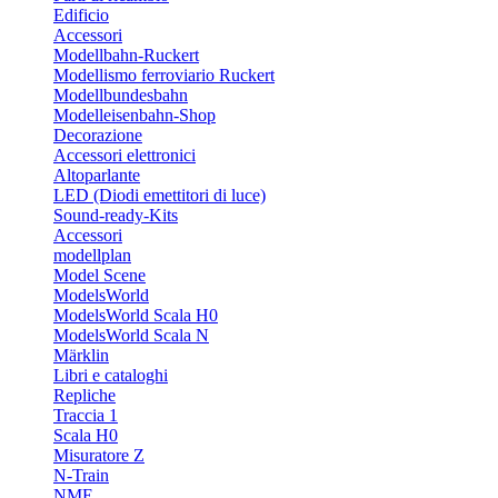
Edificio
Accessori
Modellbahn-Ruckert
Modellismo ferroviario Ruckert
Modellbundesbahn
Modelleisenbahn-Shop
Decorazione
Accessori elettronici
Altoparlante
LED (Diodi emettitori di luce)
Sound-ready-Kits
Accessori
modellplan
Model Scene
ModelsWorld
ModelsWorld Scala H0
ModelsWorld Scala N
Märklin
Libri e cataloghi
Repliche
Traccia 1
Scala H0
Misuratore Z
N-Train
NME