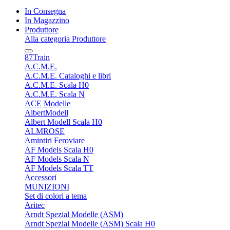
In Consegna
In Magazzino
Produttore
Alla categoria Produttore
87Train
A.C.M.E.
A.C.M.E. Cataloghi e libri
A.C.M.E. Scala H0
A.C.M.E. Scala N
ACE Modelle
AlbertModell
Albert Modell Scala H0
ALMROSE
Amintiri Feroviare
AF Models Scala H0
AF Models Scala N
AF Models Scala TT
Accessori
MUNIZIONI
Set di colori a tema
Aritec
Arndt Spezial Modelle (ASM)
Arndt Spezial Modelle (ASM) Scala H0