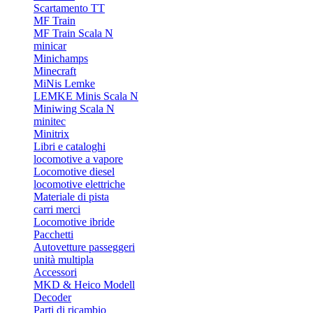
Scartamento TT
MF Train
MF Train Scala N
minicar
Minichamps
Minecraft
MiNis Lemke
LEMKE Minis Scala N
Miniwing Scala N
minitec
Minitrix
Libri e cataloghi
locomotive a vapore
Locomotive diesel
locomotive elettriche
Materiale di pista
carri merci
Locomotive ibride
Pacchetti
Autovetture passeggeri
unità multipla
Accessori
MKD & Heico Modell
Decoder
Parti di ricambio