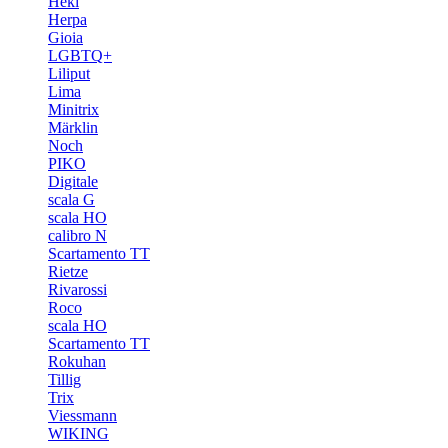
Heki
Herpa
Gioia
LGBTQ+
Liliput
Lima
Minitrix
Märklin
Noch
PIKO
Digitale
scala G
scala HO
calibro N
Scartamento TT
Rietze
Rivarossi
Roco
scala HO
Scartamento TT
Rokuhan
Tillig
Trix
Viessmann
WIKING