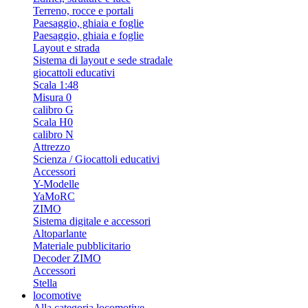
Terreno, rocce e portali
Paesaggio, ghiaia e foglie
Paesaggio, ghiaia e foglie
Layout e strada
Sistema di layout e sede stradale
giocattoli educativi
Scala 1:48
Misura 0
calibro G
Scala H0
calibro N
Attrezzo
Scienza / Giocattoli educativi
Accessori
Y-Modelle
YaMoRC
ZIMO
Sistema digitale e accessori
Altoparlante
Materiale pubblicitario
Decoder ZIMO
Accessori
Stella
locomotive
Alla categoria locomotive