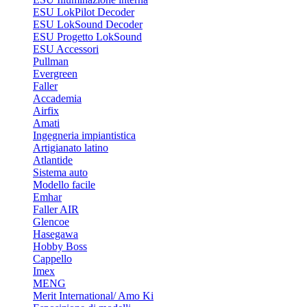
ESU LokPilot Decoder
ESU LokSound Decoder
ESU Progetto LokSound
ESU Accessori
Pullman
Evergreen
Faller
Accademia
Airfix
Amati
Ingegneria impiantistica
Artigianato latino
Atlantide
Sistema auto
Modello facile
Emhar
Faller AIR
Glencoe
Hasegawa
Hobby Boss
Cappello
Imex
MENG
Merit International/ Amo Ki