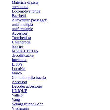
Materiale di pista
carri merci
Locomotive ibride
Pacchetti
Autovetture passeggeri
unità multipla
unità multiple
Accessori
Trombettista
Uhlenbrock
booster
MARGHERITA
decodificatore
Intellibox
LISSY
LocoNet
Marco
Controllo della traccia
Accessori
Decoder accessorio
UNIQUE
Vallejo
Vang
Verlagsgruppe Bahn
Viessmann