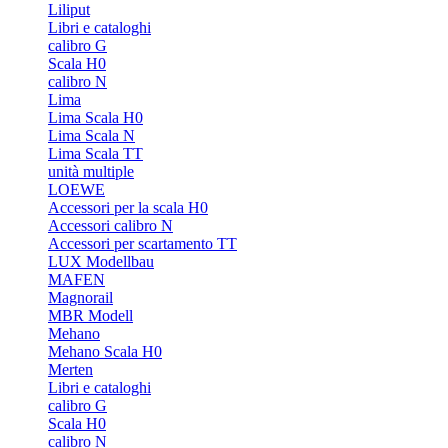
Liliput
Libri e cataloghi
calibro G
Scala H0
calibro N
Lima
Lima Scala H0
Lima Scala N
Lima Scala TT
unità multiple
LOEWE
Accessori per la scala H0
Accessori calibro N
Accessori per scartamento TT
LUX Modellbau
MAFEN
Magnorail
MBR Modell
Mehano
Mehano Scala H0
Merten
Libri e cataloghi
calibro G
Scala H0
calibro N