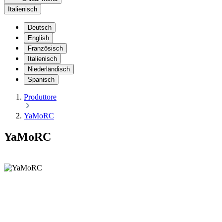
Italienisch
Deutsch
English
Französisch
Italienisch
Niederländisch
Spanisch
Produttore
YaMoRC
YaMoRC