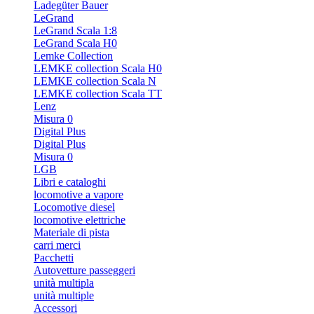
Ladegüter Bauer
LeGrand
LeGrand Scala 1:8
LeGrand Scala H0
Lemke Collection
LEMKE collection Scala H0
LEMKE collection Scala N
LEMKE collection Scala TT
Lenz
Misura 0
Digital Plus
Digital Plus
Misura 0
LGB
Libri e cataloghi
locomotive a vapore
Locomotive diesel
locomotive elettriche
Materiale di pista
carri merci
Pacchetti
Autovetture passeggeri
unità multipla
unità multiple
Accessori