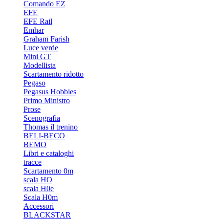
Comando EZ
EFE
EFE Rail
Emhar
Graham Farish
Luce verde
Mini GT
Modellista
Scartamento ridotto
Pegaso
Pegasus Hobbies
Primo Ministro
Prose
Scenografia
Thomas il trenino
BELI-BECO
BEMO
Libri e cataloghi
tracce
Scartamento 0m
scala HO
scala H0e
Scala H0m
Accessori
BLACKSTAR