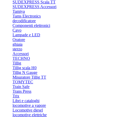
SUDEXPRESS Scala TT
SUDEXPRESS Accessori
Tamiya
Tams Electronics
decodificatore
Componenti elettronici
Cavo
Lampade e LED
Oratore
ghiaia
sterzo
Accessori
TECHNO
Tillig
Tillig scala H0
Tillig N Gauge
Misuratore Tillig TT
TOMYTEC
Train Safe
Trans Press
Trix
Libri e cataloghi
locomotive a vapore
Locomotive diesel
locomotive elettriche