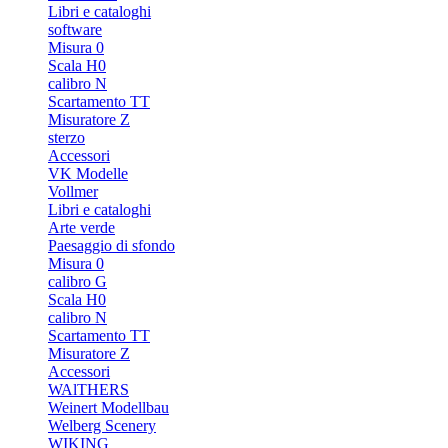
Libri e cataloghi
software
Misura 0
Scala H0
calibro N
Scartamento TT
Misuratore Z
sterzo
Accessori
VK Modelle
Vollmer
Libri e cataloghi
Arte verde
Paesaggio di sfondo
Misura 0
calibro G
Scala H0
calibro N
Scartamento TT
Misuratore Z
Accessori
WAlTHERS
Weinert Modellbau
Welberg Scenery
WIKING