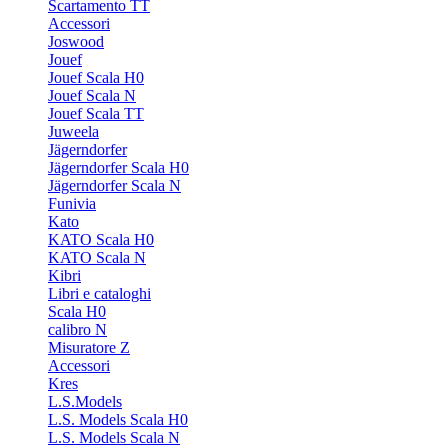
Scartamento TT
Accessori
Joswood
Jouef
Jouef Scala H0
Jouef Scala N
Jouef Scala TT
Juweela
Jägerndorfer
Jägerndorfer Scala H0
Jägerndorfer Scala N
Funivia
Kato
KATO Scala H0
KATO Scala N
Kibri
Libri e cataloghi
Scala H0
calibro N
Misuratore Z
Accessori
Kres
L.S.Models
L.S. Models Scala H0
L.S. Models Scala N