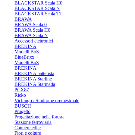
BLACKSTAR Scala H0
BLACKSTAR Scala N
BLACKSTAR Scala TT
BRAWA
BRAWA Scala 0
BRAWA Scala H0
BRAWA Scala N
Accessori elettronici
BREKINA
Modelli BoS
BlueBrixx
Modelli BoS
BREKINA
BREKINA batterista
BREKINA Starline
BREKINA Starmada
PCX87
Ricko
Vichingo / Sindrome premestruale
BUSCH
Progetto
Progettazione nella foresta
Stazione ferroviaria
Cantiere edile
Fiori e colture