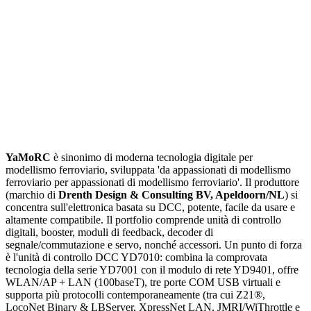
YaMoRC
è sinonimo di moderna tecnologia digitale per
modellismo ferroviario, sviluppata 'da appassionati di modellismo
ferroviario per appassionati di modellismo ferroviario'. Il produttore
(marchio di
Drenth Design & Consulting BV, Apeldoorn/NL
) si
concentra sull'elettronica basata su DCC, potente, facile da usare e
altamente compatibile. Il portfolio comprende unità di controllo
digitali, booster, moduli di feedback, decoder di
segnale/commutazione e servo, nonché accessori. Un punto di forza
è l'unità di controllo DCC YD7010: combina la comprovata
tecnologia della serie YD7001 con il modulo di rete YD9401, offre
WLAN/AP + LAN (100baseT), tre porte COM USB virtuali e
supporta più protocolli contemporaneamente (tra cui Z21®,
LocoNet Binary & LBServer, XpressNet LAN, JMRI/WiThrottle e