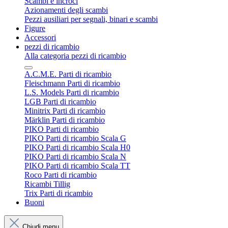
Scambi e incroci
Azionamenti degli scambi
Pezzi ausiliari per segnali, binari e scambi
Figure
Accessori
pezzi di ricambio
Alla categoria pezzi di ricambio
A.C.M.E. Parti di ricambio
Fleischmann Parti di ricambio
L.S. Models Parti di ricambio
LGB Parti di ricambio
Minitrix Parti di ricambio
Märklin Parti di ricambio
PIKO Parti di ricambio
PIKO Parti di ricambio Scala G
PIKO Parti di ricambio Scala H0
PIKO Parti di ricambio Scala N
PIKO Parti di ricambio Scala TT
Roco Parti di ricambio
Ricambi Tillig
Trix Parti di ricambio
Buoni
Chiudi menu