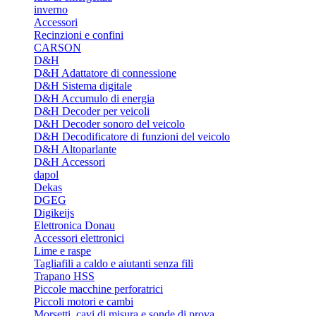
inverno
Accessori
Recinzioni e confini
CARSON
D&H
D&H Adattatore di connessione
D&H Sistema digitale
D&H Accumulo di energia
D&H Decoder per veicoli
D&H Decoder sonoro del veicolo
D&H Decodificatore di funzioni del veicolo
D&H Altoparlante
D&H Accessori
dapol
Dekas
DGEG
Digikeijs
Elettronica Donau
Accessori elettronici
Lime e raspe
Tagliafili a caldo e aiutanti senza fili
Trapano HSS
Piccole macchine perforatrici
Piccoli motori e cambi
Morsetti, cavi di misura e sonde di prova