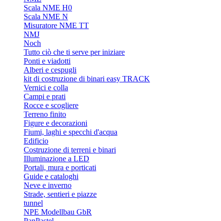
Scala NME H0
Scala NME N
Misuratore NME TT
NMJ
Noch
Tutto ciò che ti serve per iniziare
Ponti e viadotti
Alberi e cespugli
kit di costruzione di binari easy TRACK
Vernici e colla
Campi e prati
Rocce e scogliere
Terreno finito
Figure e decorazioni
Fiumi, laghi e specchi d'acqua
Edificio
Costruzione di terreni e binari
Illuminazione a LED
Portali, mura e porticati
Guide e cataloghi
Neve e inverno
Strade, sentieri e piazze
tunnel
NPE Modellbau GbR
PanPastel