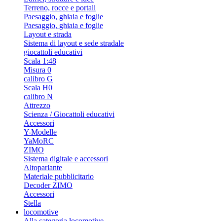
Terreno, rocce e portali
Paesaggio, ghiaia e foglie
Paesaggio, ghiaia e foglie
Layout e strada
Sistema di layout e sede stradale
giocattoli educativi
Scala 1:48
Misura 0
calibro G
Scala H0
calibro N
Attrezzo
Scienza / Giocattoli educativi
Accessori
Y-Modelle
YaMoRC
ZIMO
Sistema digitale e accessori
Altoparlante
Materiale pubblicitario
Decoder ZIMO
Accessori
Stella
locomotive
Alla categoria locomotive