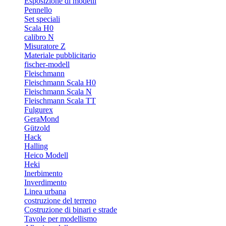
Esposizione di modelli
Pennello
Set speciali
Scala H0
calibro N
Misuratore Z
Materiale pubblicitario
fischer-modell
Fleischmann
Fleischmann Scala H0
Fleischmann Scala N
Fleischmann Scala TT
Fulgurex
GeraMond
Gützold
Hack
Halling
Heico Modell
Heki
Inerbimento
Inverdimento
Linea urbana
costruzione del terreno
Costruzione di binari e strade
Tavole per modellismo