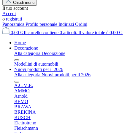
Chiudi menu
Il tuo account
Accedi
o
registrati
Panoramica
Profilo personale
Indirizzi
Ordini
0,00 €
Il carrello contiene 0 articoli. Il valore totale è 0,00 €.
Home
Decorazione
Alla categoria Decorazione
Modellini di automobili
Nuovi prodotti per il 2026
Alla categoria Nuovi prodotti per il 2026
A.C.M.E.
AMMO
Arnold
BEMO
BRAWA
BREKINA
BUSCH
Elettrotreno
Fleischmann