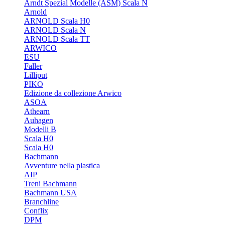
Arndt Spezial Modelle (ASM) Scala N
Arnold
ARNOLD Scala H0
ARNOLD Scala N
ARNOLD Scala TT
ARWICO
ESU
Faller
Lilliput
PIKO
Edizione da collezione Arwico
ASOA
Athearn
Auhagen
Modelli B
Scala H0
Scala H0
Bachmann
Avventure nella plastica
AIP
Treni Bachmann
Bachmann USA
Branchline
Conflix
DPM