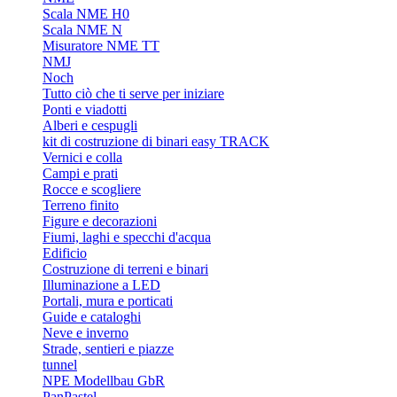
Scala NME H0
Scala NME N
Misuratore NME TT
NMJ
Noch
Tutto ciò che ti serve per iniziare
Ponti e viadotti
Alberi e cespugli
kit di costruzione di binari easy TRACK
Vernici e colla
Campi e prati
Rocce e scogliere
Terreno finito
Figure e decorazioni
Fiumi, laghi e specchi d'acqua
Edificio
Costruzione di terreni e binari
Illuminazione a LED
Portali, mura e porticati
Guide e cataloghi
Neve e inverno
Strade, sentieri e piazze
tunnel
NPE Modellbau GbR
PanPastel