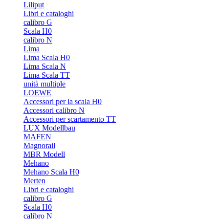
Liliput
Libri e cataloghi
calibro G
Scala H0
calibro N
Lima
Lima Scala H0
Lima Scala N
Lima Scala TT
unità multiple
LOEWE
Accessori per la scala H0
Accessori calibro N
Accessori per scartamento TT
LUX Modellbau
MAFEN
Magnorail
MBR Modell
Mehano
Mehano Scala H0
Merten
Libri e cataloghi
calibro G
Scala H0
calibro N