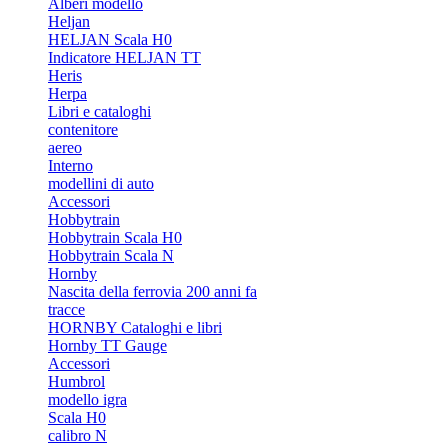
Alberi modello
Heljan
HELJAN Scala H0
Indicatore HELJAN TT
Heris
Herpa
Libri e cataloghi
contenitore
aereo
Interno
modellini di auto
Accessori
Hobbytrain
Hobbytrain Scala H0
Hobbytrain Scala N
Hornby
Nascita della ferrovia 200 anni fa
tracce
HORNBY Cataloghi e libri
Hornby TT Gauge
Accessori
Humbrol
modello igra
Scala H0
calibro N