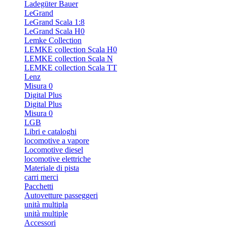
Ladegüter Bauer
LeGrand
LeGrand Scala 1:8
LeGrand Scala H0
Lemke Collection
LEMKE collection Scala H0
LEMKE collection Scala N
LEMKE collection Scala TT
Lenz
Misura 0
Digital Plus
Digital Plus
Misura 0
LGB
Libri e cataloghi
locomotive a vapore
Locomotive diesel
locomotive elettriche
Materiale di pista
carri merci
Pacchetti
Autovetture passeggeri
unità multipla
unità multiple
Accessori