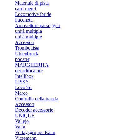
Materiale di pista
carri merci
Locomotive ibride
Pacchetti
Autovetture passeggeri
unità multipla
unità multiple
Accessori
Trombettista
Uhlenbrock
booster
MARGHERITA
decodificatore
Intellibox
LISSY
LocoNet
Marco
Controllo della traccia
Accessori
Decoder accessorio
UNIQUE
Vallejo
Vang
Verlagsgruppe Bahn
Viessmann