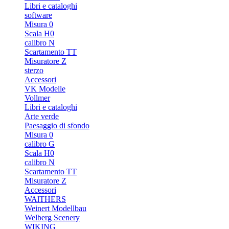
Libri e cataloghi
software
Misura 0
Scala H0
calibro N
Scartamento TT
Misuratore Z
sterzo
Accessori
VK Modelle
Vollmer
Libri e cataloghi
Arte verde
Paesaggio di sfondo
Misura 0
calibro G
Scala H0
calibro N
Scartamento TT
Misuratore Z
Accessori
WAlTHERS
Weinert Modellbau
Welberg Scenery
WIKING