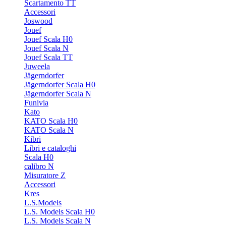
Scartamento TT
Accessori
Joswood
Jouef
Jouef Scala H0
Jouef Scala N
Jouef Scala TT
Juweela
Jägerndorfer
Jägerndorfer Scala H0
Jägerndorfer Scala N
Funivia
Kato
KATO Scala H0
KATO Scala N
Kibri
Libri e cataloghi
Scala H0
calibro N
Misuratore Z
Accessori
Kres
L.S.Models
L.S. Models Scala H0
L.S. Models Scala N