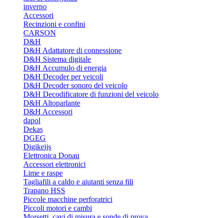
inverno
Accessori
Recinzioni e confini
CARSON
D&H
D&H Adattatore di connessione
D&H Sistema digitale
D&H Accumulo di energia
D&H Decoder per veicoli
D&H Decoder sonoro del veicolo
D&H Decodificatore di funzioni del veicolo
D&H Altoparlante
D&H Accessori
dapol
Dekas
DGEG
Digikeijs
Elettronica Donau
Accessori elettronici
Lime e raspe
Tagliafili a caldo e aiutanti senza fili
Trapano HSS
Piccole macchine perforatrici
Piccoli motori e cambi
Morsetti, cavi di misura e sonde di prova