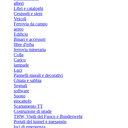
alberi
Libri e cataloghi
Cespugli e siepi
Veicoli
Ferrovia da campo
aereo
Edificio
Binari e accessori
fibre d'erba
ferrovia mineraria
Colla
Carico
lampade
Luci
Pannelli murali e decorativi
Ghiaia e sabbia
Segnali
software
Suono
giocattolo
Scartamento TT
Costruzione di strade
THW, Vigili del Fuoco e Bundeswehr
Portali del tunnel e paesaggio
luci di emergenza