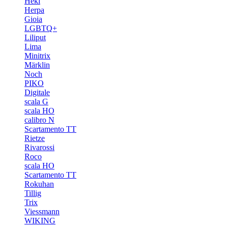
Heki
Herpa
Gioia
LGBTQ+
Liliput
Lima
Minitrix
Märklin
Noch
PIKO
Digitale
scala G
scala HO
calibro N
Scartamento TT
Rietze
Rivarossi
Roco
scala HO
Scartamento TT
Rokuhan
Tillig
Trix
Viessmann
WIKING