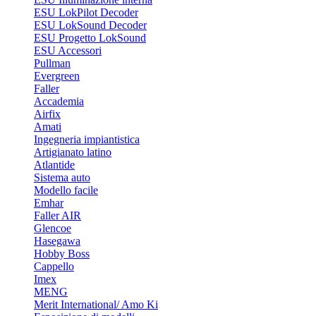
ESU LokPilot Decoder
ESU LokSound Decoder
ESU Progetto LokSound
ESU Accessori
Pullman
Evergreen
Faller
Accademia
Airfix
Amati
Ingegneria impiantistica
Artigianato latino
Atlantide
Sistema auto
Modello facile
Emhar
Faller AIR
Glencoe
Hasegawa
Hobby Boss
Cappello
Imex
MENG
Merit International/ Amo Ki