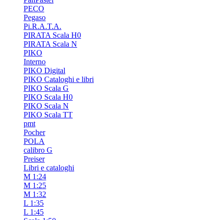
PECO
Pegaso
Pi.R.A.T.A.
PIRATA Scala H0
PIRATA Scala N
PIKO
Interno
PIKO Digital
PIKO Cataloghi e libri
PIKO Scala G
PIKO Scala H0
PIKO Scala N
PIKO Scala TT
pmt
Pocher
POLA
calibro G
Preiser
Libri e cataloghi
M 1:24
M 1:25
M 1:32
L 1:35
L 1:45