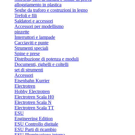
alloggiamento in plastica
Seghe da traforo e costruzioni in legno
Trefoli e fili
Saldatori e accessori
Accessori per modellismo
pinzette
Interruttori e lampade
Cacciaviti e punte
Strumenti speciali
Spine e prese
Distribuzione di potenza e moduli
Documenti, righelli e coltelli
set di strumenti
Accessori
Eisenbahn Kurrier
Electrotren
Hobby Electrotren
Electrotren Scala H0
Electrotren Scala N
Electrotren Scala TT
ESU
Engineering Edition
ESU Controllo digitale
ESU Parti di ricambio
ESU Illuminazione interna