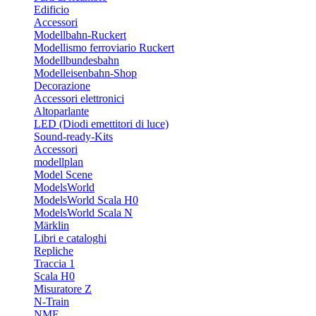
Edificio
Accessori
Modellbahn-Ruckert
Modellismo ferroviario Ruckert
Modellbundesbahn
Modelleisenbahn-Shop
Decorazione
Accessori elettronici
Altoparlante
LED (Diodi emettitori di luce)
Sound-ready-Kits
Accessori
modellplan
Model Scene
ModelsWorld
ModelsWorld Scala H0
ModelsWorld Scala N
Märklin
Libri e cataloghi
Repliche
Traccia 1
Scala H0
Misuratore Z
N-Train
NME