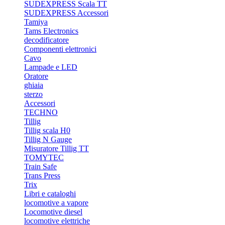
SUDEXPRESS Scala TT
SUDEXPRESS Accessori
Tamiya
Tams Electronics
decodificatore
Componenti elettronici
Cavo
Lampade e LED
Oratore
ghiaia
sterzo
Accessori
TECHNO
Tillig
Tillig scala H0
Tillig N Gauge
Misuratore Tillig TT
TOMYTEC
Train Safe
Trans Press
Trix
Libri e cataloghi
locomotive a vapore
Locomotive diesel
locomotive elettriche