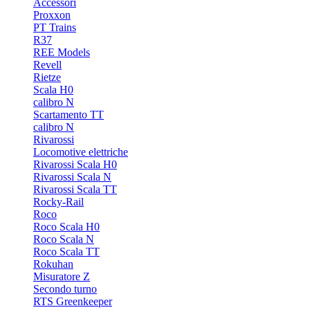
Accessori
Proxxon
PT Trains
R37
REE Models
Revell
Rietze
Scala H0
calibro N
Scartamento TT
calibro N
Rivarossi
Locomotive elettriche
Rivarossi Scala H0
Rivarossi Scala N
Rivarossi Scala TT
Rocky-Rail
Roco
Roco Scala H0
Roco Scala N
Roco Scala TT
Rokuhan
Misuratore Z
Secondo turno
RTS Greenkeeper