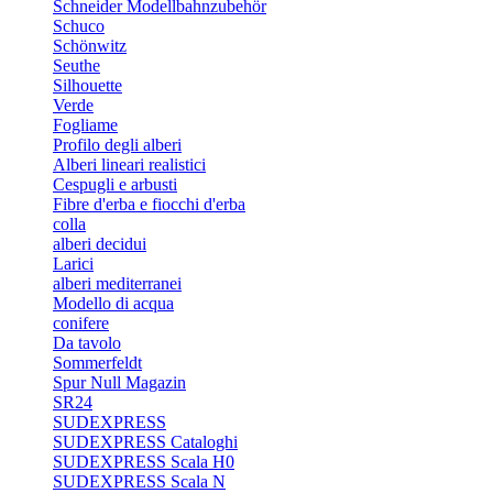
Schneider Modellbahnzubehör
Schuco
Schönwitz
Seuthe
Silhouette
Verde
Fogliame
Profilo degli alberi
Alberi lineari realistici
Cespugli e arbusti
Fibre d'erba e fiocchi d'erba
colla
alberi decidui
Larici
alberi mediterranei
Modello di acqua
conifere
Da tavolo
Sommerfeldt
Spur Null Magazin
SR24
SUDEXPRESS
SUDEXPRESS Cataloghi
SUDEXPRESS Scala H0
SUDEXPRESS Scala N