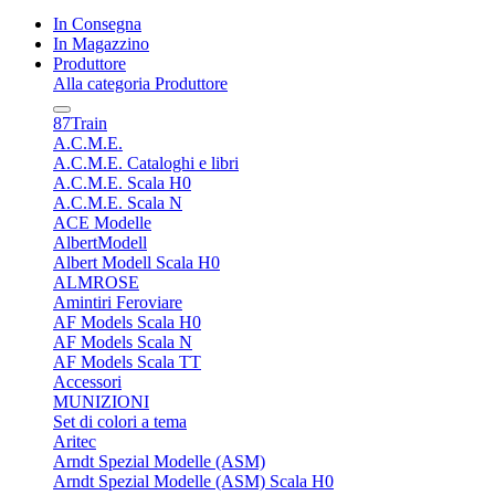
In Consegna
In Magazzino
Produttore
Alla categoria Produttore
87Train
A.C.M.E.
A.C.M.E. Cataloghi e libri
A.C.M.E. Scala H0
A.C.M.E. Scala N
ACE Modelle
AlbertModell
Albert Modell Scala H0
ALMROSE
Amintiri Feroviare
AF Models Scala H0
AF Models Scala N
AF Models Scala TT
Accessori
MUNIZIONI
Set di colori a tema
Aritec
Arndt Spezial Modelle (ASM)
Arndt Spezial Modelle (ASM) Scala H0