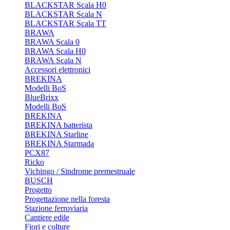
BLACKSTAR Scala H0
BLACKSTAR Scala N
BLACKSTAR Scala TT
BRAWA
BRAWA Scala 0
BRAWA Scala H0
BRAWA Scala N
Accessori elettronici
BREKINA
Modelli BoS
BlueBrixx
Modelli BoS
BREKINA
BREKINA batterista
BREKINA Starline
BREKINA Starmada
PCX87
Ricko
Vichingo / Sindrome premestruale
BUSCH
Progetto
Progettazione nella foresta
Stazione ferroviaria
Cantiere edile
Fiori e colture