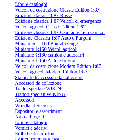
Libri e cataloghi
Veicoli da costruzione Classic Edition 1:87
Edizione classica 1:87 Busse
Edizione classica 1:87 Veicoli di emergenza
Veicoli agricoli Classic Edition 1:87
Edizione classica 1:87 Camion e treni camion
Edizione Classica 1:87 Auto e Furgoni
Miniaturen 1:160 Baufahrzeuge
Miniature 1:160 Veicoli agricoli
Miniature 1:160 camion e autocarri
Miniature 1:160 Auto e furgoni
Veicoli da costruzione Modern Edition 1:87
Veicoli agricoli Modern Edition 1:87
Stampati di accessori da collezione
Accessori da collezione
Trailer speciale WIKING
Trattori speciali WIKING
Accessori
Woodland Scenics
Espositori e assortimenti
Auto e furgoni
Libri e cataloghi
Vernici e adesivi
Edifici e decorazioni
Edifici, strutture e luce