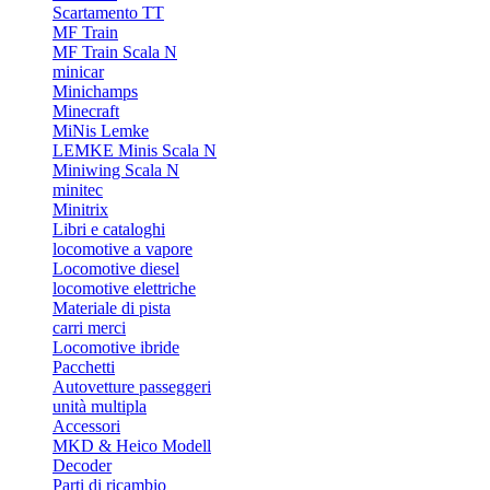
Scartamento TT
MF Train
MF Train Scala N
minicar
Minichamps
Minecraft
MiNis Lemke
LEMKE Minis Scala N
Miniwing Scala N
minitec
Minitrix
Libri e cataloghi
locomotive a vapore
Locomotive diesel
locomotive elettriche
Materiale di pista
carri merci
Locomotive ibride
Pacchetti
Autovetture passeggeri
unità multipla
Accessori
MKD & Heico Modell
Decoder
Parti di ricambio