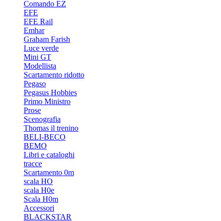
Comando EZ
EFE
EFE Rail
Emhar
Graham Farish
Luce verde
Mini GT
Modellista
Scartamento ridotto
Pegaso
Pegasus Hobbies
Primo Ministro
Prose
Scenografia
Thomas il trenino
BELI-BECO
BEMO
Libri e cataloghi
tracce
Scartamento 0m
scala HO
scala H0e
Scala H0m
Accessori
BLACKSTAR