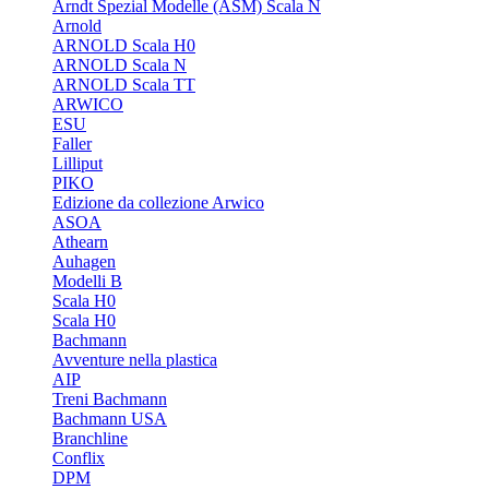
Arndt Spezial Modelle (ASM) Scala N
Arnold
ARNOLD Scala H0
ARNOLD Scala N
ARNOLD Scala TT
ARWICO
ESU
Faller
Lilliput
PIKO
Edizione da collezione Arwico
ASOA
Athearn
Auhagen
Modelli B
Scala H0
Scala H0
Bachmann
Avventure nella plastica
AIP
Treni Bachmann
Bachmann USA
Branchline
Conflix
DPM