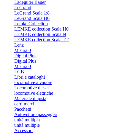
Ladegüter Bauer
LeGrand
LeGrand Scala 1:8
LeGrand Scala H0
Lemke Collection
LEMKE collection Scala H0
LEMKE collection Scala N
LEMKE collection Scala TT
Lenz
Misura 0
Digital Plus
Digital Plus
Misura 0
LGB
Libri e cataloghi
locomotive a vapore
Locomotive diesel
locomotive elettriche
Materiale di pista
carri merci
Pacchetti
Autovetture passeggeri
unità multipla
unità multiple
Accessori