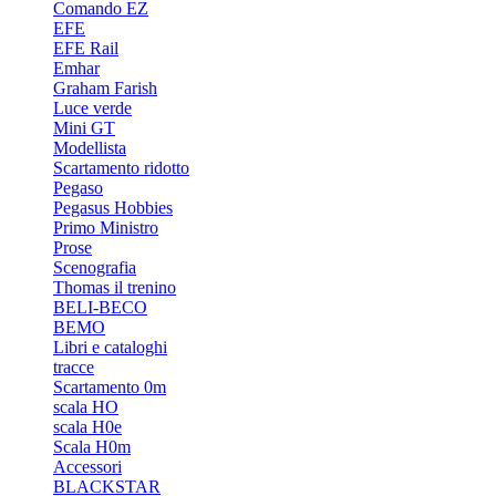
Comando EZ
EFE
EFE Rail
Emhar
Graham Farish
Luce verde
Mini GT
Modellista
Scartamento ridotto
Pegaso
Pegasus Hobbies
Primo Ministro
Prose
Scenografia
Thomas il trenino
BELI-BECO
BEMO
Libri e cataloghi
tracce
Scartamento 0m
scala HO
scala H0e
Scala H0m
Accessori
BLACKSTAR