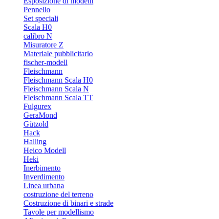
Esposizione di modelli
Pennello
Set speciali
Scala H0
calibro N
Misuratore Z
Materiale pubblicitario
fischer-modell
Fleischmann
Fleischmann Scala H0
Fleischmann Scala N
Fleischmann Scala TT
Fulgurex
GeraMond
Gützold
Hack
Halling
Heico Modell
Heki
Inerbimento
Inverdimento
Linea urbana
costruzione del terreno
Costruzione di binari e strade
Tavole per modellismo