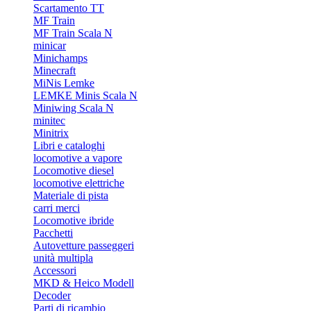
Scartamento TT
MF Train
MF Train Scala N
minicar
Minichamps
Minecraft
MiNis Lemke
LEMKE Minis Scala N
Miniwing Scala N
minitec
Minitrix
Libri e cataloghi
locomotive a vapore
Locomotive diesel
locomotive elettriche
Materiale di pista
carri merci
Locomotive ibride
Pacchetti
Autovetture passeggeri
unità multipla
Accessori
MKD & Heico Modell
Decoder
Parti di ricambio