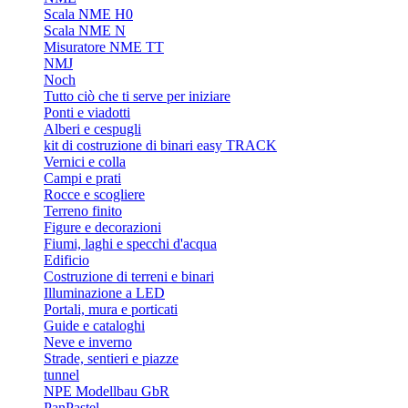
Scala NME H0
Scala NME N
Misuratore NME TT
NMJ
Noch
Tutto ciò che ti serve per iniziare
Ponti e viadotti
Alberi e cespugli
kit di costruzione di binari easy TRACK
Vernici e colla
Campi e prati
Rocce e scogliere
Terreno finito
Figure e decorazioni
Fiumi, laghi e specchi d'acqua
Edificio
Costruzione di terreni e binari
Illuminazione a LED
Portali, mura e porticati
Guide e cataloghi
Neve e inverno
Strade, sentieri e piazze
tunnel
NPE Modellbau GbR
PanPastel