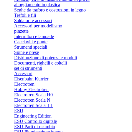
alloggiamento in plastica
Seghe da traforo e costruzioni in legno
Trefoli e fili
Saldatori e accessori
Accessori per modellismo
pinzette
Interruttori e lampade
Cacciaviti e punte
Strumenti speciali
Spine e prese
Distribuzione di potenza e moduli
Documenti, righelli e coltelli
set di strumenti
Accessori
Eisenbahn Kurrier
Electrotren
Hobby Electrotren
Electrotren Scala H0
Electrotren Scala N
Electrotren Scala TT
ESU
Engineering Edition
ESU Controllo digitale
ESU Parti di ricambio
ESU Illuminazione interna