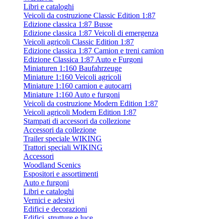
Libri e cataloghi
Veicoli da costruzione Classic Edition 1:87
Edizione classica 1:87 Busse
Edizione classica 1:87 Veicoli di emergenza
Veicoli agricoli Classic Edition 1:87
Edizione classica 1:87 Camion e treni camion
Edizione Classica 1:87 Auto e Furgoni
Miniaturen 1:160 Baufahrzeuge
Miniature 1:160 Veicoli agricoli
Miniature 1:160 camion e autocarri
Miniature 1:160 Auto e furgoni
Veicoli da costruzione Modern Edition 1:87
Veicoli agricoli Modern Edition 1:87
Stampati di accessori da collezione
Accessori da collezione
Trailer speciale WIKING
Trattori speciali WIKING
Accessori
Woodland Scenics
Espositori e assortimenti
Auto e furgoni
Libri e cataloghi
Vernici e adesivi
Edifici e decorazioni
Edifici, strutture e luce