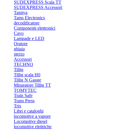
SUDEXPRESS Scala TT
SUDEXPRESS Accessori
Tamiya
Tams Electronics
decodificatore
Componenti elettronici
Cavo
Lampade e LED
Oratore
ghiaia
sterzo
Accessori
TECHNO
Tillig
Tillig scala H0
Tillig N Gauge
Misuratore Tillig TT
TOMYTEC
Train Safe
Trans Press
Trix
Libri e cataloghi
locomotive a vapore
Locomotive diesel
locomotive elettriche