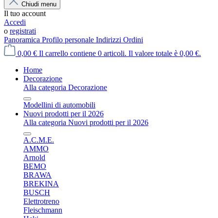
Chiudi menu
Il tuo account
Accedi
o
registrati
Panoramica
Profilo personale
Indirizzi
Ordini
0,00 €
Il carrello contiene 0 articoli. Il valore totale è 0,00 €.
Home
Decorazione
Alla categoria Decorazione
Modellini di automobili
Nuovi prodotti per il 2026
Alla categoria Nuovi prodotti per il 2026
A.C.M.E.
AMMO
Arnold
BEMO
BRAWA
BREKINA
BUSCH
Elettrotreno
Fleischmann