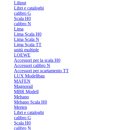
Liliput
Libri e cataloghi
calibro G
Scala H0
calibro N
Lima
Lima Scala H0
Lima Scala N
Lima Scala TT
unità multiple
LOEWE
Accessori per la scala H0
Accessori calibro N
Accessori per scartamento TT
LUX Modellbau
MAFEN
Magnorail
MBR Modell
Mehano
Mehano Scala H0
Merten
Libri e cataloghi
calibro G
Scala H0
calibro N