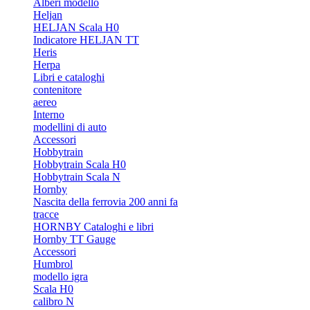
Alberi modello
Heljan
HELJAN Scala H0
Indicatore HELJAN TT
Heris
Herpa
Libri e cataloghi
contenitore
aereo
Interno
modellini di auto
Accessori
Hobbytrain
Hobbytrain Scala H0
Hobbytrain Scala N
Hornby
Nascita della ferrovia 200 anni fa
tracce
HORNBY Cataloghi e libri
Hornby TT Gauge
Accessori
Humbrol
modello igra
Scala H0
calibro N