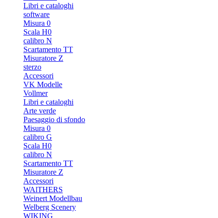
Libri e cataloghi
software
Misura 0
Scala H0
calibro N
Scartamento TT
Misuratore Z
sterzo
Accessori
VK Modelle
Vollmer
Libri e cataloghi
Arte verde
Paesaggio di sfondo
Misura 0
calibro G
Scala H0
calibro N
Scartamento TT
Misuratore Z
Accessori
WAlTHERS
Weinert Modellbau
Welberg Scenery
WIKING