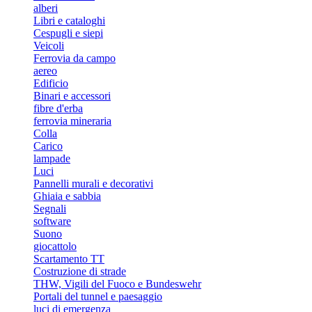
alberi
Libri e cataloghi
Cespugli e siepi
Veicoli
Ferrovia da campo
aereo
Edificio
Binari e accessori
fibre d'erba
ferrovia mineraria
Colla
Carico
lampade
Luci
Pannelli murali e decorativi
Ghiaia e sabbia
Segnali
software
Suono
giocattolo
Scartamento TT
Costruzione di strade
THW, Vigili del Fuoco e Bundeswehr
Portali del tunnel e paesaggio
luci di emergenza