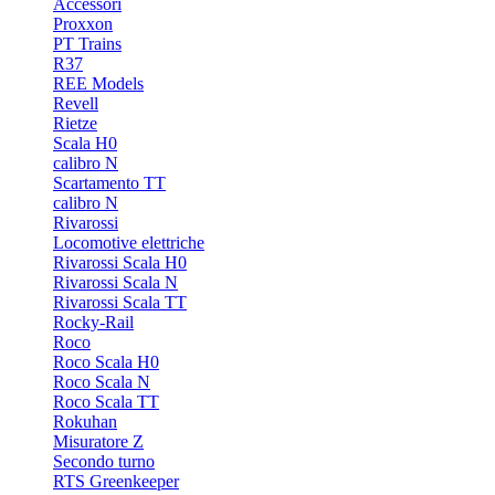
Accessori
Proxxon
PT Trains
R37
REE Models
Revell
Rietze
Scala H0
calibro N
Scartamento TT
calibro N
Rivarossi
Locomotive elettriche
Rivarossi Scala H0
Rivarossi Scala N
Rivarossi Scala TT
Rocky-Rail
Roco
Roco Scala H0
Roco Scala N
Roco Scala TT
Rokuhan
Misuratore Z
Secondo turno
RTS Greenkeeper