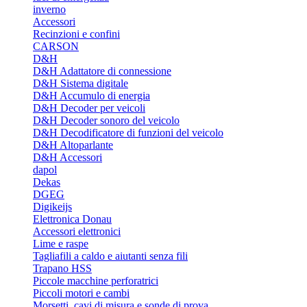
inverno
Accessori
Recinzioni e confini
CARSON
D&H
D&H Adattatore di connessione
D&H Sistema digitale
D&H Accumulo di energia
D&H Decoder per veicoli
D&H Decoder sonoro del veicolo
D&H Decodificatore di funzioni del veicolo
D&H Altoparlante
D&H Accessori
dapol
Dekas
DGEG
Digikeijs
Elettronica Donau
Accessori elettronici
Lime e raspe
Tagliafili a caldo e aiutanti senza fili
Trapano HSS
Piccole macchine perforatrici
Piccoli motori e cambi
Morsetti, cavi di misura e sonde di prova