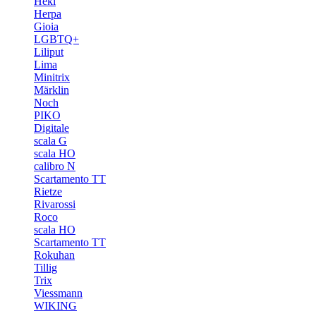
Heki
Herpa
Gioia
LGBTQ+
Liliput
Lima
Minitrix
Märklin
Noch
PIKO
Digitale
scala G
scala HO
calibro N
Scartamento TT
Rietze
Rivarossi
Roco
scala HO
Scartamento TT
Rokuhan
Tillig
Trix
Viessmann
WIKING