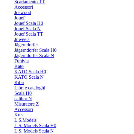
Scartamento TT
Accessori
Joswood
Jouef
Jouef Scala H0
Jouef Scala N
Jouef Scala TT
Juweela
Jägerndorfer
Jägerndorfer Scala H0
Jägerndorfer Scala N
Funivia
Kato
KATO Scala H0
KATO Scala N
Kibri
Libri e cataloghi
Scala H0
calibro N
Misuratore Z
Accessori
Kres
L.S.Models
L.S. Models Scala H0
L.S. Models Scala N