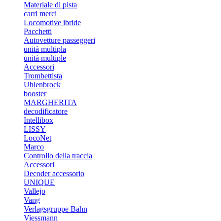
Materiale di pista
carri merci
Locomotive ibride
Pacchetti
Autovetture passeggeri
unità multipla
unità multiple
Accessori
Trombettista
Uhlenbrock
booster
MARGHERITA
decodificatore
Intellibox
LISSY
LocoNet
Marco
Controllo della traccia
Accessori
Decoder accessorio
UNIQUE
Vallejo
Vang
Verlagsgruppe Bahn
Viessmann