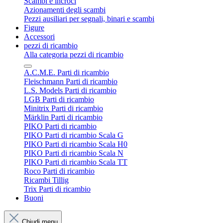
Scambi e incroci
Azionamenti degli scambi
Pezzi ausiliari per segnali, binari e scambi
Figure
Accessori
pezzi di ricambio
Alla categoria pezzi di ricambio
A.C.M.E. Parti di ricambio
Fleischmann Parti di ricambio
L.S. Models Parti di ricambio
LGB Parti di ricambio
Minitrix Parti di ricambio
Märklin Parti di ricambio
PIKO Parti di ricambio
PIKO Parti di ricambio Scala G
PIKO Parti di ricambio Scala H0
PIKO Parti di ricambio Scala N
PIKO Parti di ricambio Scala TT
Roco Parti di ricambio
Ricambi Tillig
Trix Parti di ricambio
Buoni
Chiudi menu