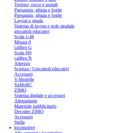
Terreno, rocce e portali
Paesaggio, ghiaia e foglie
Paesaggio, ghiaia e foglie
Layout e strada
Sistema di layout e sede stradale
giocattoli educativi
Scala 1:48
Misura 0
calibro G
Scala H0
calibro N
Attrezzo
Scienza / Giocattoli educativi
Accessori
Y-Modelle
YaMoRC
ZIMO
Sistema digitale e accessori
Altoparlante
Materiale pubblicitario
Decoder ZIMO
Accessori
Stella
locomotive
Alla categoria locomotive