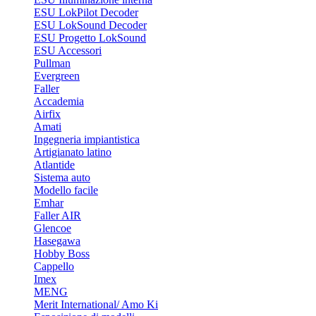
ESU LokPilot Decoder
ESU LokSound Decoder
ESU Progetto LokSound
ESU Accessori
Pullman
Evergreen
Faller
Accademia
Airfix
Amati
Ingegneria impiantistica
Artigianato latino
Atlantide
Sistema auto
Modello facile
Emhar
Faller AIR
Glencoe
Hasegawa
Hobby Boss
Cappello
Imex
MENG
Merit International/ Amo Ki