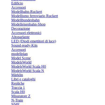
Edificio
Accessori
Modellbahn-Ruckert
Modellismo ferroviario Ruckert
Modellbundesbahn
Modelleisenbahn-Shop
Decorazione
Accessori elettronici
Altoparlante
LED (Diodi emettitori di luce)
Sound-ready-Kits
Accessori
modellplan
Model Scene
ModelsWorld
ModelsWorld Scala H0
ModelsWorld Scala N
Märklin
Libri e cataloghi
Repliche
Traccia 1
Scala H0
Misuratore Z
N-Train
NME