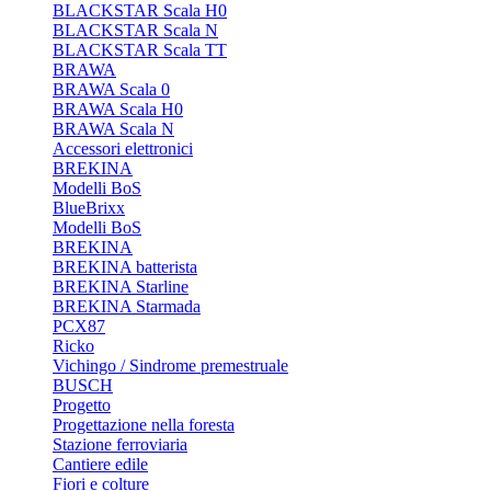
BLACKSTAR Scala H0
BLACKSTAR Scala N
BLACKSTAR Scala TT
BRAWA
BRAWA Scala 0
BRAWA Scala H0
BRAWA Scala N
Accessori elettronici
BREKINA
Modelli BoS
BlueBrixx
Modelli BoS
BREKINA
BREKINA batterista
BREKINA Starline
BREKINA Starmada
PCX87
Ricko
Vichingo / Sindrome premestruale
BUSCH
Progetto
Progettazione nella foresta
Stazione ferroviaria
Cantiere edile
Fiori e colture