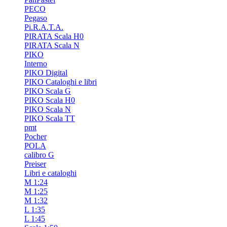
PECO
Pegaso
Pi.R.A.T.A.
PIRATA Scala H0
PIRATA Scala N
PIKO
Interno
PIKO Digital
PIKO Cataloghi e libri
PIKO Scala G
PIKO Scala H0
PIKO Scala N
PIKO Scala TT
pmt
Pocher
POLA
calibro G
Preiser
Libri e cataloghi
M 1:24
M 1:25
M 1:32
L 1:35
L 1:45