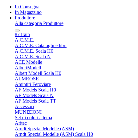
In Consegna
In Magazzino
Produttore
Alla categoria Produttore
87Train
A.C.M.E.
A.C.M.E. Cataloghi e libri
A.C.M.E. Scala H0
A.C.M.E. Scala N
ACE Modelle
AlbertModell
Albert Modell Scala H0
ALMROSE
Amintiri Feroviare
AF Models Scala H0
AF Models Scala N
AF Models Scala TT
Accessori
MUNIZIONI
Set di colori a tema
Aritec
Arndt Spezial Modelle (ASM)
Arndt Spezial Modelle (ASM) Scala H0