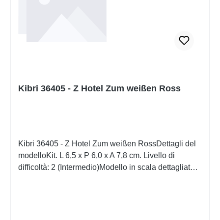
Kibri 36405 - Z Hotel Zum weißen Ross
Kibri 36405 - Z Hotel Zum weißen RossDettagli del
modelloKit. L 6,5 x P 6,0 x A 7,8 cm. Livello di
difficoltà: 2 (Intermedio)Modello in scala dettagliato
per collezionisti adulti. Maneggiare con cura. Non
adatto a bambini di età inferiore a 14 anni. Contiene
piccole parti che possono rappresentare un rischio di
soffocamento e alcuni componenti presentano punte