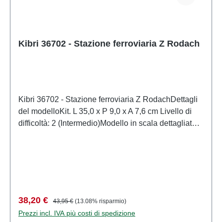
Kibri 36702 - Stazione ferroviaria Z Rodach
Kibri 36702 - Stazione ferroviaria Z RodachDettagli
del modelloKit. L 35,0 x P 9,0 x A 7,6 cm Livello di
difficoltà: 2 (Intermedio)Modello in scala dettagliato
per collezionisti adulti. Maneggiare con cura. Non
adatto a bambini di età inferiore a 14 anni. Contiene
piccole parti che possono rappresentare un rischio di
soffocamento e alcuni componenti presentano punte
affilate funzionali.Per alimentare questo prodotto, è
consentito utilizzare solo un trasformatore giocattolo
Prezzo di vendita:
Prezzo normale:
38,20 €
43,95 €
(13.08% risparmio)
prodotto secondo VDE 0570-2-7/DIN EN 61558-2-
Prezzi incl. IVA più costi di spedizione
7. Caratteristiche: Produttore: KibriCodice articolo: