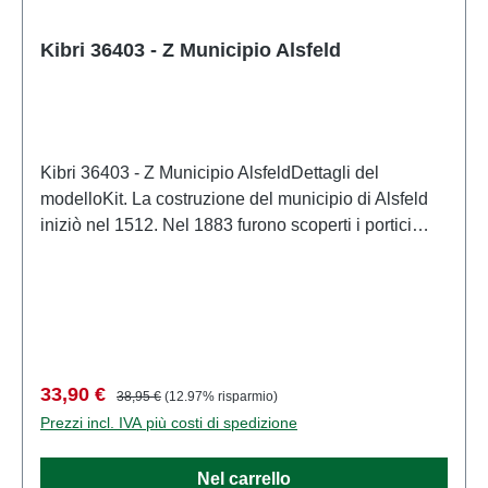
Kibri 36403 - Z Municipio Alsfeld
Kibri 36403 - Z Municipio AlsfeldDettagli del
modelloKit. La costruzione del municipio di Alsfeld
iniziò nel 1512. Nel 1883 furono scoperti i portici
murati, le torri sulla facciata furono aggiunte nel
1887/88, un restauro generale fu effettuato nel
1910/11 e le torri sul retro furono riattaccate nel
1967/68. Dopo il suo completo restauro, il municipio
è un esempio eccezionale di intervento di
conservazione storica ad Alsfeld, una testimonianza
Prezzo di vendita:
Prezzo normale:
33,90 €
38,95 €
(12.97% risparmio)
dell'amore dei cittadini per la loro città e
Prezzi incl. IVA più costi di spedizione
dell'atteggiamento degli organi di governo nei
confronti delle questioni di conservazione storica. È
Nel carrello
il simbolo distintivo di Alsfeld. La struttura