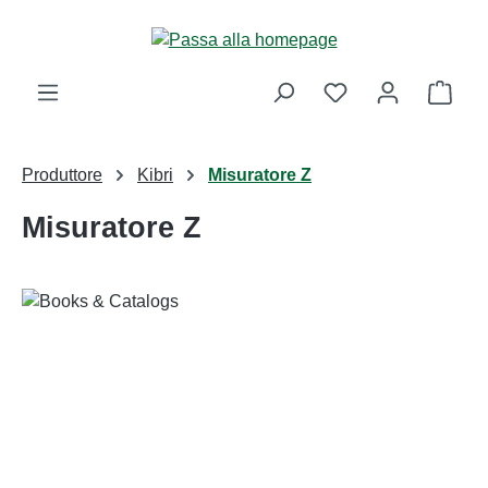
Passa al contenuto principale
Il ca
Produttore
Kibri
Misuratore Z
Misuratore Z