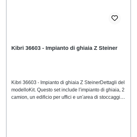
Kibri 36603 - Impianto di ghiaia Z Steiner
Kibri 36603 - Impianto di ghiaia Z SteinerDettagli del
modelloKit. Questo set include l'impianto di ghiaia, 2
camion, un edificio per uffici e un'area di stoccaggio
coperta. L 12,0 x P 8,0 x A 8,7 cm / Camion DAF L
5,8 x P 1,1 x A 1,3 cm / Camion MB L 5,2 x P 1,3 x A
1,3 cm / Edificio per uffici L 5,0 x P 4,5 x A 2,1 cm /
Area di stoccaggio L 5,4 x P 5,4 x A 3,5 cm / Livello
di difficoltà: 2 (Intermedio)Modello in scala