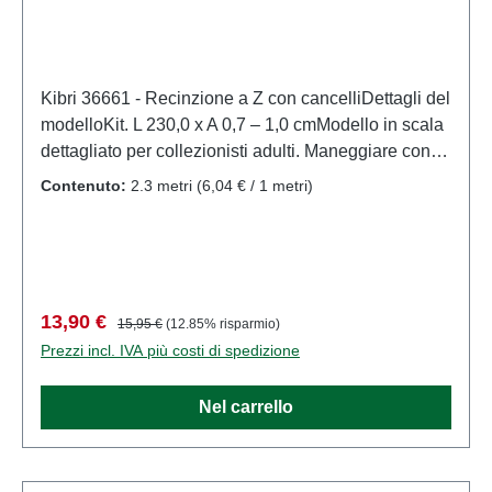
Kibri 36661 - Recinzione a Z con cancelliDettagli del
modelloKit. L 230,0 x A 0,7 – 1,0 cmModello in scala
dettagliato per collezionisti adulti. Maneggiare con
cura. Non adatto a bambini di età inferiore a 14 anni.
Contenuto:
2.3 metri
(6,04 € / 1 metri)
Contiene piccole parti che possono rappresentare
un rischio di soffocamento e alcuni componenti
presentano punte affilate funzionali.Per alimentare
questo prodotto, è consentito utilizzare solo un
trasformatore giocattolo prodotto secondo VDE
Prezzo di vendita:
Prezzo normale:
13,90 €
15,95 €
(12.85% risparmio)
0570-2-7/DIN EN 61558-2-7. Caratteristiche:
Prezzi incl. IVA più costi di spedizione
Produttore: KibriCodice articolo: 36661numero di
pezzi: 1 pezzoEAN: 4026602366616Tipologia di
Nel carrello
prodotto: Edifici e decorazionitraccia: Zscala:
1:220Raccomandazione sull'età: Dai 14 anni in
suRAEE n.: DE 86057721