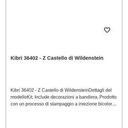
Kibri 36402 - Z Castello di Wildenstein
Kibri 36402 - Z Castello di WildensteinDettagli del
modelloKit. Include decorazioni a bandiera. Prodotto
con un processo di stampaggio a iniezione bicolore.
L 27,0 x P 20,0 x A 17,0 cm. Livello di difficoltà: 2
(Intermedio)Modello in scala dettagliato per
collezionisti adulti. Maneggiare con cura. Non adatto