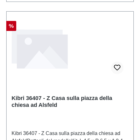
prodotto: Edifici e decorazionitraccia: Zscala:
1:220Raccomandazione sull'età: Dai 14 anni in
suRAEE n.: DE 86057721
Sconto
%
Kibri 36407 - Z Casa sulla piazza della
chiesa ad Alsfeld
Kibri 36407 - Z Casa sulla piazza della chiesa ad