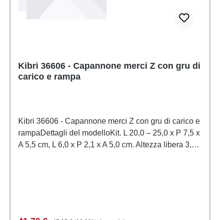
Kibri 36606 - Capannone merci Z con gru di
carico e rampa
Kibri 36606 - Capannone merci Z con gru di carico e
rampaDettagli del modelloKit. L 20,0 – 25,0 x P 7,5 x
A 5,5 cm, L 6,0 x P 2,1 x A 5,0 cm. Altezza libera 3,8
cm / Larghezza libera 4,0 cm. Livello di difficoltà: 2
(Avanzato)Modello in scala dettagliato per
collezionisti adulti. Maneggiare con cura. Non adatto
a bambini di età inferiore a 14 anni. Contiene piccole
parti che possono rappresentare un rischio di
soffocamento e alcuni componenti presentano punte
Prezzo normale: