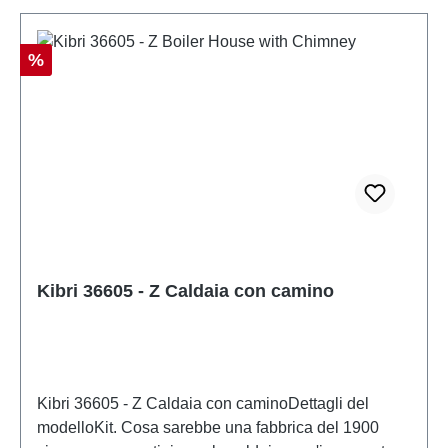
36604numero di pezzi: 1 pezzoEAN:
4026602366043Tipologia di prodotto: Edifici e
decorazionitraccia: Zscala: 1:220Raccomandazione
Sconto
%
sull'età: Dai 14 anni in suRAEE n.: DE 86057721
Kibri 36605 - Z Caldaia con camino
Kibri 36605 - Z Caldaia con caminoDettagli del
modelloKit. Cosa sarebbe una fabbrica del 1900