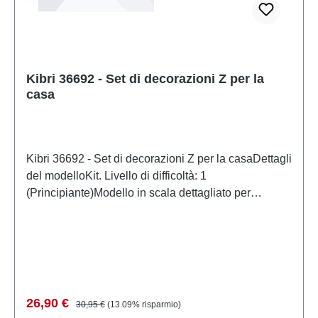
Kibri 36692 - Set di decorazioni Z per la
casa
Kibri 36692 - Set di decorazioni Z per la casaDettagli
del modelloKit. Livello di difficoltà: 1
(Principiante)Modello in scala dettagliato per
collezionisti adulti. Maneggiare con cura. Non adatto
a bambini di età inferiore a 14 anni. Contiene piccole
parti che possono rappresentare un rischio di
soffocamento e alcuni componenti presentano punte
affilate funzionali.Per alimentare questo prodotto, è
consentito utilizzare solo un trasformatore giocattolo
Prezzo di vendita:
Prezzo normale:
26,90 €
30,95 €
(13.09% risparmio)
prodotto secondo VDE 0570-2-7/DIN EN 61558-2-