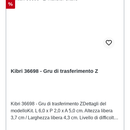
Sconto
%
Kibri 36698 - Gru di trasferimento Z
Kibri 36698 - Gru di trasferimento ZDettagli del
modelloKit. L 6,0 x P 2,0 x A 5,0 cm. Altezza libera
3,7 cm / Larghezza libera 4,3 cm. Livello di difficoltà:
1 (Principiante)Modello in scala dettagliato per