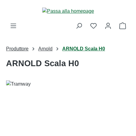
Passa al contenuto principale
Il ca
Produttore
Arnold
ARNOLD Scala H0
ARNOLD Scala H0