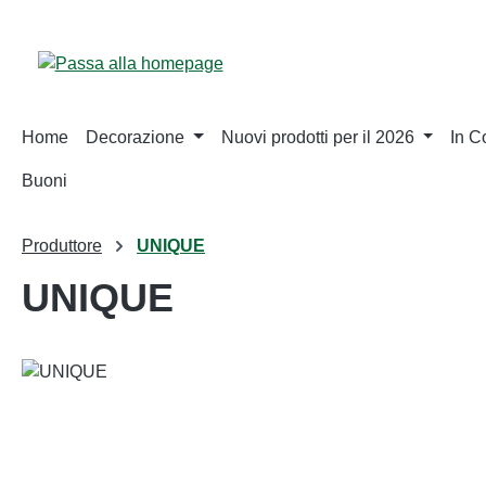
sa al contenuto principale
Salta alla ricerca
Passa alla navigazione principale
Home
Decorazione
Nuovi prodotti per il 2026
In 
Buoni
Produttore
UNIQUE
UNIQUE