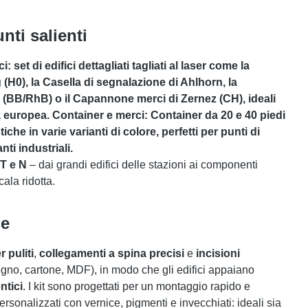
nti salienti
ci: set di edifici dettagliati tagliati al laser come la
 (H0)
, la
Casella di segnalazione di Ahlhorn
, la
a (BB/RhB)
o il
Capannone merci di Zernez (CH)
, ideali
ca europea. Container e merci:
Container da 20 e 40 piedi
iche in varie varianti di colore, perfetti per punti di
nti industriali.
T e N
– dai grandi edifici delle stazioni ai componenti
cala ridotta.
de
r puliti
,
collegamenti a spina precisi
e
incisioni
egno, cartone, MDF), in modo che gli edifici appaiano
ntici
. I kit sono progettati per un montaggio rapido e
sonalizzati con vernice, pigmenti e invecchiati: ideali sia