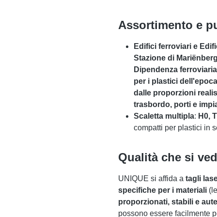
Assortimento e pu
Edifici ferroviari e Edifi
Stazione di Mariënberg
Dipendenza ferroviari
per i plastici dell'epo
dalle proporzioni realist
trasbordo, porti e impia
Scaletta multipla
:
H0, T
compatti per plastici in s
Qualità che si ve
UNIQUE si affida a
tagli lase
specifiche per i materiali
(l
proporzionati, stabili e aute
possono essere facilmente per