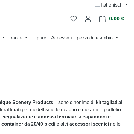
Italienisch
0,00 €
Il ca
tracce
Figure
Accessori
pezzi di ricambio
ique Scenery Products
– sono sinonimo di
kit tagliati al
i raffinati
per modellismo ferroviario e diorami. Il portfolio
di segnalazione e annessi ferroviari
a
capannoni e
a
container da 20/40 piedi
e altri
accessori scenici
nelle