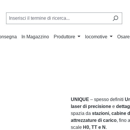
Consegna
In Magazzino
Produttore
locomotive
Osare
UNIQUE
– spesso definiti
Un
laser di precisione
e
dettagl
spazia da
stazioni, cabine 
attrezzature di carico
, fino 
scale
H0, TT e N
.