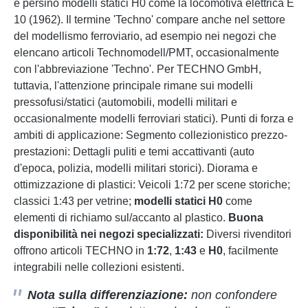
e persino modelli statici H0 come la locomotiva elettrica E
10 (1962). Il termine 'Techno' compare anche nel settore
del modellismo ferroviario, ad esempio nei negozi che
elencano articoli Technomodell/PMT, occasionalmente
con l'abbreviazione 'Techno'. Per TECHNO GmbH,
tuttavia, l'attenzione principale rimane sui modelli
pressofusi/statici (automobili, modelli militari e
occasionalmente modelli ferroviari statici). Punti di forza e
ambiti di applicazione: Segmento collezionistico prezzo-
prestazioni: Dettagli puliti e temi accattivanti (auto
d'epoca, polizia, modelli militari storici). Diorama e
ottimizzazione di plastici: Veicoli 1:72 per scene storiche;
classici 1:43 per vetrine;
modelli statici H0
come
elementi di richiamo sul/accanto al plastico.
Buona
disponibilità nei negozi specializzati:
Diversi rivenditori
offrono articoli TECHNO in
1:72
,
1:43
e
H0
, facilmente
integrabili nelle collezioni esistenti.
Nota sulla differenziazione:
non confondere