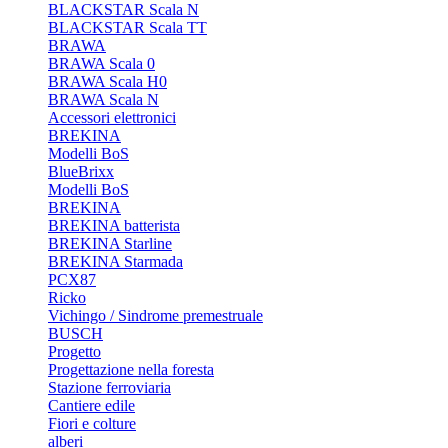
BLACKSTAR Scala N
BLACKSTAR Scala TT
BRAWA
BRAWA Scala 0
BRAWA Scala H0
BRAWA Scala N
Accessori elettronici
BREKINA
Modelli BoS
BlueBrixx
Modelli BoS
BREKINA
BREKINA batterista
BREKINA Starline
BREKINA Starmada
PCX87
Ricko
Vichingo / Sindrome premestruale
BUSCH
Progetto
Progettazione nella foresta
Stazione ferroviaria
Cantiere edile
Fiori e colture
alberi