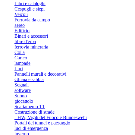
Libri e cataloghi
Cespugli e siepi
Veicoli
Ferrovia da campo
aereo
Edificio
Binari e accessori
fibre d'erba
ferrovia mineraria
Colla
Carico
lampade
Luci
Pannelli murali e decorativi
Ghiaia e sabbia
Segnali
software
Suono
giocattolo
Scartamento TT
Costruzione di strade
THW, Vigili del Fuoco e Bundeswehr
Portali del tunnel e paesaggio
luci di emergenza
inverno