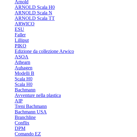
Arnold
ARNOLD Scala H0
ARNOLD Scala N
ARNOLD Scala TT
ARWICO
ESU
Faller
Lilliput
PIKO
Edizione da collezione Arwico
ASOA
Athearn
Auhagen
Modelli B
Scala H0
Scala H0
Bachmann
Avventure nella plastica
AIP
Treni Bachmann
Bachmann USA
Branchline
Conflix
DPM
Comando EZ