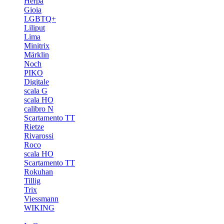
Herpa
Gioia
LGBTQ+
Liliput
Lima
Minitrix
Märklin
Noch
PIKO
Digitale
scala G
scala HO
calibro N
Scartamento TT
Rietze
Rivarossi
Roco
scala HO
Scartamento TT
Rokuhan
Tillig
Trix
Viessmann
WIKING