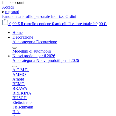
Il tuo account
Accedi
o
registrati
Panoramica
Profilo personale
Indirizzi
Ordini
0,00 €
Il carrello contiene 0 articoli. Il valore totale è 0,00 €.
Home
Decorazione
Alla categoria Decorazione
Modellini di automobili
Nuovi prodotti per il 2026
Alla categoria Nuovi prodotti per il 2026
A.C.M.E.
AMMO
Arnold
BEMO
BRAWA
BREKINA
BUSCH
Elettrotreno
Fleischmann
Heki