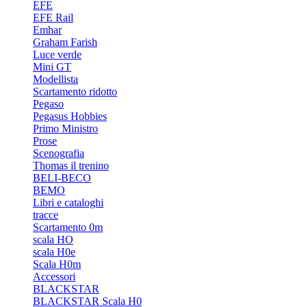
EFE
EFE Rail
Emhar
Graham Farish
Luce verde
Mini GT
Modellista
Scartamento ridotto
Pegaso
Pegasus Hobbies
Primo Ministro
Prose
Scenografia
Thomas il trenino
BELI-BECO
BEMO
Libri e cataloghi
tracce
Scartamento 0m
scala HO
scala H0e
Scala H0m
Accessori
BLACKSTAR
BLACKSTAR Scala H0