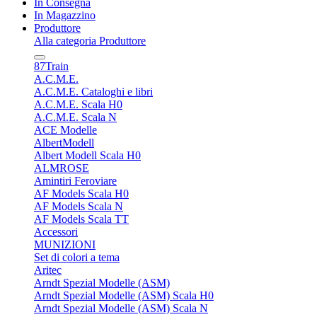
In Consegna
In Magazzino
Produttore
Alla categoria Produttore
87Train
A.C.M.E.
A.C.M.E. Cataloghi e libri
A.C.M.E. Scala H0
A.C.M.E. Scala N
ACE Modelle
AlbertModell
Albert Modell Scala H0
ALMROSE
Amintiri Feroviare
AF Models Scala H0
AF Models Scala N
AF Models Scala TT
Accessori
MUNIZIONI
Set di colori a tema
Aritec
Arndt Spezial Modelle (ASM)
Arndt Spezial Modelle (ASM) Scala H0
Arndt Spezial Modelle (ASM) Scala N